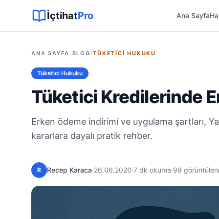
Sitemap XML
Sitemap TXT
Sayfalar
Hukuki Araçlar
Dilekçe
İçtihat
Pro
Ana Sayfa
Ha
ANA SAYFA
/
BLOG
/
TÜKETICI HUKUKU
Tüketici Hukuku
Tüketici Kredilerinde 
Erken ödeme indirimi ve uygulama şartları, Yar
kararlara dayalı pratik rehber.
Recep Karaca
·
26.06.2026
·
7 dk okuma
·
99 görüntüle
R