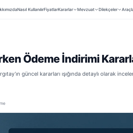
 Örnekleri
Kanunlar
Mahkeme Kararları
kkımızda
Nasıl Kullanılır
Fiyatlar
Kararlar
Mevzuat
Dilekçeler
Araçl
Erken Ödeme İndirimi Kararl
gıtay’ın güncel kararları ışığında detaylı olarak ince
nme