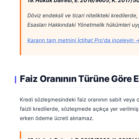
19. Hukuk Dairesi, E. 2016/9605, K. 2017/50
Döviz endeksli ve ticari nitelikteki krediler
Esasları Hakkındaki Yönetmelik hükümleri uyg
Kararın tam metnini İçtihat Pro'da inceleyin 
Faiz Oranının Türüne Göre
Kredi sözleşmesindeki faiz oranının sabit veya 
faizli kredilerde, sözleşmede açıkça yer verilmiş
erken ödeme ücreti alınamaz.