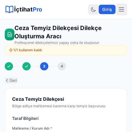
Sitemap XML
Sitemap TXT
Sayfalar
Hukuki Araçlar
Dilekçe
İçtihat
Pro
Giriş
Ceza Temyiz Dilekçesi Dilekçe
Oluşturma Aracı
Profesyonel dilekçelerinizi yapay zeka ile oluşturun
1/1 kullanım kaldı
3
4
Geri
Ceza Temyiz Dilekçesi
Bölge adliye mahkemesi kararına karşı temyiz başvurusu
Taraf Bilgileri
Mahkeme / Kurum Adı
*