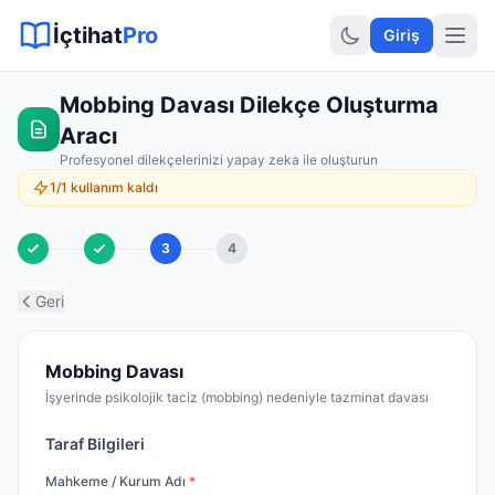
Sitemap XML
Sitemap TXT
Sayfalar
Hukuki Araçlar
Dilekçe
İçtihat
Pro
Giriş
Mobbing Davası Dilekçe Oluşturma
Aracı
Profesyonel dilekçelerinizi yapay zeka ile oluşturun
1/1 kullanım kaldı
3
4
Geri
Mobbing Davası
İşyerinde psikolojik taciz (mobbing) nedeniyle tazminat davası
Taraf Bilgileri
Mahkeme / Kurum Adı
*