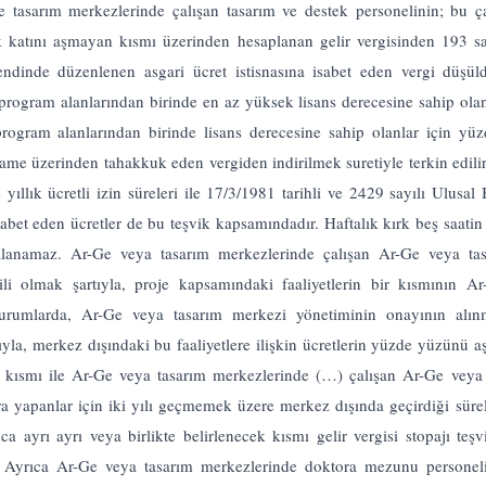
e tasarım merkezlerinde çalışan tasarım ve destek personelinin; bu çalı
kırk katını aşmayan kısmı üzerinden hesaplanan gelir vergisinden 193
bendinde düzenlenen asgari ücret istisnasına isabet eden vergi düşüld
k program alanlarından birinde en az yüksek lisans derecesine sahip ola
 program alanlarından birinde lisans derecesine sahip olanlar için yü
ame üzerinden tahakkuk eden vergiden indirilmek suretiyle terkin edili
e yıllık ücretli izin süreleri ile 17/3/1981 tarihli ve 2429 sayılı Ulus
isabet eden ücretler de bu teşvik kapsamındadır. Haftalık kırk beş saatin
ydalanamaz. Ar-Ge veya tasarım merkezlerinde çalışan Ar-Ge veya ta
ili olmak şartıyla, proje kapsamındaki faaliyetlerin bir kısmının 
urumlarda, Ar-Ge veya tasarım merkezi yönetiminin onayının alı
dıyla, merkez dışındaki bu faaliyetlere ilişkin ücretlerin yüzde yüzün
ek kısmı ile Ar-Ge veya tasarım merkezlerinde (…) çalışan Ar-Ge veya
ra yapanlar için iki yılı geçmemek üzere merkez dışında geçirdiği süre
ayrı ayrı veya birlikte belirlenecek kısmı gelir vergisi stopajı teşv
Ayrıca Ar-Ge veya tasarım merkezlerinde doktora mezunu personelin