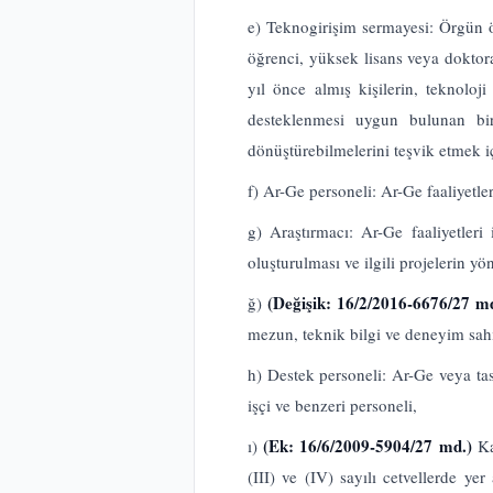
e) Teknogirişim sermayesi: Örgün ö
öğrenci, yüksek lisans veya doktor
yıl önce almış kişilerin, teknoloj
desteklenmesi uygun bulunan bir
dönüştürebilmelerini teşvik etmek i
f) Ar-Ge personeli: Ar-Ge faaliyetle
g) Araştırmacı: Ar-Ge faaliyetleri
oluşturulması ve ilgili projelerin y
(Değişik: 16/2/2016-6676/27 m
ğ)
mezun, teknik bilgi ve deneyim sahib
h) Destek personeli: Ar-Ge veya tasa
işçi ve benzeri personeli,
(Ek: 16/6/2009-5904/27 md.)
ı)
Ka
(III) ve (IV) sayılı cetvellerde ye