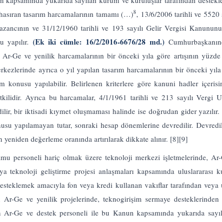
 kapsamında yukarıda sayılan kurum ve kuruluşlar tarafından destekle
8
nhasıran tasarım harcamalarının tamamı (…)
, 13/6/2006 tarihli ve 552
ancının ve 31/12/1960 tarihli ve 193 sayılı Gelir Vergisi Kanununu
(Ek iki cümle: 16/2/2016-6676/28 md.)
u yapılır.
Cumhurbaşkanınca
 Ar-Ge ve yenilik harcamalarının bir önceki yıla göre artışının yüzd
erkezlerinde ayrıca o yıl yapılan tasarım harcamalarının bir önceki yıla
m konusu yapılabilir. Belirlenen kriterlere göre kanuni hadler içerisi
kilidir. Ayrıca bu harcamalar, 4/1/1961 tarihli ve 213 sayılı Vergi 
dilir, bir iktisadi kıymet oluşmaması halinde ise doğrudan gider yazılır
usu yapılamayan tutar, sonraki hesap dönemlerine devredilir. Devredile
n yeniden değerleme oranında artırılarak dikkate alınır.
[8]
[9]
: Kamu personeli hariç olmak üzere teknoloji merkezi işletmelerinde, 
eya teknoloji geliştirme projesi anlaşmaları kapsamında uluslarara
desteklemek amacıyla fon veya kredi kullanan vakıflar tarafından veya u
r-Ge ve yenilik projelerinde, teknogirişim sermaye desteklerinden 
ışan Ar-Ge ve destek personeli ile bu Kanun kapsamında yukarıda sayı