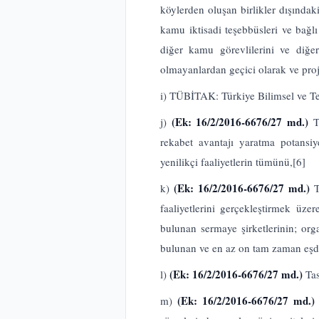
köylerden oluşan birlikler dışındak
kamu iktisadi teşebbüsleri ve bağl
diğer kamu görevlilerini ve diğe
olmayanlardan geçici olarak ve proj
i) TÜBİTAK: Türkiye Bilimsel ve T
(Ek: 16/2/2016-6676/27 md.)
j)
T
rekabet avantajı yaratma potansiye
yenilikçi faaliyetlerin tümünü,
[6]
(Ek: 16/2/2016-6676/27 md.)
k)
T
faaliyetlerini gerçekleştirmek üz
bulunan sermaye şirketlerinin; org
bulunan ve en az on tam zaman eşdeğ
(Ek: 16/2/2016-6676/27 md.)
l)
Tas
(Ek: 16/2/2016-6676/27 md.)
m)