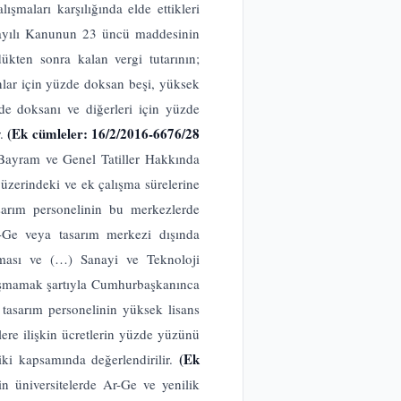
şmaları karşılığında elde ettikleri
 sayılı Kanunun 23 üncü maddesinin
ükten sonra kalan vergi tutarının;
nlar için yüzde doksan beşi, yüksek
zde doksanı ve diğerleri için yüzde
(Ek cümleler: 16/2/2016-6676/28
r.
al Bayram ve Genel Tatiller Hakkında
 üzerindeki ve ek çalışma sürelerine
sarım personelinin bu merkezlerde
Ar-Ge veya tasarım merkezi dışında
nması ve (…) Sanayi ve Teknoloji
ü aşmamak şartıyla Cumhurbaşkanınca
 tasarım personelinin yüksek lisans
lere ilişkin ücretlerin yüzde yüzünü
(Ek
iki kapsamında değerlendirilir.
 üniversitelerde Ar-Ge ve yenilik