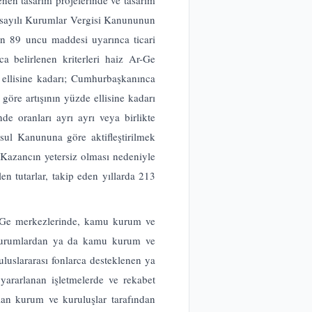
nen tasarım projelerinde ve tasarım
0 sayılı Kurumlar Vergisi Kanununun
n 89 uncu maddesi uyarınca ticari
 belirlenen kriterleri haiz Ar-Ge
e ellisine kadarı; Cumhurbaşkanınca
 göre artışının yüzde ellisine kadarı
nde oranları ayrı ayrı veya birlikte
Usul Kanununa göre aktifleştirilmek
. Kazancın yetersiz olması nedeniyle
n tutarlar, takip eden yıllarda 213
Ar-Ge merkezlerinde, kamu kurum ve
sı kurumlardan ya da kamu kurum ve
luslararası fonlarca desteklenen ya
yararlanan işletmelerde ve rekabet
lan kurum ve kuruluşlar tarafından