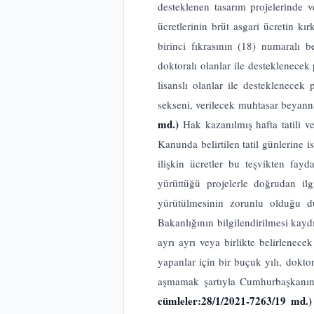
desteklenen tasarım projelerinde v
ücretlerinin brüt asgari ücretin 
birinci fıkrasının (18) numaralı 
doktoralı olanlar ile desteklenece
lisanslı olanlar ile desteklenecek
sekseni, verilecek muhtasar beyann
md.)
Hak kazanılmış hafta tatili v
Kanunda belirtilen tatil günlerine 
ilişkin ücretler bu teşvikten fa
yürüttüğü projelerle doğrudan ilg
yürütülmesinin zorunlu olduğu d
Bakanlığının bilgilendirilmesi kay
ayrı ayrı veya birlikte belirlenec
yapanlar için bir buçuk yılı, dokto
aşmamak şartıyla Cumhurbaşkanınca 
cümleler:28/1/2021-7263/19 md.)