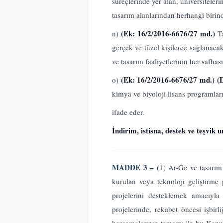
süreçlerinde yer alan, üniversiteler
tasarım alanlarından herhangi birind
(Ek: 16/2/2016-6676/27 md.)
n)
T
gerçek ve tüzel kişilerce sağlanacak
ve tasarım faaliyetlerinin her safha
(Ek: 16/2/2016-6676/27 md.) (
o)
kimya ve biyoloji lisans programla
ifade eder.
İndirim, istisna, destek ve teşvik u
MADDE 3 –
(1) Ar-Ge ve tasarım
kurulan veya teknoloji geliştirm
projelerini desteklemek amacıyla
projelerinde, rekabet öncesi işbir