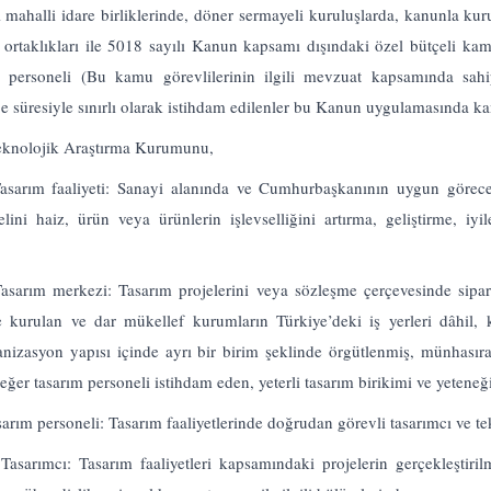
i mahalli idare birliklerinde, döner sermayeli kuruluşlarda, kanunla kuru
ı ortaklıkları ile 5018 sayılı Kanun kapsamı dışındaki özel bütçeli kam
r personeli (Bu kamu görevlilerinin ilgili mevzuat kapsamında sahi
e süresiyle sınırlı olarak istihdam edilenler bu Kanun uygulamasında k
eknolojik Araştırma Kurumunu,
asarım faaliyeti: Sanayi alanında ve Cumhurbaşkanının uygun görece
lini haiz, ürün veya ürünlerin işlevselliğini artırma, geliştirme, iyil
asarım merkezi: Tasarım projelerini veya sözleşme çerçevesinde sipar
ere kurulan ve dar mükellef kurumların Türkiye’deki iş yerleri dâhil,
anizasyon yapısı içinde ayrı bir birim şeklinde örgütlenmiş, münhasıran
er tasarım personeli istihdam eden, yeterli tasarım birikimi ve yeteneği
arım personeli: Tasarım faaliyetlerinde doğrudan görevli tasarımcı ve te
Tasarımcı: Tasarım faaliyetleri kapsamındaki projelerin gerçekleştirilm