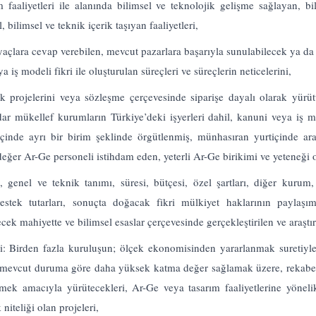
faaliyetleri ile alanında bilimsel ve teknolojik gelişme sağlayan, bili
 bilimsel ve teknik içerik taşıyan faaliyetleri,
yaçlara cevap verebilen, mevcut pazarlara başarıyla sunulabilecek ya da y
iş modeli fikri ile oluşturulan süreçleri ve süreçlerin neticelerini,
 projelerini veya sözleşme çerçevesinde siparişe dayalı olarak yürütü
dar mükellef kurumların Türkiye’deki işyerleri dahil, kanuni veya iş 
 içinde ayrı bir birim şeklinde örgütlenmiş, münhasıran yurtiçinde araş
eğer Ar-Ge personeli istihdam eden, yeterli Ar-Ge birikimi ve yeteneği o
genel ve teknik tanımı, süresi, bütçesi, özel şartları, diğer kurum,
stek tutarları, sonuçta doğacak fikri mülkiyet haklarının paylaşım
yecek mahiyette ve bilimsel esaslar çerçevesinde gerçekleştirilen ve araşt
eri: Birden fazla kuruluşun; ölçek ekonomisinden yararlanmak suretiyl
ve mevcut duruma göre daha yüksek katma değer sağlamak üzere, rekabe
mek amacıyla yürütecekleri, Ar-Ge veya tasarım faaliyetlerine yönelik
niteliği olan projeleri,