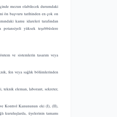
l içinde mezun olabilecek durumdaki
ini ön başvuru tarihinden en çok on
samındaki kamu idareleri tarafından
 potansiyeli yüksek teşebbüslere
 yöntem ve sistemlerin tasarım veya
knik, fen veya sağlık bölümlerinden
i, teknik eleman, laborant, sekreter,
e Kontrol Kanununun eki (I), (II),
ağlı kuruluşlarda, üyelerinin tamamı