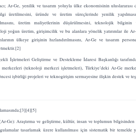
; Ar-Ge, yenilik ve tasarım yoluyla ülke ekonomisinin uluslararası d
ilgi üretilmesini, üründe ve üretim süreçlerinde yenilik yapılması
rılmasını, üretim maliyetlerinin düşürülmesini, teknolojik bilginin t
knoloji yoğun üretim, girişimcilik ve bu alanlara yönelik yatırımlar ile A
arının ülkeye girişinin hızlandırılmasını, Ar-Ge ve tasarım personel
etmektir.
[2]
li İşletmeleri Geliştirme ve Destekleme İdaresi Başkanlığı tarafında
merkezleri (teknoloji merkezi işletmeleri), Türkiye’deki Ar-Ge merke
 öncesi işbirliği projeleri ve teknogirişim sermayesine ilişkin destek ve teş
lamasında;
[3]
[4]
[5]
 (Ar-Ge): Araştırma ve geliştirme, kültür, insan ve toplumun bilgisinden 
ulamalar tasarlamak üzere kullanılması için sistematik bir temelde yü