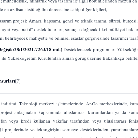
in; mühendislik, mimarlık veya tasarım ile ilgili bölümlerinden mezun en a
e en az lisansüstü eğitim derecesine sahip diğer kişileri,
asarım projesi: Amacı, kapsamı, genel ve teknik tanımı, süresi, bütçesi, 
 aynî veya nakdî destek tutarları, sonuçta doğacak fikri mülkiyet haklar
sını belirleyecek mahiyette ve bilimsel esaslar çerçevesinde tasarımcı tara
Değişik:28/1/2021-7263/18 md.)
Desteklenecek programlar: Yükseköğre
rı ile Yükseköğretim Kurulundan alınan görüş üzerine Bakanlıkça belirle
nsurları
[7]
 indirimi: Teknoloji merkezi işletmelerinde, Ar-Ge merkezlerinde, ka
e projesi anlaşmaları kapsamında uluslararası kurumlardan ya da ka
 fon veya kredi kullanan vakıflar tarafından veya uluslararası fonl
liği projelerinde ve teknogirişim sermaye desteklerinden yararlananlarc