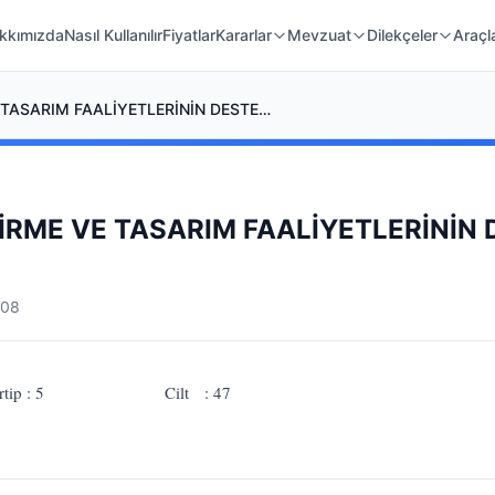
 Örnekleri
Kanunlar
Mahkeme Kararları
kkımızda
Nasıl Kullanılır
Fiyatlar
Kararlar
Mevzuat
Dilekçeler
Araçl
ARAŞTIRMA, GELİŞTİRME VE TASARIM FAALİYETLERİNİN DESTEKLENMESİ HAKKINDA KANUN
İRME VE TASARIM FAALİYETLERİNİN
008
 Tertip : 5 Cilt : 47