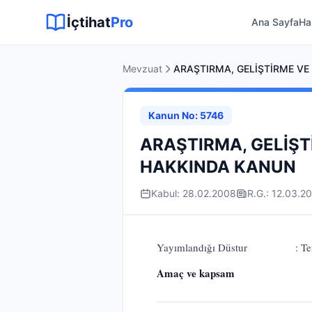
Sitemap XML
Sitemap TXT
Sayfalar
Hukuki Araçlar
Dilekçe
İçtihat
Pro
Ana Sayfa
Ha
Mevzuat
Kanun No: 5746
ARAŞTIRMA, GELİŞT
HAKKINDA KANUN
Kabul: 28.02.2008
R.G.: 12.03.2
Yayımlandığı Düstur :
Amaç ve kapsam