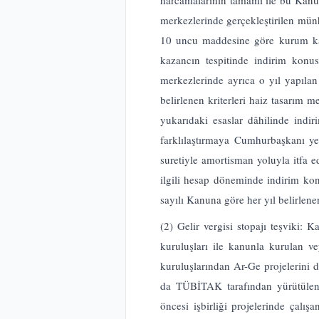
harcamalarının tamamı ile bu Kanun
merkezlerinde gerçekleştirilen mü
10 uncu maddesine göre kurum kaz
kazancın tespitinde indirim konus
merkezlerinde ayrıca o yıl yapılan
belirlenen kriterleri haiz tasarım m
yukarıdaki esaslar dâhilinde indiri
farklılaştırmaya Cumhurbaşkanı yet
suretiyle amortisman yoluyla itfa e
ilgili hesap döneminde indirim kon
sayılı Kanuna göre her yıl belirlene
(2) Gelir vergisi stopajı teşviki
kuruluşları ile kanunla kurulan v
kuruluşlarından Ar-Ge projelerini 
da TÜBİTAK tarafından yürütülen A
öncesi işbirliği projelerinde çal