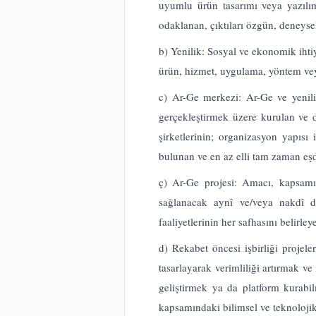
uyumlu ürün tasarımı veya yazılım 
odaklanan, çıktıları özgün, deneysel,
b) Yenilik: Sosyal ve ekonomik ihti
ürün, hizmet, uygulama, yöntem veya 
c) Ar-Ge merkezi: Ar-Ge ve yenilik
gerçekleştirmek üzere kurulan ve 
şirketlerinin; organizasyon yapısı
bulunan ve en az elli tam zaman eşd
ç) Ar-Ge projesi: Amacı, kapsamı, 
sağlanacak aynî ve/veya nakdî de
faaliyetlerinin her safhasını belirle
d) Rekabet öncesi işbirliği projel
tasarlayarak verimliliği artırmak 
geliştirmek ya da platform kurabil
kapsamındaki bilimsel ve teknolojik 