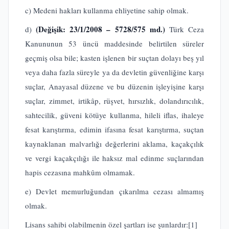
c) Medeni hakları kullanma ehliyetine sahip olmak.
(Değişik: 23/1/2008 – 5728/575 md.)
d)
Türk Ceza
Kanununun 53 üncü maddesinde belirtilen süreler
geçmiş olsa bile; kasten işlenen bir suçtan dolayı beş yıl
veya daha fazla süreyle ya da devletin güvenliğine karşı
suçlar, Anayasal düzene ve bu düzenin işleyişine karşı
suçlar, zimmet, irtikâp, rüşvet, hırsızlık, dolandırıcılık,
sahtecilik, güveni kötüye kullanma, hileli iflas, ihaleye
fesat karıştırma, edimin ifasına fesat karıştırma, suçtan
kaynaklanan malvarlığı değerlerini aklama, kaçakçılık
ve vergi kaçakçılığı ile haksız mal edinme suçlarından
hapis cezasına mahkûm olmamak.
e) Devlet memurluğundan çıkarılma cezası almamış
olmak.
Lisans sahibi olabilmenin özel şartları ise şunlardır:
[1]