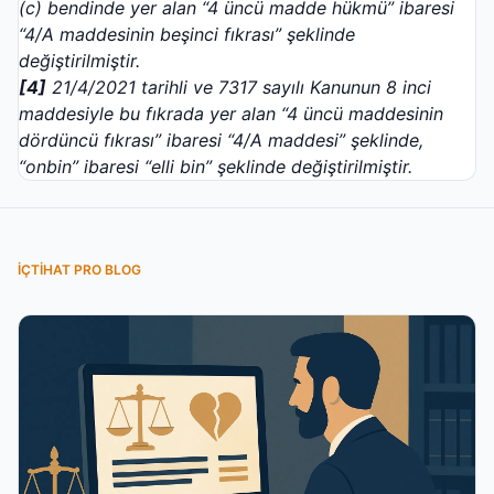
(c) bendinde yer alan “4 üncü madde hükmü” ibaresi
“4/A maddesinin beşinci fıkrası” şeklinde
değiştirilmiştir.
[4]
21/4/2021 tarihli ve 7317 sayılı Kanunun 8 inci
maddesiyle bu fıkrada yer alan “4 üncü maddesinin
dördüncü fıkrası” ibaresi “4/A maddesi” şeklinde,
“onbin” ibaresi “elli bin” şeklinde değiştirilmiştir.
İÇTIHAT PRO BLOG