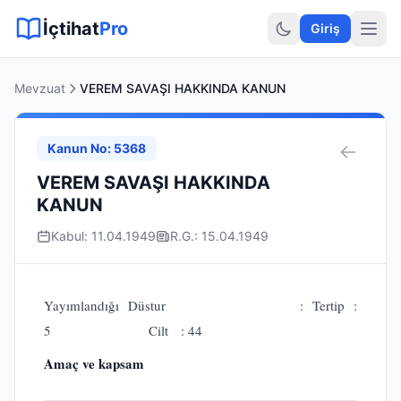
Sitemap XML
Sitemap TXT
Sayfalar
Hukuki Araçlar
Dilekçe
İçtihat
Pro
Giriş
Mevzuat
VEREM SAVAŞI HAKKINDA KANUN
Kanun No: 5368
VEREM SAVAŞI HAKKINDA
KANUN
Kabul: 11.04.1949
R.G.: 15.04.1949
Yayımlandığı Düstur : Tertip :
5 Cilt : 44
Amaç ve kapsam