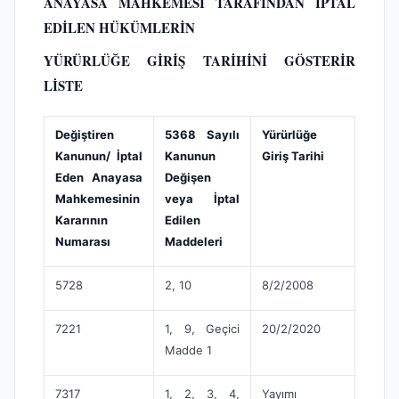
ANAYASA MAHKEMESİ TARAFINDAN İPTAL
EDİLEN HÜKÜMLERİN
YÜRÜRLÜĞE GİRİŞ TARİHİNİ GÖSTERİR
LİSTE
Değiştiren
5368 Sayılı
Yürürlüğe
Kanunun/ İptal
Kanunun
Giriş Tarihi
Eden Anayasa
Değişen
Mahkemesinin
veya İptal
Kararının
Edilen
Numarası
Maddeleri
5728
2, 10
8/2/2008
7221
1, 9, Geçici
20/2/2020
Madde 1
7317
1, 2, 3, 4,
Yayımı