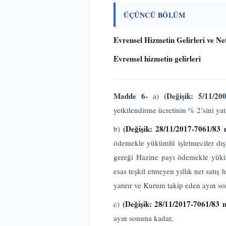
ÜÇÜNCÜ BÖLÜM
Evrensel Hizmetin Gelirleri ve Ne
Evrensel hizmetin gelirleri
Madde 6-
(Değişik: 5/11/20
a)
yetkilendirme ücretinin % 2’sini yat
(Değişik: 28/11/2017-7061/83
b)
ödemekle yükümlü işletmeciler dışın
gereği Hazine payı ödemekle yükü
esas teşkil etmeyen yıllık net satı
yatırır ve Kurum takip eden ayın s
(Değişik: 28/11/2017-7061/83
c)
ayın sonuna kadar,