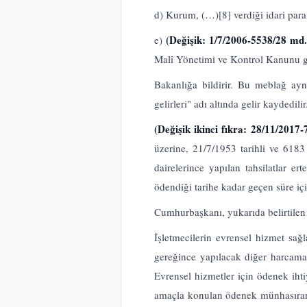
d) Kurum, (…)
[8]
verdiği idari para
(Değişik: 1/7/2006-5538/28 md
e)
Malî Yönetimi ve Kontrol Kanunu g
Bakanlığa bildirir. Bu meblağ ay
gelirleri" adı altında gelir kaydedilir
(Değişik ikinci fıkra: 28/11/2017
üzerine, 21/7/1953 tarihli ve 618
dairelerince yapılan tahsilatlar 
ödendiği tarihe kadar geçen süre i
Cumhurbaşkanı, yukarıda belirtilen 
İşletmecilerin evrensel hizmet sa
gereğince yapılacak diğer harcamal
Evrensel hizmetler için ödenek iht
amaçla konulan ödenek münhasıran, 