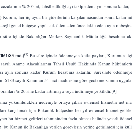
 cezalarının % 20'sini, tahsil edildiği ayı takip eden ayın sonuna kadar,
.)
Kurum, her üç ayda bir giderlerinin karşılanmasından sonra kalan m
ereği genel bütçeye yapılacak ödemeden önce takip eden ayın onbeşine
nı süre içinde Bakanlığın Merkez Saymanlık Müdürlüğü hesabına akta
.
(1)
-7061/83 md.)
Bu süre içinde ödenmeyen katkı payları, Kurumun ilgi
3 sayılı Amme Alacaklarının Tahsil Usulü Hakkında Kanun hükümlerine 
ertesi ayın sonuna kadar Kurum hesabına aktarılır. Süresinde ödenmeye
çin, 6183 sayılı Kanunun 51 inci maddesine göre gecikme zammı uygulan
oranları % 20'sine kadar artırmaya veya indirmeye yetkilidir.
[9]
ğlama yükümlülükleri nedeniyle ortaya çıkan evrensel hizmetin net ma
arı karşılamak için Bakanlık bütçesine her yıl evrensel hizmet gelirl
iyacı bu hizmet gelirleri tahmininden fazla olması halinde yeterli öden
bu Kanun ile Bakanlığa verilen görevlerin yerine getirilmesi için kull