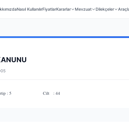
 Örnekleri
Kanunlar
Mahkeme Kararları
kkımızda
Nasıl Kullanılır
Fiyatlar
Kararlar
Mevzuat
Dilekçeler
Araçl
 KANUNU
005
 Tertip : 5 Cilt : 44