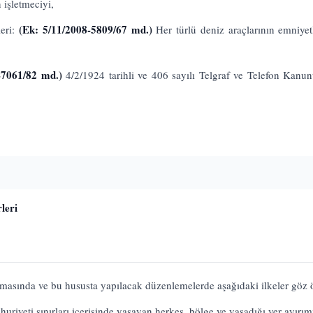
 işletmeciyi,
(Ek: 5/11/2008-5809/67 md.)
leri:
Her türlü deniz araçlarının emniyetl
-7061/82 md.)
4/2/1924 tarihli ve 406 sayılı Telgraf ve Telefon Kan
leri
masında ve bu hususta yapılacak düzenlemelerde aşağıdaki ilkeler göz ö
riyeti sınırları içerisinde yaşayan herkes, bölge ve yaşadığı yer ayırımı