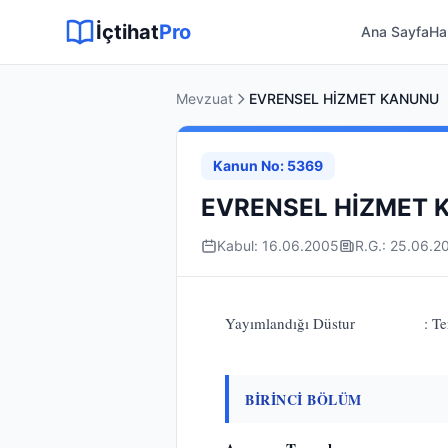
Sitemap XML
Sitemap TXT
Sayfalar
Hukuki Araçlar
Dilekçe
İçtihat
Pro
Ana Sayfa
Ha
Mevzuat
EVRENSEL HİZMET KANUNU
Kanun No: 5369
EVRENSEL HİZMET
Kabul: 16.06.2005
R.G.: 25.06.2
Yayımlandığı Düstur :
BİRİNCİ BÖLÜM