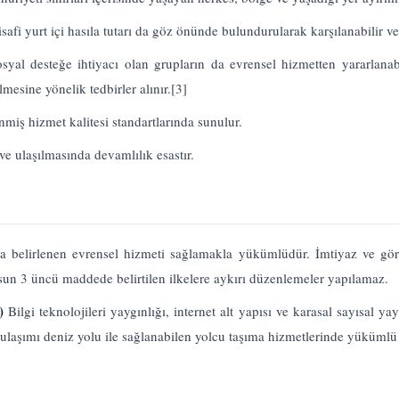
isafi yurt içi hasıla tutarı da göz önünde bulundurularak karşılanabilir v
 sosyal desteğe ihtiyacı olan grupların da evrensel hizmetten yararlana
mesine yönelik tedbirler alınır.
[3]
miş hizmet kalitesi standartlarında sunulur.
e ulaşılmasında devamlılık esastır.
a belirlenen evrensel hizmeti sağlamakla yükümlüdür. İmtiyaz ve göre
olsun 3 üncü maddede belirtilen ilkelere aykırı düzenlemeler yapılamaz.
.)
Bilgi teknolojileri yaygınlığı, internet alt yapısı ve karasal sayısal ya
 ulaşımı deniz yolu ile sağlanabilen yolcu taşıma hizmetlerinde yükümlü 