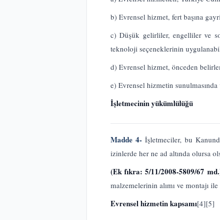
b) Evrensel hizmet, fert başına gayr
c) Düşük gelirliler, engelliler ve
teknoloji seçeneklerinin uygulanabil
d) Evrensel hizmet, önceden belirlen
e) Evrensel hizmetin sunulmasında v
İşletmecinin yükümlülüğü
Madde 4-
İşletmeciler, bu Kanund
izinlerde her ne ad altında olursa 
(Ek fıkra: 5/11/2008-5809/67 md
malzemelerinin alımı ve montajı ile
Evrensel hizmetin kapsamı
[4]
[5]