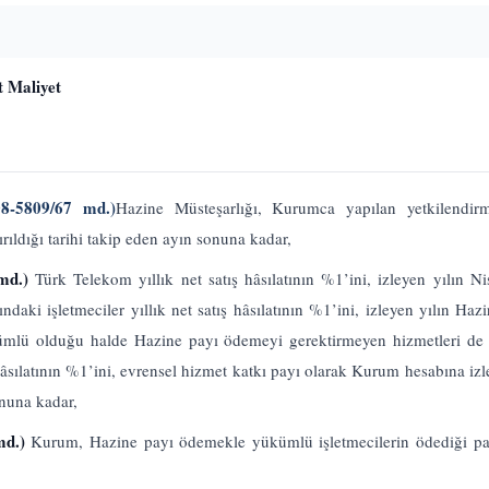
t Maliyet
08-5809/67 md.)
Hazine Müsteşarlığı, Kurumca yapılan yetkilendirm
ırıldığı tarihi takip eden ayın sonuna kadar,
 md.)
Türk Telekom yıllık net satış hâsılatının %1’ini, izleyen yılın 
daki işletmeciler yıllık net satış hâsılatının %1’ini, izleyen yılın Hazi
mlü olduğu halde Hazine payı ödemeyi gerektirmeyen hizmetleri de y
ş hâsılatının %1’ini, evrensel hizmet katkı payı olarak Kurum hesabına iz
onuna kadar,
 md.)
Kurum, Hazine payı ödemekle yükümlü işletmecilerin ödediği pa