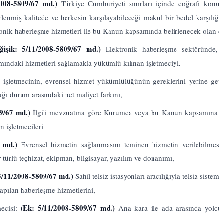
/2008-5809/67 md.)
Türkiye Cumhuriyeti sınırları içinde coğrafi ko
lirlenmiş kalitede ve herkesin karşılayabileceği makul bir bedel karşılı
ktronik haberleşme hizmetleri ile bu Kanun kapsamında belirlenecek olan 
ğişik: 5/11/2008-5809/67 md.)
Elektronik haberleşme sektöründe
mındaki hizmetleri sağlamakla yükümlü kılınan işletmeciyi,
r işletmecinin, evrensel hizmet yükümlülüğünün gereklerini yerine ge
ı durum arasındaki net maliyet farkını,
09/67 md.)
İlgili mevzuatına göre Kurumca veya bu Kanun kapsamına a
n işletmecileri,
7 md.)
Evrensel hizmetin sağlanmasını teminen hizmetin verilebilmesi
 türlü teçhizat, ekipman, bilgisayar, yazılım ve donanımı,
5/11/2008-5809/67 md.)
Sahil telsiz istasyonları aracılığıyla telsiz sist
yapılan haberleşme hizmetlerini,
(Ek: 5/11/2008-5809/67 md.)
mecisi:
Ana kara ile ada arasında yolc