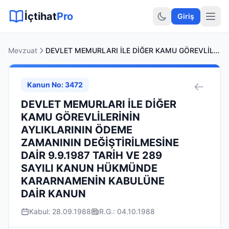
Sitemap XML
Sitemap TXT
Sayfalar
Hukuki Araçlar
Dilekçe
İçtihat
Pro
Giriş
Mevzuat
DEVLET MEMURLARI İLE DİĞER KAMU GÖREVLİLERİNİN AYLIKLARININ ÖDEME ZAMANININ DEĞİŞTİRİLMESİNE DAİR 9.9.1987 TARİH VE 289 SAYILI KANUN HÜKMÜNDE KARARNAMENİN KABULÜNE DAİR KANUN
Kanun No: 3472
DEVLET MEMURLARI İLE DİĞER
KAMU GÖREVLİLERİNİN
AYLIKLARININ ÖDEME
ZAMANININ DEĞİŞTİRİLMESİNE
DAİR 9.9.1987 TARİH VE 289
SAYILI KANUN HÜKMÜNDE
KARARNAMENİN KABULÜNE
DAİR KANUN
Kabul: 28.09.1988
R.G.: 04.10.1988