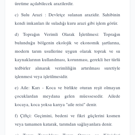
üretime açılabilecek arazilerdir.
c) Sulu Arazi : Devletçe sulanan arazidir. Sahibinin
kendi imkanları ile suladığı kuru arazi gibi işlem görür.
d) Toprağın Verimli Olarak İşletilmesi: Toprağın
bulunduğu bölgenin ekolojik ve ekonomik şartlarına,
modern tarım usullerine uygun olarak toprak ve su
kaynaklarının kullanılması, korunması, gerekli her türlü
tedbirler alınarak verimliliğin artırılması suretiyle
işlenmesi veya işletilmesidir.
e) Aile: Karı - Koca ve birlikte oturan reşit olmayan
çocuklardan meydana gelen müessesedir. Ailede
kocaya, koca yoksa karıya "aile reisi" denir.
f) Çiftçi: Geçimini, bedeni ve fikri güçlerini kısmen
veya tamamen katarak, tarımdan sağlayanlara denir.
g) Tarım Toprakları: Tarım Orman ve Köyişleri