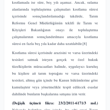
kısıtlamada ise süre, beş yılı aşamaz. Ancak, sulama
alanlarında toplulaştırma çalışmaları kısıtlama süresi
içerisinde sonuçlandırılamadığı takdirde, Tarım
Reformu Genel Müdürlüğünün teklifi ile Tarım ve
Köyişleri Bakanlığının onayı ile toplulaştırma
çalışmalarının sonuçlandırılması amacıyla kısıtlama
süresi en fazla beş yıla kadar daha uzatılabilir.
[8]
Kısıtlama süresi içerisinde arazisini ve varsa üzerindeki
tesisleri satmak isteyen gerçek ve özel hukuk
tüzelkişilerin müracaatları halinde, uygulayıcı kuruluş
bu kişilere ait tarım toprağını ve varsa üzerindeki
tesisleri, altmış gün içinde bu Kanun hükümlerine göre
kamulaştırır veya yönetmelikle tespit edilecek esaslar
dahilinde bunların başkalarına satışına izin verir.
(Değişik üçüncü fıkra: 23/2/2011-6171/3 md.)
Yukarıda belirtilen süre içinde, bu gibi arazi Tarım