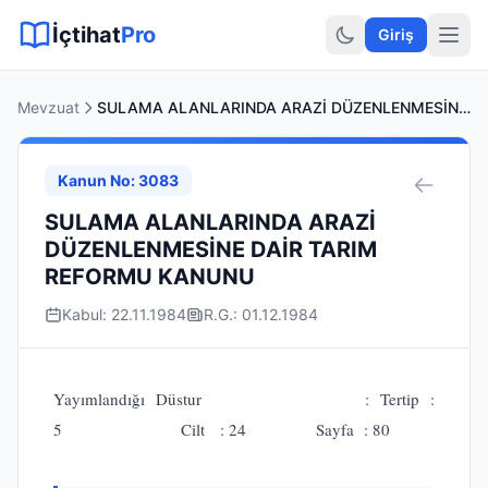
Sitemap XML
Sitemap TXT
Sayfalar
Hukuki Araçlar
Dilekçe
İçtihat
Pro
Giriş
Mevzuat
SULAMA ALANLARINDA ARAZİ DÜZENLENMESİNE DAİR TARIM REFORMU KANUNU
Kanun No: 3083
SULAMA ALANLARINDA ARAZİ
DÜZENLENMESİNE DAİR TARIM
REFORMU KANUNU
Kabul: 22.11.1984
R.G.: 01.12.1984
Yayımlandığı Düstur : Tertip :
5 Cilt : 24 Sayfa : 80