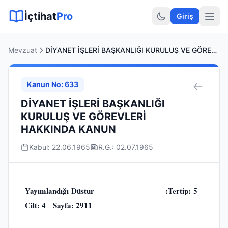
Sitemap XML
Sitemap TXT
Sayfalar
Hukuki Araçlar
Dilekçe
İçtihat
Pro
Giriş
Mevzuat
DİYANET İŞLERİ BAŞKANLIĞI KURULUŞ VE GÖREVLERİ HAKKINDA KANUN
Kanun No: 633
DİYANET İŞLERİ BAŞKANLIĞI
KURULUŞ VE GÖREVLERİ
HAKKINDA KANUN
Kabul: 22.06.1965
R.G.: 02.07.1965
Yayımlandığı Düstur :Tertip: 5
Cilt: 4 Sayfa: 2911