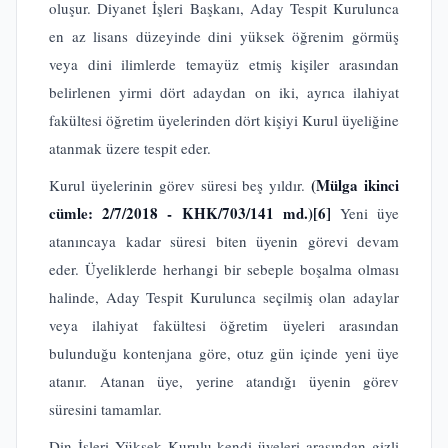
oluşur. Diyanet İşleri Başkanı, Aday Tespit Kurulunca
en az lisans düzeyinde dini yüksek öğrenim görmüş
veya dini ilimlerde temayüz etmiş kişiler arasından
belirlenen yirmi dört adaydan on iki, ayrıca ilahiyat
fakültesi öğretim üyelerinden dört kişiyi Kurul üyeliğine
atanmak üzere tespit eder.
(Mülga ikinci
Kurul üyelerinin görev süresi beş yıldır.
cümle: 2/7/2018 - KHK/703/141 md.)
[6]
Yeni üye
atanıncaya kadar süresi biten üyenin görevi devam
eder. Üyeliklerde herhangi bir sebeple boşalma olması
halinde, Aday Tespit Kurulunca seçilmiş olan adaylar
veya ilahiyat fakültesi öğretim üyeleri arasından
bulunduğu kontenjana göre, otuz gün içinde yeni üye
atanır. Atanan üye, yerine atandığı üyenin görev
süresini tamamlar.
Din İşleri Yüksek Kurulu kendi üyeleri arasından gizli