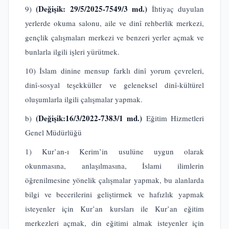
(Değişik: 29/5/2025-7549/3 md.)
9)
İhtiyaç duyulan
yerlerde okuma salonu, aile ve dinî rehberlik merkezi,
gençlik çalışmaları merkezi ve benzeri yerler açmak ve
bunlarla ilgili işleri yürütmek.
10) İslam dinine mensup farklı dinî yorum çevreleri,
dinî-sosyal teşekküller ve geleneksel dinî-kültürel
oluşumlarla ilgili çalışmalar yapmak.
(Değişik:16/3/2022-7383/1 md.)
b)
Eğitim Hizmetleri
Genel Müdürlüğü
1) Kur’an-ı Kerim’in usulüne uygun olarak
okunmasına, anlaşılmasına, İslami ilimlerin
öğrenilmesine yönelik çalışmalar yapmak, bu alanlarda
bilgi ve becerilerini geliştirmek ve hafızlık yapmak
isteyenler için Kur’an kursları ile Kur’an eğitim
merkezleri açmak, din eğitimi almak isteyenler için