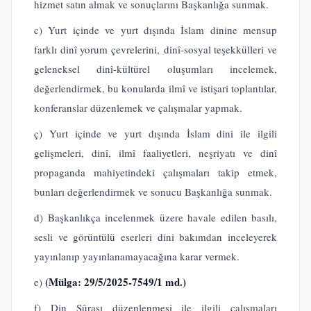
hizmet satın almak ve sonuçlarını Başkanlığa sunmak.
c) Yurt içinde ve yurt dışında İslam dinine mensup
farklı dinî yorum çevrelerini, dinî-sosyal teşekkülleri ve
geleneksel dinî-kültürel oluşumları incelemek,
değerlendirmek, bu konularda ilmî ve istişari toplantılar,
konferanslar düzenlemek ve çalışmalar yapmak.
ç) Yurt içinde ve yurt dışında İslam dini ile ilgili
gelişmeleri, dinî, ilmî faaliyetleri, neşriyatı ve dinî
propaganda mahiyetindeki çalışmaları takip etmek,
bunları değerlendirmek ve sonucu Başkanlığa sunmak.
d) Başkanlıkça incelenmek üzere havale edilen basılı,
sesli ve görüntülü eserleri dini bakımdan inceleyerek
yayınlanıp yayınlanamayacağına karar vermek.
(Mülga: 29/5/2025-7549/1 md.)
e)
f) Din Şûrası düzenlenmesi ile ilgili çalışmaları