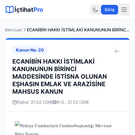
Sitemap XML
Sitemap TXT
Sayfalar
Hukuki Araçlar
Dilekçe
İçtihat
Pro
Giriş
Mevzuat
ECANİBİN HAKKI İSTİMLAKİ KANUNUNUN BİRİNCİ MADDESİNDE İSTİSNA OLUNAN EŞHASIN EMLAK VE ARAZİSİNE MAHSUS KANUN
Kanun No: 20
ECANİBİN HAKKI İSTİMLAKİ
KANUNUNUN BİRİNCİ
MADDESİNDE İSTİSNA OLUNAN
EŞHASIN EMLAK VE ARAZİSİNE
MAHSUS KANUN
Kabul: 21.02.1298
R.G.: 21.02.1298