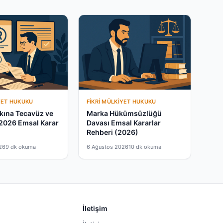
YET HUKUKU
FIKRI MÜLKIYET HUKUKU
kına Tecavüz ve
Marka Hükümsüzlüğü
 2026 Emsal Karar
Davası Emsal Kararlar
Rehberi (2026)
26
9 dk okuma
6 Ağustos 2026
10 dk okuma
İletişim