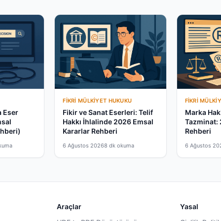
FIKRI MÜLKIYET HUKUKU
FIKRI MÜLKI
a Eser
Fikir ve Sanat Eserleri: Telif
Marka Hak
msal
Hakkı İhlalinde 2026 Emsal
Tazminat:
hberi)
Kararlar Rehberi
Rehberi
okuma
6 Ağustos 2026
8 dk okuma
6 Ağustos 20
Araçlar
Yasal