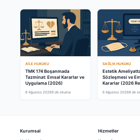
AILE HUKUKU
SAĞLIK HUKUKU
TMK 174 Boşanmada
Estetik Ameliyatt
Tazminat: Emsal Kararlar ve
Sözleşmesi ve E
Uygulama (2026)
Kararlar (2026 Re
6 Ağustos 2026
9 dk okuma
6 Ağustos 2026
8 dk 
Kurumsal
Hizmetler