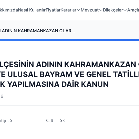
 Örnekleri
Kanunlar
Mahkeme Kararları
kkımızda
Nasıl Kullanılır
Fiyatlar
Kararlar
Mevzuat
Dilekçeler
Araçl
ANKARA İLİ KAZAN İLÇESİNİN ADININ KAHRAMANKAZAN OLARAK DEĞİŞTİRİLMESİNE VE ULUSAL BAYRAM VE GENEL TATİLLER HAKKINDA KANUNDA DEĞİŞİKLİK YAPILMASINA DAİR KANUN
 İLÇESİNİN ADININ KAHRAMANKAZAN
VE ULUSAL BAYRAM VE GENEL TATİL
İK YAPILMASINA DAİR KANUN
16
 Tertip : 5 Cilt : 58