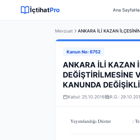
Sitemap XML
Sitemap TXT
Sayfalar
Hukuki Araçlar
Dilekçe
İçtihat
Pro
Ana Sayfa
Ha
Mevzuat
Kanun No: 6752
ANKARA İLİ KAZAN
DEĞİŞTİRİLMESİNE 
KANUNDA DEĞİŞİKL
Kabul: 25.10.2016
R.G.: 29.10.20
Yayımlandığı Düstur :