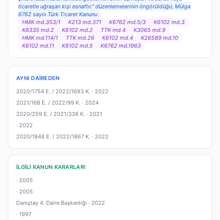
ticaretle uğraşan kişi esnaftır." düzenlemelerinin öngörüldüğü, Mülga
6762 sayılı Türk Ticaret Kanunu
HMK md.353/1
K213 md.371
K6762 md.5/3
K6102 md.3
K6335 md.2
K6102 md.2
TTK md.4
K3065 md.9
HMK md.114/1
TTK md.26
K6102 md.4
K26589 md.10
K6102 md.11
K6102 md.5
K6762 md.1963
AYNI DAIREDEN
2020/1754 E. / 2022/1693 K. ·
2022
2021/168 E. / 2022/99 K. ·
2024
2020/259 E. / 2021/338 K. ·
2021
·
2022
2020/1848 E. / 2022/1867 K. ·
2022
İLGILI KANUN KARARLARI
·
2005
·
2005
Danıştay 4. Daire Başkanlığı ·
2022
·
1997