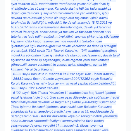
aynı Yasa'nın 19/II. maddesinde "taraflardan yalnız biri için ticari iş
niteliğinde olan sözleşmeler, Kanunda aksine hüküm bulunmadıkça
diğeri için de ticari iş sayılır" düzenlemelerine yer verildiğini, işbu
davada da müvekkili Şirkete ait kargoların taşınması işinin davalı
tarafından üstlenildiğini, müvekkili ile davalı arasında 18.12.2013 ve
16.03.2017 tarihli sözleşmelerin düzenlendiğini, davalı yüklenicinin
edimini ifa ettiğini, ancak davalıya fuzulen ve fazladan ödenen KDV
tutarlarının iade edilmediğini, müvekkilinin anonim şirket olup sözleşme
kapsamındaki kargo taşıma işinin de müvekkili Şirketin ticari
işletmesiyle ilgili bulunduğunu ve davalı yönünden de ticari iş niteliğini
arz ettiğini, 6102 sayılı Türk Ticaret Yasası'nın 19/II. maddesi gereğince
müvekkili yönünden ticari iş niteliğinde olan bu sözleşmenin, davalı taraf
açısından da ticari iş sayılacağını, buna rağmen yerel mahkemece
görevsizlik kararı verilmesinin yasaya aykırı olduğunu, ayrıca bir
kimsenin Vergi Usul Kanunu
6335 sayılı Kanun’un 2. maddesi ile 6102 sayılı Türk Ticaret Kanunu
26589 sayılı Resmi Gazete yayınlanan 2007/12362 sayılı Bakanlar
Kurulu Kararında esnaf - tacir ayrımının nasıl yapılacağının belirlendiği,
6103 sayılı Türk Ticaret Kanunu
6102 sayılı Türk Ticaret Yasası'nın 11. maddesinde ise; "ticari işletme
esnaf işletmesi için öngörülen sınırı aşan düzeyde gelir sağlamayı hedef
tutan faaliyetlerin devamlı ve bağımsız şekilde yürütüldüğü işletmedir.
Ticari işletme ile esnaf işletmesi arasındaki sınır Bakanlar Kurulunca
çıkartılacak kararnamede gösterilir." aynı yasanın 15. maddesinde de;
"ister gezici olsun, ister bir dükkanda veya bir sokağın belirli yerlerinde
sabit bulunsun ekonomik faaliyeti sermayesinden fazla bedeni
çalışmasına dayanan ve geliri 11. maddenin 2. fıkrası uyarınca
çıkartılacak kararnamede gösterilen sınırı aşmayan ve sanat veya