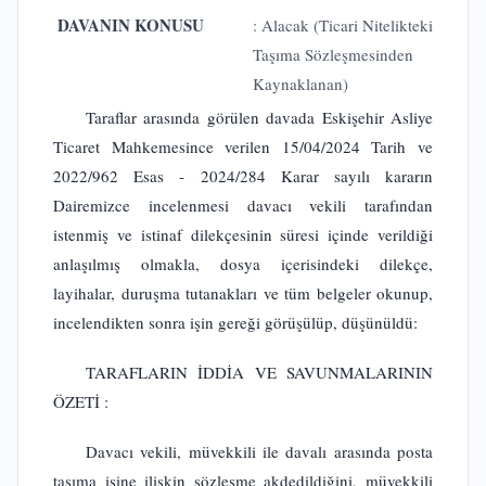
DAVANIN KONUSU
: Alacak (Ticari Nitelikteki
Taşıma Sözleşmesinden
Kaynaklanan)
Taraflar arasında görülen davada Eskişehir Asliye
Ticaret Mahkemesince verilen 15/04/2024 Tarih ve
2022/962 Esas - 2024/284 Karar sayılı kararın
Dairemizce incelenmesi davacı vekili tarafından
istenmiş ve istinaf dilekçesinin süresi içinde verildiği
anlaşılmış olmakla, dosya içerisindeki dilekçe,
layihalar, duruşma tutanakları ve tüm belgeler okunup,
incelendikten sonra işin gereği görüşülüp, düşünüldü:
TARAFLARIN İDDİA VE SAVUNMALARININ
ÖZETİ :
Davacı vekili, müvekkili ile davalı arasında posta
taşıma işine ilişkin sözleşme akdedildiğini, müvekkili