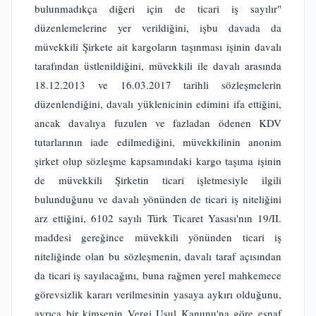
bulunmadıkça diğeri için de ticari iş sayılır"
düzenlemelerine yer verildiğini, işbu davada da
müvekkili Şirkete ait kargoların taşınması işinin davalı
tarafından üstlenildiğini, müvekkili ile davalı arasında
18.12.2013 ve 16.03.2017 tarihli sözleşmelerin
düzenlendiğini, davalı yüklenicinin edimini ifa ettiğini,
ancak davalıya fuzulen ve fazladan ödenen KDV
tutarlarının iade edilmediğini, müvekkilinin anonim
şirket olup sözleşme kapsamındaki kargo taşıma işinin
de müvekkili Şirketin ticari işletmesiyle ilgili
bulunduğunu ve davalı yönünden de ticari iş niteliğini
arz ettiğini, 6102 sayılı Türk Ticaret Yasası'nın 19/II.
maddesi gereğince müvekkili yönünden ticari iş
niteliğinde olan bu sözleşmenin, davalı taraf açısından
da ticari iş sayılacağını, buna rağmen yerel mahkemece
görevsizlik kararı verilmesinin yasaya aykırı olduğunu,
ayrıca bir kimsenin Vergi Usul Kanunu'na göre esnaf