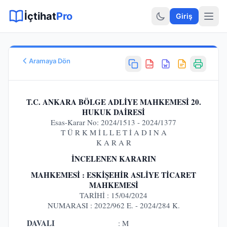
Sitemap XML
Sitemap TXT
Sayfalar
Hukuki Araçlar
Dilekçe
İçtihat
Pro
Giriş
Aramaya Dön
PDF
Esas No
E.
2024/1513
T.C. ANKARA BÖLGE ADLİYE MAHKEMESİ 20.
Karar No
HUKUK DAİRESİ
Esas-Karar No: 2024/1513 - 2024/1377
K.
2024/1513
T Ü R K M İ L L E T İ A D I N A
Karar Tarihi
K A R A R
13.09.2024
İNCELENEN KARARIN
Karar Sonucu
KALDIRILMASINA
MAHKEMESİ : ESKİŞEHİR ASLİYE TİCARET
Hukuk Alanı
MAHKEMESİ
TARİHİ : 15/04/2024
Ticaret Hukuku
NUMARASI : 2022/962 E. - 2024/284 K.
DAVALI
: M