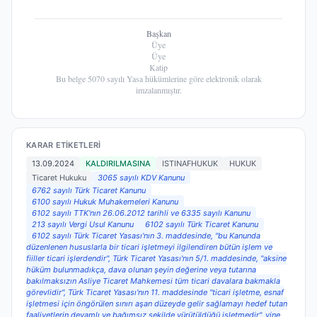
Başkan
Üye
Üye
Katip
Bu belge 5070 sayılı Yasa hükümlerine göre elektronik olarak
imzalanmıştır.
KARAR ETIKETLERI
13.09.2024
KALDIRILMASINA
ISTINAFHUKUK
HUKUK
Ticaret Hukuku
3065 sayılı KDV Kanunu
6762 sayılı Türk Ticaret Kanunu
6100 sayılı Hukuk Muhakemeleri Kanunu
6102 sayılı TTK'nın 26.06.2012 tarihli ve 6335 sayılı Kanunu
213 sayılı Vergi Usul Kanunu
6102 sayılı Türk Ticaret Kanunu
6102 sayılı Türk Ticaret Yasası'nın 3. maddesinde, "bu Kanunda
düzenlenen hususlarla bir ticari işletmeyi ilgilendiren bütün işlem ve
fiiller ticari işlerdendir", Türk Ticaret Yasası'nın 5/1. maddesinde, "aksine
hüküm bulunmadıkça, dava olunan şeyin değerine veya tutarına
bakılmaksızın Asliye Ticaret Mahkemesi tüm ticari davalara bakmakla
görevlidir", Türk Ticaret Yasası'nın 11. maddesinde "ticari işletme, esnaf
işletmesi için öngörülen sınırı aşan düzeyde gelir sağlamayı hedef tutan
faaliyetlerin devamlı ve bağımsız şekilde yürütüldüğü işletmedir", yine