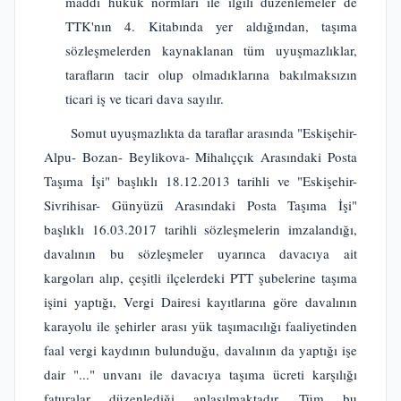
maddi hukuk normları ile ilgili düzenlemeler de
TTK'nın 4. Kitabında yer aldığından, taşıma
sözleşmelerden kaynaklanan tüm uyuşmazlıklar,
tarafların tacir olup olmadıklarına bakılmaksızın
ticari iş ve ticari dava sayılır.
Somut uyuşmazlıkta da taraflar arasında "Eskişehir-
Alpu- Bozan- Beylikova- Mihalıççık Arasındaki Posta
Taşıma İşi" başlıklı 18.12.2013 tarihli ve "Eskişehir-
Sivrihisar- Günyüzü Arasındaki Posta Taşıma İşi"
başlıklı 16.03.2017 tarihli sözleşmelerin imzalandığı,
davalının bu sözleşmeler uyarınca davacıya ait
kargoları alıp, çeşitli ilçelerdeki PTT şubelerine taşıma
işini yaptığı, Vergi Dairesi kayıtlarına göre davalının
karayolu ile şehirler arası yük taşımacılığı faaliyetinden
faal vergi kaydının bulunduğu, davalının da yaptığı işe
dair "..." unvanı ile davacıya taşıma ücreti karşılığı
faturalar düzenlediği anlaşılmaktadır. Tüm bu