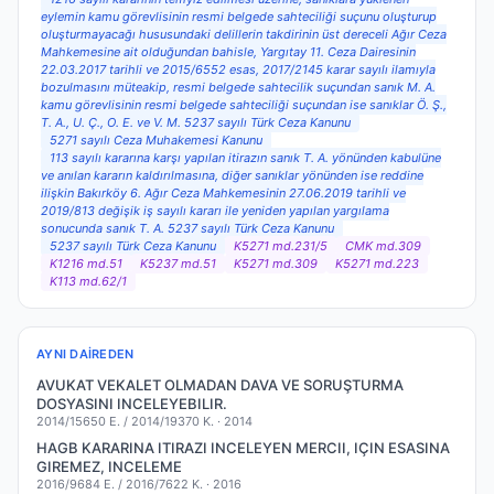
eylemin kamu görevlisinin resmi belgede sahteciliği suçunu oluşturup
oluşturmayacağı hususundaki delillerin takdirinin üst dereceli Ağır Ceza
Mahkemesine ait olduğundan bahisle, Yargıtay 11. Ceza Dairesinin
22.03.2017 tarihli ve 2015/6552 esas, 2017/2145 karar sayılı ilamıyla
bozulmasını müteakip, resmi belgede sahtecilik suçundan sanık M. A.
kamu görevlisinin resmi belgede sahteciliği suçundan ise sanıklar Ö. Ş.,
T. A., U. Ç., O. E. ve V. M. 5237 sayılı Türk Ceza Kanunu
5271 sayılı Ceza Muhakemesi Kanunu
113 sayılı kararına karşı yapılan itirazın sanık T. A. yönünden kabulüne
ve anılan kararın kaldırılmasına, diğer sanıklar yönünden ise reddine
ilişkin Bakırköy 6. Ağır Ceza Mahkemesinin 27.06.2019 tarihli ve
2019/813 değişik iş sayılı kararı ile yeniden yapılan yargılama
sonucunda sanık T. A. 5237 sayılı Türk Ceza Kanunu
5237 sayılı Türk Ceza Kanunu
K5271 md.231/5
CMK md.309
K1216 md.51
K5237 md.51
K5271 md.309
K5271 md.223
K113 md.62/1
AYNI DAIREDEN
AVUKAT VEKALET OLMADAN DAVA VE SORUŞTURMA
DOSYASINI INCELEYEBILIR.
2014/15650 E. / 2014/19370 K. ·
2014
HAGB KARARINA ITIRAZI INCELEYEN MERCII, IÇIN ESASINA
GIREMEZ, INCELEME
2016/9684 E. / 2016/7622 K. ·
2016