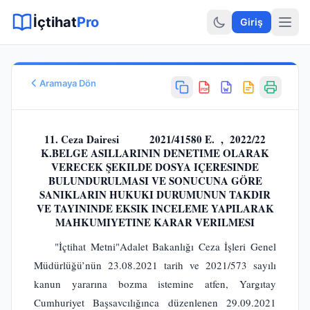
Sitemap XML
Sitemap TXT
Sayfalar
Hukuki Araçlar
Dilekçe
İçtihat
Pro
Giriş
Aramaya Dön
PDF
Esas No
E.
2021/41580
11. Ceza Dairesi 2021/41580 E. , 2022/22
Karar No
K.BELGE ASILLARININ DENETIME OLARAK
VERECEK ŞEKILDE DOSYA IÇERESINDE
K.
2022/22
BULUNDURULMASI VE SONUCUNA GÖRE
Karar Tarihi
SANIKLARIN HUKUKI DURUMUNUN TAKDIR
10.01.2022
VE TAYININDE EKSIK INCELEME YAPILARAK
Karar Sonucu
MAHKUMIYETINE KARAR VERILMESI
BOZULMASINA
"İçtihat Metni"Adalet Bakanlığı Ceza İşleri Genel
Hukuk Alanı
Müdürlüğü’nün 23.08.2021 tarih ve 2021/573 sayılı
Ceza Hukuku - Dolandırıcılık
kanun yararına bozma istemine atfen, Yargıtay
Cumhuriyet Başsavcılığınca düzenlenen 29.09.2021