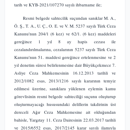
tarih ve KYB-2021/107270 sayılı ihbarname ile;
Resmi belgede sahtecilik suçundan sanıklar M. A.,
Ö. Ş., T. A., U. Ç., O. E. ve V. M. 5237 sayılı Türk Ceza
Kanunu'nun 204/1 (6 kez) ve 62/1. (6 kez) maddeleri
gereğince 1 yıl 8 ay hapis cezası ile
cezalandırılmalarına, cezalarının 5237 sayılı Türk Ceza
Kanunu'nun 51. maddesi gereğince ertelenmesine ve 2
yıl denetim süresi belirlenmesine dair Büyükçekmece 7.
Asliye Ceza Mahkemesinin 16.12.2013 tarihli ve
2012/1082 esas, 2013/1216 sayılı kararının temyiz
edilmesi üzerine, sanıklara yüklenen eylemin kamu
görevlisinin resmi belgede sahteciliği suçunu oluşturup
oluşturmayacağı hususundaki delillerin takdirinin üst
dereceli Ağır Ceza Mahkemesine ait olduğundan
bahisle, Yargıtay 11. Ceza Dairesinin 22.03.2017 tarihli
ve 2015/6552 esas, 2017/2145 karar sayılı ilamıyla