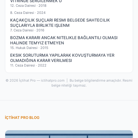
VITRINDE SERGILENMEK Ü
12. Ceza Dairesi ·
2018
8. Ceza Dairesi ·
2024
KAÇAKÇILIK SUÇLARI RESMI BELGEDE SAHTECILIK
SUÇLARIYLA BIRLIKTE IŞLENM
7. Ceza Dairesi ·
2016
BOZMA KARARI ANCAK NITELIKLE BAĞLANTILI OLMASI
HALINDE TEMYIZ ETMEYEN
15. Hukuk Dairesi ·
2015
EKSIK SORUTURMA YAPILARAK KOVUŞTURMAYA YER
OLMADIĞINA KARAR VERILMESI
11. Ceza Dairesi ·
2022
© 2026 İçtihat Pro — ictihatpro.com | Bu belge bilgilendirme amaçlıdır. Resmi
belge niteliği taşımaz.
İÇTIHAT PRO BLOG