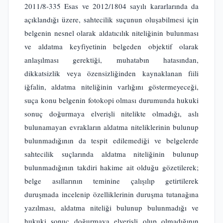
2011/8-335 Esas ve 2012/1804 sayılı kararlarında da
açıklandığı üzere, sahtecilik suçunun oluşabilmesi için
belgenin nesnel olarak aldatıcılık niteliğinin bulunması
ve aldatma keyfiyetinin belgeden objektif olarak
anlaşılması gerektiği, muhatabın hatasından,
dikkatsizlik veya özensizliğinden kaynaklanan fiili
iğfalin, aldatma niteliğinin varlığını göstermeyeceği,
suça konu belgenin fotokopi olması durumunda hukuki
sonuç doğurmaya elverişli nitelikte olmadığı, aslı
bulunamayan evrakların aldatma niteliklerinin bulunup
bulunmadığının da tespit edilemediği ve belgelerde
sahtecilik suçlarında aldatma niteliğinin bulunup
bulunmadığının takdiri hakime ait olduğu gözetilerek;
belge asıllarının teminine çalışılıp getirtilerek
duruşmada incelenip özelliklerinin duruşma tutanağına
yazılması, aldatma niteliği bulunup bulunmadığı ve
hukuki sonuç doğurmaya elverişli olup olmadığının