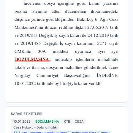
İncelenen dosya içeriğine göre; kanun yararına
bozma istemine atfen düzenlenen ihbarnamedeki
düşünce yerinde görüldüğünden, Bakırköy 6. Ağır Ceza
Mahkemesi‘nin itirazın reddine ilişkin 27.06.2019 tarih
ve 2019/813 Değişik İş sayılı kararı ile 24.12.2019 tarih
ve 2019/1485 Değişik İş sayılı kararının, 5271 sayılı
CMK'nin 309. maddesi uyarınca ayrı ayrı
BOZULMASINA
; müteakip işlemlerin mahallinde
takdir ve ifasına, dosyanın mahalline gönderilmek üzere
Yargıtay Cumhuriyet Başsavcılığına İADESİNE,
10.01.2022 tarihinde oy birliğiyle karar verildi.
KARAR ETIKETLERI
10.01.2022
BOZULMASINA
KYB
CEZA
Ceza Hukuku - Dolandırıcılık
1216 sayılı kararının temyiz edilmesi üzerine, sanıklara yüklenen