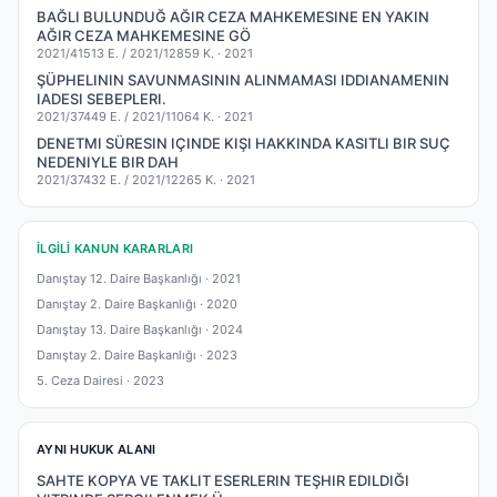
BAĞLI BULUNDUĞ AĞIR CEZA MAHKEMESINE EN YAKIN
AĞIR CEZA MAHKEMESINE GÖ
2021/41513 E. / 2021/12859 K. ·
2021
ŞÜPHELININ SAVUNMASININ ALINMAMASI IDDIANAMENIN
IADESI SEBEPLERI.
2021/37449 E. / 2021/11064 K. ·
2021
DENETMI SÜRESIN IÇINDE KIŞI HAKKINDA KASITLI BIR SUÇ
NEDENIYLE BIR DAH
2021/37432 E. / 2021/12265 K. ·
2021
İLGILI KANUN KARARLARI
Danıştay 12. Daire Başkanlığı ·
2021
Danıştay 2. Daire Başkanlığı ·
2020
Danıştay 13. Daire Başkanlığı ·
2024
Danıştay 2. Daire Başkanlığı ·
2023
5. Ceza Dairesi ·
2023
AYNI HUKUK ALANI
SAHTE KOPYA VE TAKLIT ESERLERIN TEŞHIR EDILDIĞI