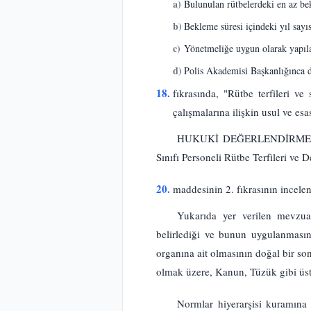
a)
Bulunulan rütbelerdeki en az b
b)
Bekleme süresi içindeki yıl sayı
c)
Yönetmeliğe uygun olarak yapılac
d)
Polis Akademisi Başkanlığınca düz
18.
fıkrasında, "Rütbe terfileri ve 
çalışmalarına ilişkin usul ve es
HUKUKİ DEĞERLENDİRME : I-1
Sınıfı Personeli Rütbe Terfileri ve 
20.
maddesinin 2. fıkrasının incele
Yukarıda yer verilen mevzuat
belirlediği ve bunun uygulanmasın
organına ait olmasının doğal bir so
olmak üzere, Kanun, Tüzük gibi üst 
Normlar hiyerarşisi kuramına