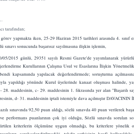
 …
cı tarafından;
 görev yapmakta iken, 25-29 Haziran 2015 tarihleri arasında 4. sınıf 
özlü sınavı sonucunda başarısız sayılmasına ilişkin işlemin,
0/05/2015 günlü, 29351 sayılı Resmi Gazete'de yayımlanarak yürürlü
ğerlendirme Kurullarının Çalışma Usul ve Esaslarına İlişkin Yönetmelik
) bendi kapsamında yapılacak değerlendirmede; soruşturma açılmasın
la yapıldığı yönünde Kurul üyelerinde kanaat oluşması halinde, ya
28. maddesinin, c- 29. maddesinin 1. fıkrasında yer alan ''Başarılı sa
aresinin, d- 31. maddesinin iptali istemiyle dava açılmıştır DAVACINI
yazılı sınavında 92,50 puan aldığı, sözlü sınavda 40 puan verilerek başa
inin ve performans puanlarının çok iyi olduğu, Sözlü sınavda sorulan s
irtilen kriterlerin ölçümüne uygun olmadığı, bu kriterlere yönelik
uanların gerekçelendirilmediği, takdir yetkisinin keyfi kullanıldığ