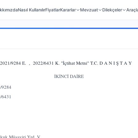
 Örnekleri
Kanunlar
Mahkeme Kararları
kkımızda
Nasıl Kullanılır
Fiyatlar
Kararlar
Mevzuat
Dilekçeler
Araçl
21/9284 E. , 2022/6431 K. "İçtihat Metni" T.C. D A N I Ş T A Y
İKİNCİ DAİRE
1/9284
2/6431
…
Hukuk Müşaviri Yrd. V. …