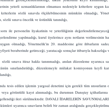
lerinin yeterli uzmanlıklarının olmaması nedeniyle kriterlere uygun ka
n kriterlerin sözlü sınavda ölçülebilmesinin mümkün olmadığı, Yöne
 sözlü sınava öncelik ve üstünlük tanındığı,
soru ile personelin liyakatinin ve yeterliliğinin değerlendirilemeyec
ğerlendirme yapılmadığı, kurul üyelerince aynı notların verilmesinin h
 uygun olmadığı, Yönetmelik'in 20. maddesine göre ihbarların sadec
iyeti beraberinde getireceği, yaratacağı sonuçlar itibarıyla haksızlığa v
sözlü sınava itiraz hakkı tanınmadığı, anılan düzenleme uyarınca sad
ğünün sınırlandırıldığı, düzenlemeyle mülakat komisyonun keyfi kar
landığı,
da tesis edilen işlemin yargısal denetimi için gerekli tüm unsurların 
 veya görüntülü kayıt alınmadığı, bu durumun Danıştay içtihatlarına 
 engellendiği ileri sürülmektedir. DAVALI İDARELERİN SAVUNMALARI 
ümleri uyarınca sınavların belirli bir zaman aralığında gerçekleştirilmes