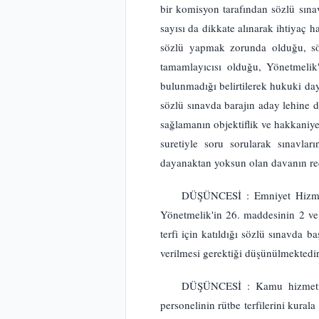
bir komisyon tarafından sözlü sın
sayısı da dikkate alınarak ihtiyaç h
sözlü yapmak zorunda olduğu, sözl
tamamlayıcısı olduğu, Yönetmelik't
bulunmadığı belirtilerek hukuki d
sözlü sınavda barajın aday lehine 
sağlamanın objektiflik ve hakkaniye
suretiyle soru sorularak sınavlar
dayanaktan yoksun olan davanın 
DÜŞÜNCESİ : Emniyet Hizmetle
Yönetmelik'in 26. maddesinin 2 ve 
terfi için katıldığı sözlü sınavda b
verilmesi gerektiği düşünülmekte
DÜŞÜNCESİ : Kamu hizmetinin
personelinin rütbe terfilerini kura