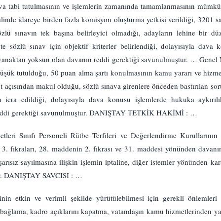
ava tabi tutulmasının ve işlemlerin zamanında tamamlanmasının mümk
alinde idareye birden fazla komisyon oluşturma yetkisi verildiği, 3201 s
ü sınavın tek başına belirleyici olmadığı, adayların lehine bir düz
e sözlü sınav için objektif kriterler belirlendiği, dolayısıyla dava
ayanaktan yoksun olan davanın reddi gerektiği savunulmuştur. … Genel
düşük tutulduğu, 50 puan alma şartı konulmasının kamu yararı ve hizmet
t açısından makul olduğu, sözlü sınava girenlere önceden bastırılan soru
ın icra edildiği, dolayısıyla dava konusu işlemlerde hukuka aykırıl
reddi gerektiği savunulmuştur. DANIŞTAY TETKİK HAKİMİ : …
ri Sınıfı Personeli Rütbe Terfileri ve Değerlendirme Kurullarının 
3. fıkraları, 28. maddenin 2. fıkrası ve 31. maddesi yönünden davanın
aşarısız sayılmasına ilişkin işlemin iptaline, diğer istemler yönünden k
dir. DANIŞTAY SAVCISI : …
 etkin ve verimli şekilde yürütülebilmesi için gerekli önlemler
la bağlama, kadro açıklarını kapatma, vatandaşın kamu hizmetlerinden y