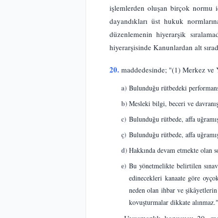
işlemlerden oluşan birçok normu iç
dayandıkları üst hukuk normların
düzenlemenin hiyerarşik sıralama
hiyerarşisinde Kanunlardan alt sıra
20.
maddedesinde; "(1) Merkez ve Y
a)
Bulunduğu rütbedeki performans d
b)
Mesleki bilgi, beceri ve davranış
c)
Bulunduğu rütbede, affa uğramış 
ç)
Bulunduğu rütbede, affa uğramış o
d)
Hakkında devam etmekte olan so
e)
Bu yönetmelikte belirtilen sınav
edinecekleri kanaate göre oyçok
neden olan ihbar ve şikâyetleri
kovuşturmalar dikkate alınmaz."