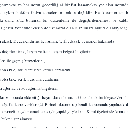
ermekte ve her norm geçerliliğini bir üst basamakta yer alan normdan
a aykırı hüküm ihtiva etmeleri mümkün değildir. Bu kuramın en beli
da daha altta bulunan bir düzenleme ile değiştirilememesi ve kaldır
da gelen Yönetmeliklerin de üst norm olan Kanunlara aykırı olamayacağı 
üksek Değerlendirme Kurulları, terfi edecek personel hakkında;
eğerlendirme, başarı ve üstün başarı belgesi bilgilerini,
ları ile geçmiş hizmetlerini,
olsa bile, adli mercilerce verilen cezalarını,
lsa bile, verilen disiplin cezalarını,
ruşturma ve kovuşturma bilgilerini,
lar sonucunda elde ettiği başarı durumlarını, dikkate alarak belirleyecekleri l
luğu ile karar verirler (2) Birinci fıkranın (d) bendi kapsamında yapılacak 
n personeli mağdur etmek amacıyla yapıldığı yönünde Kurul üyelerinde kanaat 
 hükmü yer almıştır.