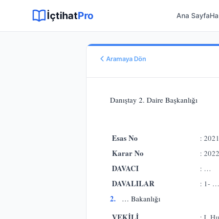
Sitemap XML
Sitemap TXT
Sayfalar
Hukuki Araçlar
Dilekçe
İçtihat
Pro
Ana Sayfa
Ha
Aramaya Dön
Esas No
E.
2021/9284
Danıştay 2. Daire Başkanlığı 20
Karar No
K.
2022/6431
Karar Tarihi
Esas No
: 202
10.05.2015
Karar No
: 202
Karar Sonucu
REDDİNE
DAVACI
: …
Hukuk Alanı
DAVALILAR
: 1- 
İdare Hukuku
2.
… Bakanlığı
VEKİLİ
: I. 