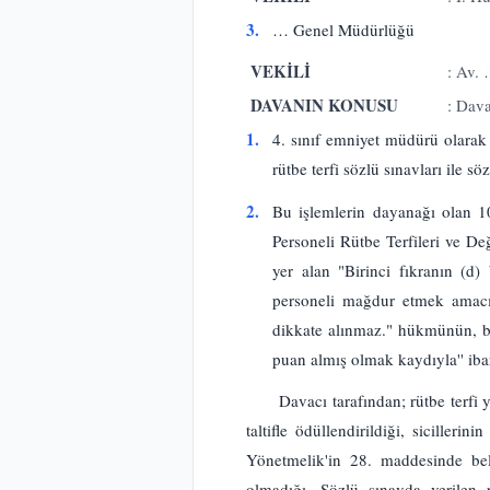
3.
… Genel Müdürlüğü
VEKİLİ
: Av.
DAVANIN KONUSU
: Dava
1.
4. sınıf emniyet müdürü olarak
rütbe terfi sözlü sınavları ile s
2.
Bu işlemlerin dayanağı olan 1
Personeli Rütbe Terfileri ve De
yer alan "Birinci fıkranın (d
personeli mağdur etmek amacıy
dikkate alınmaz." hükmünün, b- 
puan almış olmak kaydıyla'' ib
Davacı tarafından; rütbe terfi 
taltifle ödüllendirildiği, siciller
Yönetmelik'in 28. maddesinde bel
olmadığı, Sözlü sınavda verilen p