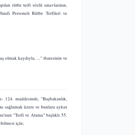
ılan rütbe terfi sözlü sınavlarının,
nıfı Personeli Rütbe Terfileri ve
ış olmak kaydıyla, ..." ibaresinin ve
le- 124. maddesinde, "Başbakanlık,
ını sağlamak üzere ve bunlara aykırı
nu'nun "Terfi ve Atama" başlıklı 55.
ebilmesi için;