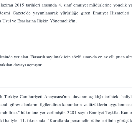
Haziran 2015 tarihleri arasında 4. sınıf emniyet müdürlerine yönelik yap
esmi Gazete'de yayımlanarak yürürlüğe giren Emniyet Hizmetleri Sı
Usul ve Esaslarına İlişkin Yönetmelik'in;
esinde yer alan "Başarılı sayılmak için sözlü sınavda en az elli puan alm
bakılan davayı açmıştır.
Türkiye Cumhuriyeti Anayasası'nın -davanın açıldığı tarihteki haliy
 kendi görev alanlarını ilgilendiren kanunların ve tüzüklerin uygulanmas
rabilirler." hükmüne yer verilmiştir. 3201 sayılı Emniyet Teşkilat Kanu
ki haliyle- 11. fıkrasında, "Kurullarda personelin rütbe terfiinin görüşül