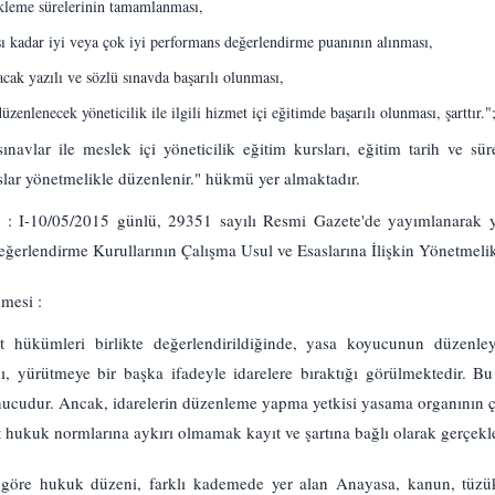
ekleme sürelerinin tamamlanması,
sı kadar iyi veya çok iyi performans değerlendirme puanının alınması,
ak yazılı ve sözlü sınavda başarılı olunması,
enlenecek yöneticilik ile ilgili hizmet içi eğitimde başarılı olunması, şarttır."
sınavlar ile meslek içi yöneticilik eğitim kursları, eğitim tarih ve sür
aslar yönetmelikle düzenlenir." hükmü yer almaktadır.
0/05/2015 günlü, 29351 sayılı Resmi Gazete'de yayımlanarak yür
Değerlendirme Kurullarının Çalışma Usul ve Esaslarına İlişkin Yönetmelik
nmesi :
 hükümleri birlikte değerlendirildiğinde, yasa koyucunun düzenley
ı, yürütmeye bir başka ifadeyle idarelere bıraktığı görülmektedir. B
nucudur. Ancak, idarelerin düzenleme yapma yetkisi yasama organının çi
hukuk normlarına aykırı olmamak kayıt ve şartına bağlı olarak gerçekle
 göre hukuk düzeni, farklı kademede yer alan Anayasa, kanun, tüzük