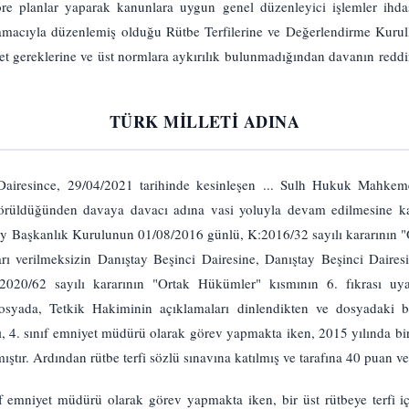
öre planlar yaparak kanunlara uygun genel düzenleyici işlemler ihda
amacıyla düzenlemiş olduğu Rütbe Terfilerine ve Değerlendirme Kurull
met gereklerine ve üst normlara aykırılık bulunmadığından davanın reddi
TÜRK MİLLETİ ADINA
 Dairesince, 29/04/2021 tarihinde kesinleşen ... Sulh Hukuk Mahk
görüldüğünden davaya davacı adına vasi yoluyla devam edilmesine kar
tay Başkanlık Kurulunun 01/08/2016 günlü, K:2016/32 sayılı kararının "
rı verilmeksizin Danıştay Beşinci Dairesine, Danıştay Beşinci Dairesi
020/62 sayılı kararının "Ortak Hükümler" kısmının 6. fıkrası uya
dosyada, Tetkik Hakiminin açıklamaları dinlendikten ve dosyadaki b
 sınıf emniyet müdürü olarak görev yapmakta iken, 2015 yılında bir üst
ıştır. Ardından rütbe terfi sözlü sınavına katılmış ve tarafına 40 puan ver
f emniyet müdürü olarak görev yapmakta iken, bir üst rütbeye terfi içi