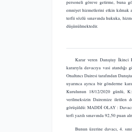
personeli göreve getirme, buna g
emniyet hizmetlerini etkin kılmak 
terfii sözlü sınavında hukuka, hiz
düşünülmektedir.
Karar veren Danıştay İkinci
kararıyla davacıya vasi atandığı 
Onaltıncı Dairesi tarafından Danış
uyarınca ayrıca bir gönderme kara
Kurulunun 18/12/2020 günlü, K:2
verilmeksizin Dairemize iletilen 
görüşüldü: MADDİ OLAY : Davacı, 4.
terfi yazılı sınavında 92,50 puan alm
Bunun üzerine davacı, 4. sını