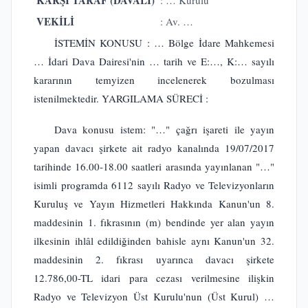
VEKİLİ
: Av. …
İSTEMİN KONUSU : … Bölge İdare Mahkemesi
… İdari Dava Dairesi'nin … tarih ve E:…, K:… sayılı
kararının temyizen incelenerek bozulması
istenilmektedir. YARGILAMA SÜRECİ :
Dava konusu istem: "…" çağrı işareti ile yayın
yapan davacı şirkete ait radyo kanalında 19/07/2017
tarihinde 16.00-18.00 saatleri arasında yayınlanan "…"
isimli programda 6112 sayılı Radyo ve Televizyonların
Kuruluş ve Yayın Hizmetleri Hakkında Kanun'un 8.
maddesinin 1. fıkrasının (m) bendinde yer alan yayın
ilkesinin ihlâl edildiğinden bahisle aynı Kanun'un 32.
maddesinin 2. fıkrası uyarınca davacı şirkete
12.786,00-TL idari para cezası verilmesine ilişkin
Radyo ve Televizyon Üst Kurulu'nun (Üst Kurul) …