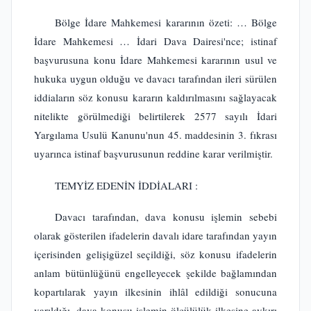
Bölge İdare Mahkemesi kararının özeti: … Bölge
İdare Mahkemesi … İdari Dava Dairesi'nce; istinaf
başvurusuna konu İdare Mahkemesi kararının usul ve
hukuka uygun olduğu ve davacı tarafından ileri sürülen
iddiaların söz konusu kararın kaldırılmasını sağlayacak
nitelikte görülmediği belirtilerek 2577 sayılı İdari
Yargılama Usulü Kanunu'nun 45. maddesinin 3. fıkrası
uyarınca istinaf başvurusunun reddine karar verilmiştir.
TEMYİZ EDENİN İDDİALARI :
Davacı tarafından, dava konusu işlemin sebebi
olarak gösterilen ifadelerin davalı idare tarafından yayın
içerisinden gelişigüzel seçildiği, söz konusu ifadelerin
anlam bütünlüğünü engelleyecek şekilde bağlamından
kopartılarak yayın ilkesinin ihlâl edildiği sonucuna
varıldığı, dava konusu işlemin ölçülülük ilkesine aykırı