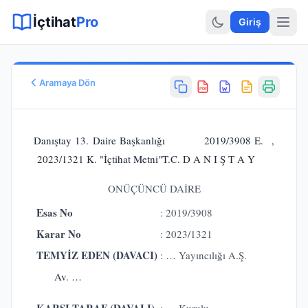
Sitemap XML
Sitemap TXT
Sayfalar
Hukuki Araçlar
Dilekçe
İçtihat
Pro
Giriş
Aramaya Dön
PDF
Esas No
E.
2019/3908
Danıştay 13. Daire Başkanlığı 2019/3908 E. ,
Karar No
2023/1321 K. "İçtihat Metni"T.C. D A N I Ş T A Y
K.
2023/1321
Karar Tarihi
ONÜÇÜNCÜ DAİRE
21.03.2023
Esas No
: 2019/3908
Karar Sonucu
ONANMASINA
Karar No
: 2023/1321
Hukuk Alanı
TEMYİZ EDEN (DAVACI)
: … Yayıncılığı A.Ş.
İdare Hukuku
Av. …
KARŞI TARAF (DAVALI)
: … Kurulu