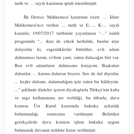
tarih ve … sayılı kararının iptali istenilmiştir.
İlk Derece Mahkemesi kararının özeti: … İdare
Mahkemesi'nce verilen … tarih ve E:…, K:… sayılı
kararda; 19/07/2017 tarihinde yayınlanan "…" isimli
programda "... ikisi de erkek herhâlde, bunlar niye
dalıyorlar ki, ergenliklerini bitirdiler, evli adam
dalmaması lazım, evlisin yani, zaten dalacağın biri var.
Ben evli adamların dalmasına karşıyım. Başkaları
dalsınlar. ... karına dalarsın boşver. Sen de dal diyorlar,
... keşke dalsam, dalamadığım için zaten bu hâldeyim.
..." şeklinde ifadeler içeren diyaloglarla Türkçe'nin kaba
ve argo kullanımına yer verildiği, bu itibarla, dava
konusu Üst Kurul kararında hukuka aykırılık
bulunmadığı sonucuna varılmıştır. Belirtilen
gerekçelerle dava konusu işlem hukuka uygun
bulunarak davanın reddine karar verilmiştir.