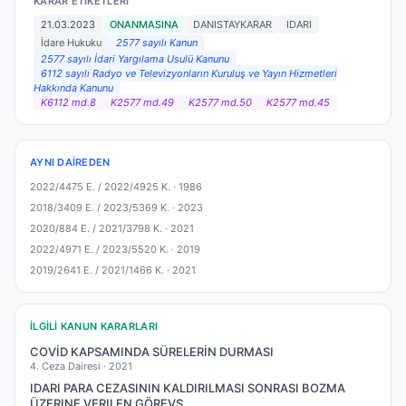
KARAR ETIKETLERI
21.03.2023
ONANMASINA
DANISTAYKARAR
IDARI
İdare Hukuku
2577 sayılı Kanun
2577 sayılı İdari Yargılama Usulü Kanunu
6112 sayılı Radyo ve Televizyonların Kuruluş ve Yayın Hizmetleri
Hakkında Kanunu
K6112 md.8
K2577 md.49
K2577 md.50
K2577 md.45
AYNI DAIREDEN
2022/4475 E. / 2022/4925 K. ·
1986
2018/3409 E. / 2023/5369 K. ·
2023
2020/884 E. / 2021/3798 K. ·
2021
2022/4971 E. / 2023/5520 K. ·
2019
2019/2641 E. / 2021/1466 K. ·
2021
İLGILI KANUN KARARLARI
COVİD KAPSAMINDA SÜRELERİN DURMASI
4. Ceza Dairesi ·
2021
IDARI PARA CEZASININ KALDIRILMASI SONRASI BOZMA
ÜZERINE VERILEN GÖREVS