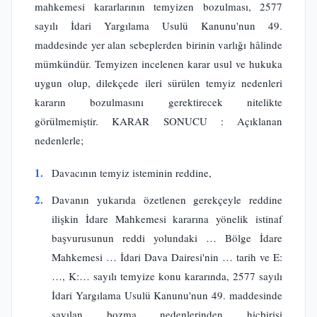
mahkemesi kararlarının temyizen bozulması, 2577
sayılı İdari Yargılama Usulü Kanunu'nun 49.
maddesinde yer alan sebeplerden birinin varlığı hâlinde
mümkündür. Temyizen incelenen karar usul ve hukuka
uygun olup, dilekçede ileri sürülen temyiz nedenleri
kararın bozulmasını gerektirecek nitelikte
görülmemiştir. KARAR SONUCU : Açıklanan
nedenlerle;
1.
Davacının temyiz isteminin reddine,
2.
Davanın yukarıda özetlenen gerekçeyle reddine
ilişkin İdare Mahkemesi kararına yönelik istinaf
başvurusunun reddi yolundaki … Bölge İdare
Mahkemesi … İdari Dava Dairesi'nin … tarih ve E:
…, K:… sayılı temyize konu kararında, 2577 sayılı
İdari Yargılama Usulü Kanunu'nun 49. maddesinde
sayılan bozma nedenlerinden hiçbirisi