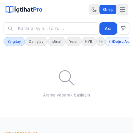
Sitemap XML
Sitemap TXT
Sayfalar
Hukuki Araçlar
Dilekçe
İçtihat
Pro
Giriş
Karar arayın... (örn: kıdem tazminatı · tam ifade için
"
k
Ara
Yargıtay
Danıştay
İstinaf
Yerel
KYB
Doğru Aram
Arama yaparak baslayin