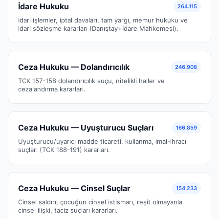
İdare Hukuku
264.115
İdari işlemler, iptal davaları, tam yargı, memur hukuku ve
idari sözleşme kararları (Danıştay+İdare Mahkemesi).
Ceza Hukuku — Dolandırıcılık
246.908
TCK 157-158 dolandırıcılık suçu, nitelikli haller ve
cezalandırma kararları.
Ceza Hukuku — Uyuşturucu Suçları
166.859
Uyuşturucu/uyarıcı madde ticareti, kullanma, imal-ihracı
suçları (TCK 188-191) kararları.
Ceza Hukuku — Cinsel Suçlar
154.233
Cinsel saldırı, çocuğun cinsel istismarı, reşit olmayanla
cinsel ilişki, taciz suçları kararları.