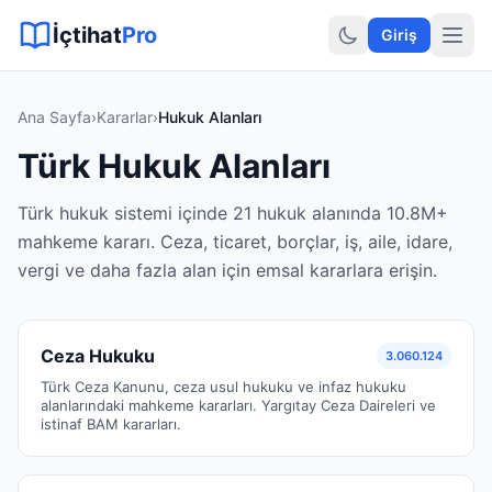
Sitemap XML
Sitemap TXT
Sayfalar
Hukuki Araçlar
Dilekçe
İçtihat
Pro
Giriş
Ana Sayfa
›
Kararlar
›
Hukuk Alanları
Türk Hukuk Alanları
Türk hukuk sistemi içinde 21 hukuk alanında 10.8M+
mahkeme kararı. Ceza, ticaret, borçlar, iş, aile, idare,
vergi ve daha fazla alan için emsal kararlara erişin.
Ceza Hukuku
3.060.124
Türk Ceza Kanunu, ceza usul hukuku ve infaz hukuku
alanlarındaki mahkeme kararları. Yargıtay Ceza Daireleri ve
istinaf BAM kararları.