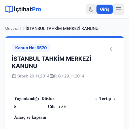
Sitemap XML
Sitemap TXT
Sayfalar
Hukuki Araçlar
Dilekçe
İçtihat
Pro
Giriş
Mevzuat
İSTANBUL TAHKİM MERKEZİ KANUNU
Kanun No: 6570
İSTANBUL TAHKİM MERKEZİ
KANUNU
Kabul: 20.11.2014
R.G.: 29.11.2014
Yayımlandığı Düstur : Tertip :
5 Cilt : 55
Amaç ve kapsam