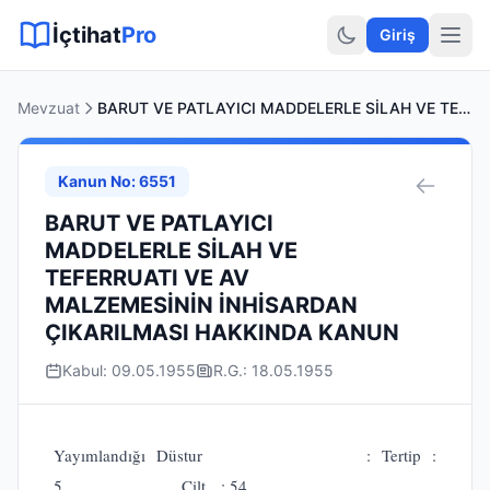
Sitemap XML
Sitemap TXT
Sayfalar
Hukuki Araçlar
Dilekçe
İçtihat
Pro
Giriş
Mevzuat
BARUT VE PATLAYICI MADDELERLE SİLAH VE TEFERRUATI VE AV MALZEMESİNİN İNHİSARDAN ÇIKARILMASI HAKKINDA KANUN
Kanun No: 6551
BARUT VE PATLAYICI
MADDELERLE SİLAH VE
TEFERRUATI VE AV
MALZEMESİNİN İNHİSARDAN
ÇIKARILMASI HAKKINDA KANUN
Kabul: 09.05.1955
R.G.: 18.05.1955
Yayımlandığı Düstur : Tertip :
5 Cilt : 54