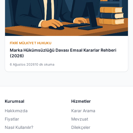
FIKRI MÜLKIYET HUKUKU
Marka Hükümsüzlüğü Davası Emsal Kararlar Rehberi
(2026)
6 Ağustos 2026
10 dk okuma
Kurumsal
Hizmetler
Hakkımızda
Karar Arama
Fiyatlar
Mevzuat
Nasıl Kullanılır?
Dilekçeler