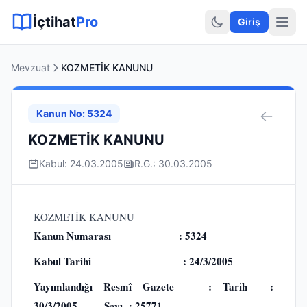
Sitemap XML
Sitemap TXT
Sayfalar
Hukuki Araçlar
Dilekçe
İçtihat
Pro
Giriş
Mevzuat
KOZMETİK KANUNU
Kanun No: 5324
KOZMETİK KANUNU
Kabul: 24.03.2005
R.G.: 30.03.2005
KOZMETİK KANUNU
Kanun Numarası : 5324
Kabul Tarihi : 24/3/2005
Yayımlandığı Resmî Gazete : Tarih :
30/3/2005 Sayı : 25771