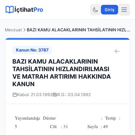
Sitemap XML
Sitemap TXT
Sayfalar
Hukuki Araçlar
Dilekçe
İçtihat
Pro
Giriş
Mevzuat
BAZI KAMU ALACAKLARININ TAHSİLATININ HIZLANDIRILMASI VE MATRAH ARTIRIMI HAKKINDA KANUN
Kanun No: 3787
BAZI KAMU ALACAKLARININ
TAHSİLATININ HIZLANDIRILMASI
VE MATRAH ARTIRIMI HAKKINDA
KANUN
Kabul: 21.03.1992
R.G.: 03.04.1992
Yayımlandığı Düstur : Tertip :
5 Cilt : 31 Sayfa : 49