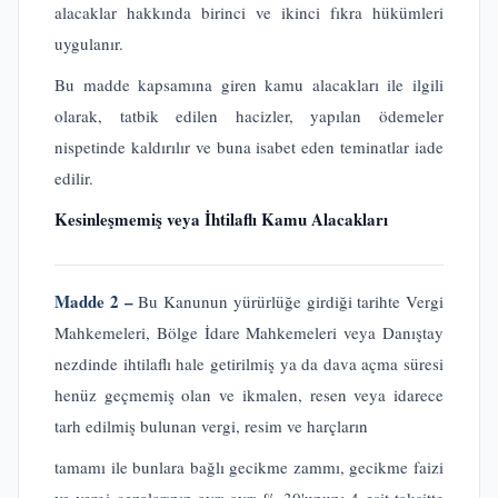
alacaklar hakkında birinci ve ikinci fıkra hükümleri
uygulanır.
Bu madde kapsamına giren kamu alacakları ile ilgili
olarak, tatbik edilen hacizler, yapılan ödemeler
nispetinde kaldırılır ve buna isabet eden teminatlar iade
edilir.
Kesinleşmemiş veya İhtilaflı Kamu Alacakları
Madde 2 –
Bu Kanunun yürürlüğe girdiği tarihte Vergi
Mahkemeleri, Bölge İdare Mahkemeleri veya Danıştay
nezdinde ihtilaflı hale getirilmiş ya da dava açma süresi
henüz geçmemiş olan ve ikmalen, resen veya idarece
tarh edilmiş bulunan vergi, resim ve harçların
tamamı ile bunlara bağlı gecikme zammı, gecikme faizi
ve vergi cezalarının ayrı ayrı % 30'unun; 4 eşit taksitte