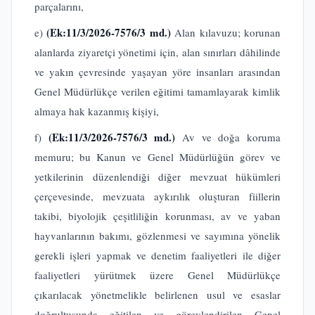
parçalarını,
(Ek:11/3/2026-7576/3 md.)
e)
Alan kılavuzu; korunan
alanlarda ziyaretçi yönetimi için, alan sınırları dâhilinde
ve yakın çevresinde yaşayan yöre insanları arasından
Genel Müdürlükçe verilen eğitimi tamamlayarak kimlik
almaya hak kazanmış kişiyi,
(Ek:11/3/2026-7576/3 md.)
f)
Av ve doğa koruma
memuru; bu Kanun ve Genel Müdürlüğün görev ve
yetkilerinin düzenlendiği diğer mevzuat hükümleri
çerçevesinde, mevzuata aykırılık oluşturan fiillerin
takibi, biyolojik çeşitliliğin korunması, av ve yaban
hayvanlarının bakımı, gözlenmesi ve sayımına yönelik
gerekli işleri yapmak ve denetim faaliyetleri ile diğer
faaliyetleri yürütmek üzere Genel Müdürlükçe
çıkarılacak yönetmelikle belirlenen usul ve esaslar
doğrultusunda eğitilen ve görevlendirilen Genel