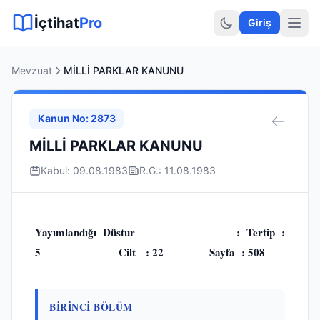
Sitemap XML
Sitemap TXT
Sayfalar
Hukuki Araçlar
Dilekçe
İçtihat
Pro
Giriş
Mevzuat
MİLLİ PARKLAR KANUNU
Kanun No: 2873
MİLLİ PARKLAR KANUNU
Kabul: 09.08.1983
R.G.: 11.08.1983
Yayımlandığı Düstur : Tertip :
5 Cilt : 22 Sayfa : 508
BİRİNCİ BÖLÜM