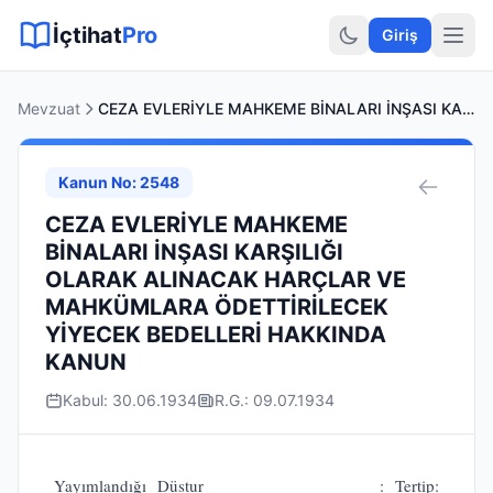
Sitemap XML
Sitemap TXT
Sayfalar
Hukuki Araçlar
Dilekçe
İçtihat
Pro
Giriş
Mevzuat
CEZA EVLERİYLE MAHKEME BİNALARI İNŞASI KARŞILIĞI OLARAK ALINACAK HARÇLAR VE MAHKÜMLARA ÖDETTİRİLECEK YİYECEK BEDELLERİ HAKKINDA KANUN
Kanun No: 2548
CEZA EVLERİYLE MAHKEME
BİNALARI İNŞASI KARŞILIĞI
OLARAK ALINACAK HARÇLAR VE
MAHKÜMLARA ÖDETTİRİLECEK
YİYECEK BEDELLERİ HAKKINDA
KANUN
Kabul: 30.06.1934
R.G.: 09.07.1934
Yayımlandığı Düstur : Tertip: