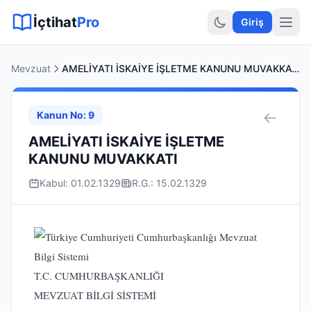
Sitemap XML
Sitemap TXT
Sayfalar
Hukuki Araçlar
Dilekçe
İçtihat
Pro
Giriş
Mevzuat
AMELİYATI İSKAİYE İŞLETME KANUNU MUVAKKATI
Kanun No: 9
AMELİYATI İSKAİYE İŞLETME
KANUNU MUVAKKATI
Kabul: 01.02.1329
R.G.: 15.02.1329
T.C. CUMHURBAŞKANLIĞI
MEVZUAT BİLGİ SİSTEMİ