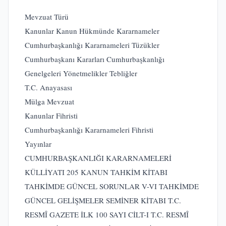
Mevzuat Türü
Kanunlar
Kanun Hükmünde Kararnameler
Cumhurbaşkanlığı Kararnameleri
Tüzükler
Cumhurbaşkanı Kararları
Cumhurbaşkanlığı
Genelgeleri
Yönetmelikler
Tebliğler
T.C. Anayasası
Mülga Mevzuat
Kanunlar Fihristi
Cumhurbaşkanlığı Kararnameleri Fihristi
Yayınlar
CUMHURBAŞKANLIĞI KARARNAMELERİ
KÜLLİYATI
205 KANUN
TAHKİM KİTABI
TAHKİMDE GÜNCEL SORUNLAR V-VI
TAHKİMDE
GÜNCEL GELİŞMELER SEMİNER KİTABI
T.C.
RESMÎ GAZETE İLK 100 SAYI CİLT-I
T.C. RESMÎ