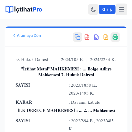
Sitemap XML
Sitemap TXT
Sayfalar
Hukuki Araçlar
Dilekçe
İçtihat
Pro
Giriş
Aramaya Dön
PDF
Esas No
E.
2024/105
9. Hukuk Dairesi 2024/105 E. , 2024/2234 K.
Karar No
"İçtihat Metni"MAHKEMESİ : ... Bölge Adliye
K.
2024/2234
Mahkemesi 7. Hukuk Dairesi
Karar Tarihi
SAYISI
: 2023/1858 E.,
15.02.2024
Karar Sonucu
2023/1493 K.
KABULÜNE
KARAR
: Davanın kabulü
Hukuk Alanı
İLK DERECE MAHKEMESİ : ... 2. ... Mahkemesi
Borçlar Hukuku
SAYISI
: 2022/894 E., 2023/485
K.