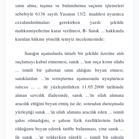
satın alma, taşıma ve bulundurma suçunu işlemeleri
sebebiyle 6136 sayılı Yasanın 13/2. maddesi uyarınca
cezalandırılmaları gerekirken yazılı şekilde
mahkumiyetlerine karar verilmesi, B- Sanık ... hakkında
kurulan hükme yönelik temyiz incelemesinde:
Sanığın aşamalarda tutarlı bir şekilde üzerine atılı
suçlamayı kabul etmemesi, sanık ...'nın suça konu silahı
... isimli bir şahıstan satın aldığını beyan etmesi,
sanıklardan ...'in soruşturma aşamasında uyuşturucu
satıcısı ... ... ile yüzleştirilirken 11.05.2006 tarihinde
alınan savcılık ifadesinde, sanık ...'in silah alımına
aracılık ettiğini beyan etmiş ise de; sonradan duruşmada
yüzleştiği sanık ...'in silah alımına aracılık eden ... isimli
şahıs olmadığını, o şahsın fizik özelliklerinin farklı
olduğunu beyan ederek tarifte bulunması, yine sanık ...
ile sanık ...'ın yoldayken sürekli ... isimli bir şahısla