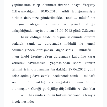
yapılmasının talep olunması üzerine dosya Yargıtay
C.Başsavcılığının 10.05.2010 tarihli tebliğnamesiyle
birlikte dairemize gönderilmekle, sanık ... müdafiinin
duruşmalı isteğinin süresinde ve yerinde olduğu
anlaşıldığından tayin olunan 13.06.2012 günü C.Savcısı
... ... hazır olduğu halde duruşma salonunda oturum
açılarak sanık ... duruşmada müdafii ile temsil
edilmediğinden duruşmasız, diğer sanık ... müdafii ...
...'un talebi üzerine re'sen duruşmaya kabulüne karar
verilerek savunmasını yapmasından sonra kararın
tefhimi için duruşmanın bırakıldığı 27.06.2012 günü
celse açılmış dava evrakı incelenerek sanık ... müdafii
Av. ... ...'un yokluğunda aşağıdaki hüküm tefhim
olunmuştur. Gereği görüşülüp düşünüldü: A- Sanıklar
..., ... ve ... hakkında kurulan hükümlere yönelik temyiz
incelemesinde: