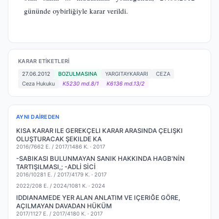
gününde oybirliğiyle karar verildi.
KARAR ETIKETLERI
27.06.2012
BOZULMASINA
YARGITAYKARARI
CEZA
Ceza Hukuku
K5230 md.8/1
K6136 md.13/2
AYNI DAIREDEN
KISA KARAR ILE GEREKÇELI KARAR ARASINDA ÇELIŞKI
OLUŞTURACAK ŞEKILDE KA
2016/7662 E. / 2017/1486 K. ·
2017
-SABIKASI BULUNMAYAN SANIK HAKKINDA HAGB'NİN
TARTIŞILMASI,; -ADLİ SİCİ
2016/10281 E. / 2017/4179 K. ·
2017
2022/208 E. / 2024/1081 K. ·
2024
IDDIANAMEDE YER ALAN ANLATIM VE IÇERIĞE GÖRE,
AÇILMAYAN DAVADAN HÜKÜM
2017/1127 E. / 2017/4180 K. ·
2017