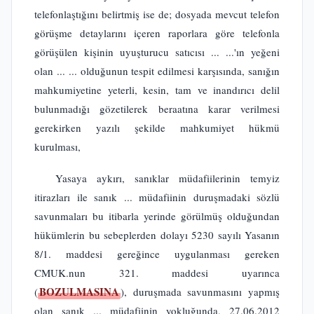
telefonlaştığını belirtmiş ise de; dosyada mevcut telefon
görüşme detaylarını içeren raporlara göre telefonla
görüşülen kişinin uyuşturucu satıcısı ... ...'ın yeğeni
olan ... ... olduğunun tespit edilmesi karşısında, sanığın
mahkumiyetine yeterli, kesin, tam ve inandırıcı delil
bulunmadığı gözetilerek beraatına karar verilmesi
gerekirken yazılı şekilde mahkumiyet hükmü
kurulması,
Yasaya aykırı, sanıklar müdafiilerinin temyiz
itirazları ile sanık ... müdafiinin duruşmadaki sözlü
savunmaları bu itibarla yerinde görülmüş olduğundan
hükümlerin bu sebeplerden dolayı 5230 sayılı Yasanın
8/1. maddesi gereğince uygulanması gereken
CMUK.nun 321. maddesi uyarınca
BOZULMASINA
(
), duruşmada savunmasını yapmış
olan sanık ... müdafiinin yokluğunda, 27.06.2012