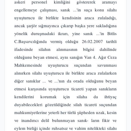
askeri personel kimliğini göstererek aramayı
engellemeye çalışması, sanık ...'in suça konu silahı
uyuşturucu ile birlikte kendisinin araca zulaladığı,
ancak şarjör sığmayınca çıkarıp başka yere sakladığına
yönelik duruşmadaki ikrarı, yine sanık ...'in Bitlis
C.Başsavcılığında vermiş olduğu 26.02.2007 tarihli
ifadesinde silahın alınmasının bilgisi dahilinde
olduğunu beyan etmesi, aynı sanığın Van 4. Ağır Ceza
Mahkemesinde uyuşturucu suçundan savunması
alınırken silahı uyuşturucu ile birlikte araca zulalarken
diğer sanıklar ... ve ...'nın da orada olduğunu beyan
etmesi karşısında uyuşturucu ticareti yapan sanıkların
kendilerini korumak için silaha da ihtiyaç
duyabilecekleri gözetildiğinde silah ticareti suçundan
mahkumiyetlerine yeterli her türlü şüpheden uzak, kesin
ve inandırıcı delil bulunmayan sanık- ların fikir ve
eylem birliği içinde ruhsatsız ve vahim nitelikteki silahı