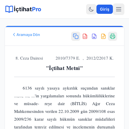
Sitemap XML
Sitemap TXT
Sayfalar
Hukuki Araçlar
Dilekçe
İçtihat
Pro
Giriş
Aramaya Dön
PDF
Esas No
E.
2010/7379
8. Ceza Dairesi 2010/7379 E. , 2012/22017 K.
Karar No
"İçtihat Metni"
K.
2012/22017
Karar Tarihi
27.06.2012
6136 sayılı yasaya aykırılık suçundan sanıklar
Karar Sonucu
...,..., ..., ...'in yargılamaları sonunda hükümlülüklerine
BOZULMASINA
ve müsade- reye dair (BİTLİS) Ağır Ceza
Hukuk Alanı
Ceza Hukuku
Mahkemesinden verilen 22.10.2009 gün 2009/108 esas
2009/236 karar sayılı hükmün sanıklar müdafiileri
tarafından temyiz edilmesi ve incelemenin duruşmalı