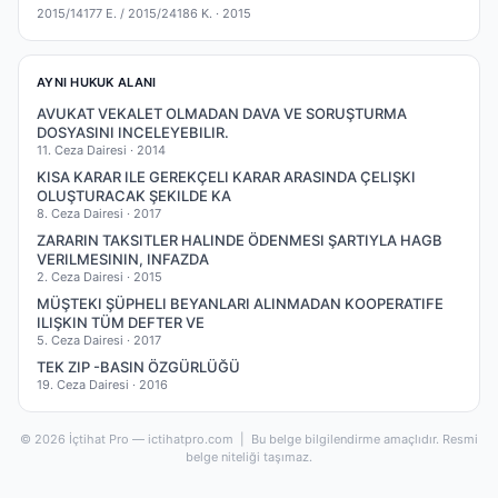
2015/14177 E. / 2015/24186 K. ·
2015
AYNI HUKUK ALANI
AVUKAT VEKALET OLMADAN DAVA VE SORUŞTURMA
DOSYASINI INCELEYEBILIR.
11. Ceza Dairesi ·
2014
KISA KARAR ILE GEREKÇELI KARAR ARASINDA ÇELIŞKI
OLUŞTURACAK ŞEKILDE KA
8. Ceza Dairesi ·
2017
ZARARIN TAKSITLER HALINDE ÖDENMESI ŞARTIYLA HAGB
VERILMESININ, INFAZDA
2. Ceza Dairesi ·
2015
MÜŞTEKI ŞÜPHELI BEYANLARI ALINMADAN KOOPERATIFE
ILIŞKIN TÜM DEFTER VE
5. Ceza Dairesi ·
2017
TEK ZIP -BASIN ÖZGÜRLÜĞÜ
19. Ceza Dairesi ·
2016
© 2026 İçtihat Pro — ictihatpro.com | Bu belge bilgilendirme amaçlıdır. Resmi
belge niteliği taşımaz.