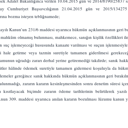
ksek Adalet Bakanlığınca verilen 10.04.2015 gün ve 2014/8190/25837 sa
tay Cumhuriyet Başsavcılığının 21.04.2015 gün ve 2015/134275 s
ına bozma isteyen tebliğnamede;
yılı Kanun’un 231/6 maddesi uyarınca hükmün açıklanmasının geri bıra
an mahkûm olmamış bulunması, mahkemece, sanığın kişilik özellikleri il
n suç işlemeyeceği hususunda kanaate varılması ve suçun işlenmesiy
ki hale getirme veya tazmin suretiyle tamamen giderilmesi gerekec
amunun uğradığı zararı derhal yerine getiremediği takdirde; sanık ha
ksitler hâlinde ödemek suretiyle tamamen gidermesi koşuluyla da hükm
nlemeler gereğince sanık hakkında hükmün açıklanmasının geri bırakılma
lunmadığı, zararın kararın kesinleşmesinden sonra denetim süresi içeri
kısıtlayacak biçimde zararın ödeme tarihlerinin belirtilerek yazılı
nun 309. maddesi uyarınca anılan kararın bozulması lüzumu kanun ya