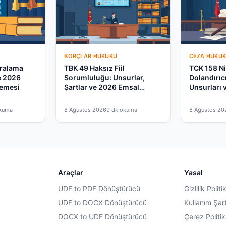
BORÇLAR HUKUKU
CEZA HUKU
aralama
TBK 49 Haksız Fiil
TCK 158 Nit
e 2026
Sorumluluğu: Unsurlar,
Dolandırıc
lemesi
Şartlar ve 2026 Emsal
Unsurları 
Kararlar
Kararlar
okuma
8 Ağustos 2026
9 dk okuma
8 Ağustos 20
Araçlar
Yasal
UDF to PDF Dönüştürücü
Gizlilik Politi
UDF to DOCX Dönüştürücü
Kullanım Şart
DOCX to UDF Dönüştürücü
Çerez Politik