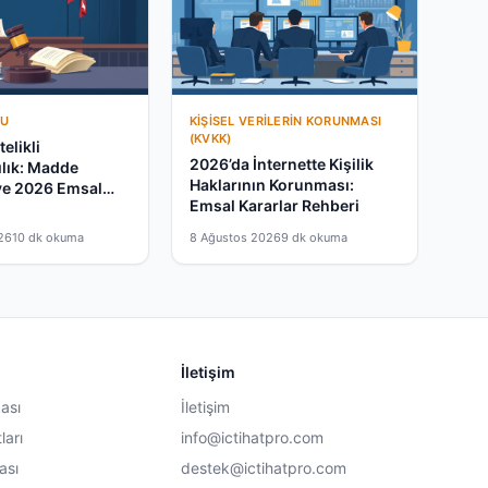
KU
KIŞISEL VERILERIN KORUNMASI
(KVKK)
elikli
2026’da İnternette Kişilik
ılık: Madde
Haklarının Korunması:
ve 2026 Emsal
Emsal Kararlar Rehberi
26
10 dk okuma
8 Ağustos 2026
9 dk okuma
İletişim
kası
İletişim
ları
info@ictihatpro.com
ası
destek@ictihatpro.com