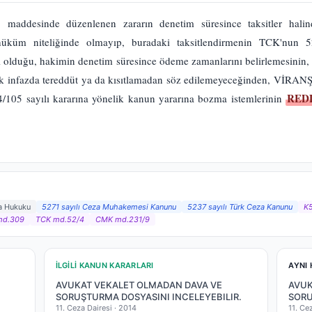
maddesinde düzenlenen zararın denetim süresince taksitler hali
 hüküm niteliğinde olmayıp, buradaki taksitlendirmenin TCK'nun 5
ı olduğu, hakimin denetim süresince ödeme zamanlarını belirlemesinin
arak infazda tereddüt ya da kısıtlamadan söz edilemeyeceğinden, VİR
RED
105 sayılı kararına yönelik kanun yararına bozma istemlerinin
a Hukuku
5271 sayılı Ceza Muhakemesi Kanunu
5237 sayılı Türk Ceza Kanunu
K
md.309
TCK md.52/4
CMK md.231/9
İLGILI KANUN KARARLARI
AYNI 
AVUKAT VEKALET OLMADAN DAVA VE
AVUK
SORUŞTURMA DOSYASINI INCELEYEBILIR.
SORU
11. Ceza Dairesi ·
2014
11. Ce