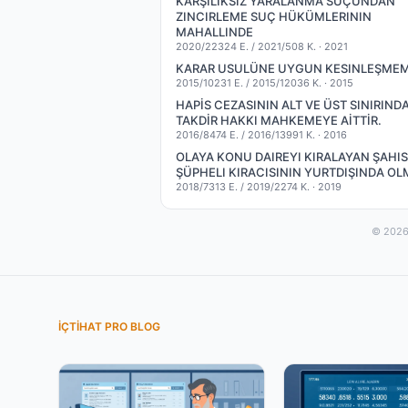
KARŞILIKSIZ YARALANMA SUÇUNDAN
ZINCIRLEME SUÇ HÜKÜMLERININ
MAHALLINDE
2020/22324 E. / 2021/508 K. ·
2021
KARAR USULÜNE UYGUN KESINLEŞMEM
2015/10231 E. / 2015/12036 K. ·
2015
HAPİS CEZASININ ALT VE ÜST SINIRIND
TAKDİR HAKKI MAHKEMEYE AİTTİR.
2016/8474 E. / 2016/13991 K. ·
2016
OLAYA KONU DAIREYI KIRALAYAN ŞAHIS
ŞÜPHELI KIRACISININ YURTDIŞINDA OL
2018/7313 E. / 2019/2274 K. ·
2019
© 2026 
İÇTIHAT PRO BLOG