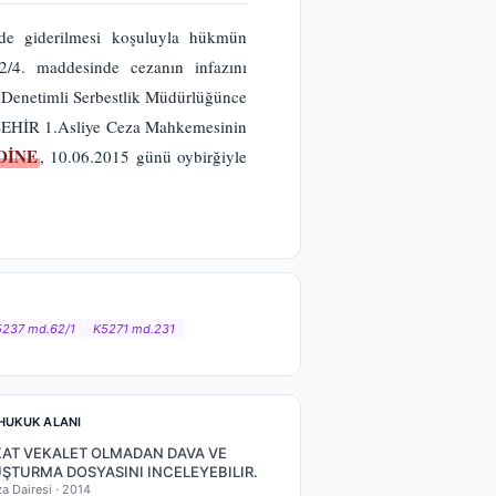
nde giderilmesi koşuluyla hükmün
2/4. maddesinde cezanın infazını
, Denetimli Serbestlik Müdürlüğünce
ANŞEHİR 1.Asliye Ceza Mahkemesinin
DİNE
, 10.06.2015 günü oybirğiyle
5237 md.62/1
K5271 md.231
HUKUK ALANI
AT VEKALET OLMADAN DAVA VE
ŞTURMA DOSYASINI INCELEYEBILIR.
za Dairesi ·
2014