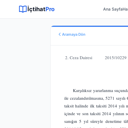
Sitemap XML
Sitemap TXT
Sayfalar
Hukuki Araçlar
Dilekçe
İçtihat
Pro
Ana Sayfa
Ha
Aramaya Dön
Esas No
E.
2015/10229
2. Ceza Dairesi 2015/10229
Karar No
K.
2015/12041
Karar Tarihi
10.06.2015
Karar Sonucu
Karşılıksız yararlanma suçund
REDDİNE
ile cezalandırılmasına, 5271 sayı
Hukuk Alanı
taksit halinde ilk taksiti 2014 yılı
Ceza Hukuku
içinde ve son taksiti 2014 yılını
sanığın 5 yıl süreyle denetime 