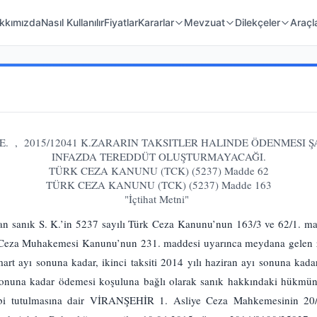
 Örnekleri
Kanunlar
Mahkeme Kararları
kkımızda
Nasıl Kullanılır
Fiyatlar
Kararlar
Mevzuat
Dilekçeler
Araçl
 E. , 2015/12041 K.ZARARIN TAKSITLER HALINDE ÖDENMESI 
INFAZDA TEREDDÜT OLUŞTURMAYACAĞI.
TÜRK CEZA KANUNU (TCK) (5237) Madde 62
TÜRK CEZA KANUNU (TCK) (5237) Madde 163
"İçtihat Metni"
an sanık S. K.’in 5237 sayılı Türk Ceza Kanunu’nun 163/3 ve 62/1. ma
lı Ceza Muhakemesi Kanunu’nun 231. maddesi uyarınca meydana gelen za
 mart ayı sonuna kadar, ikinci taksiti 2014 yılı haziran ayı sonuna kada
n sonuna kadar ödemesi koşuluna bağlı olarak sanık hakkındaki hükmün 
tâbi tutulmasına dair VİRANŞEHİR 1. Asliye Ceza Mahkemesinin 20/0