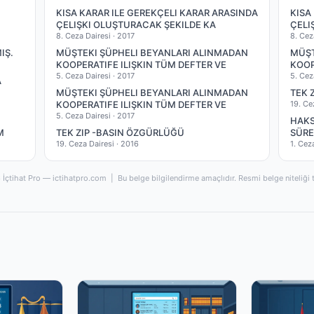
KISA KARAR ILE GEREKÇELI KARAR ARASINDA
KISA
ÇELIŞKI OLUŞTURACAK ŞEKILDE KA
ÇELI
8. Ceza Dairesi ·
2017
8. Cez
IŞ.
MÜŞTEKI ŞÜPHELI BEYANLARI ALINMADAN
MÜŞT
KOOPERATIFE ILIŞKIN TÜM DEFTER VE
KOOP
5. Ceza Dairesi ·
2017
5. Cez
A
MÜŞTEKI ŞÜPHELI BEYANLARI ALINMADAN
TEK 
KOOPERATIFE ILIŞKIN TÜM DEFTER VE
19. Ce
5. Ceza Dairesi ·
2017
HAKS
M
TEK ZIP -BASIN ÖZGÜRLÜĞÜ
SÜRE
19. Ceza Dairesi ·
2016
1. Cez
İçtihat Pro — ictihatpro.com | Bu belge bilgilendirme amaçlıdır. Resmi belge niteliği 