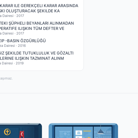
 KARAR ILE GEREKÇELI KARAR ARASINDA
ŞKI OLUŞTURACAK ŞEKILDE KA
a Dairesi ·
2017
EKI ŞÜPHELI BEYANLARI ALINMADAN
ERATIFE ILIŞKIN TÜM DEFTER VE
a Dairesi ·
2017
ZIP -BASIN ÖZGÜRLÜĞÜ
za Dairesi ·
2016
IZ ŞEKILDE TUTUKLULUK VE GÖZALTI
LERINE ILIŞKIN TAZMINAT ALINM
a Dairesi ·
2019
taşımaz.