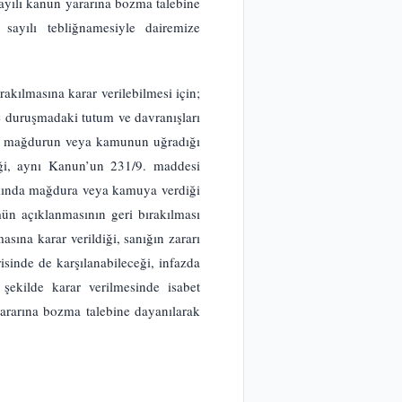
yılı kanun yararına bozma talebine
ayılı tebliğnamesiyle dairemize
kılmasına karar verilebilmesi için;
e duruşmadaki tutum ve davranışları
le mağdurun veya kamunun uğradığı
eği, aynı Kanun’un 231/9. maddesi
kkında mağdura veya kamuya verdiği
ün açıklanmasının geri bırakılması
sına karar verildiği, sanığın zararı
sinde de karşılanabileceği, infazda
 şekilde karar verilmesinde isabet
rarına bozma talebine dayanılarak