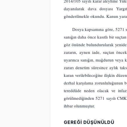
2014/105 sayılı karar aleyhine Yü
dayanılarak dava dosyası Yargı
gönderilmekle okundu. Kanun yarar
Dosya kapsamına göre, 5271 sa
sanığın daha önce kasıtlı bir suçt
göz önünde bulundurularak yenide
zararın, aynen iade, suçtan önce
uyarınca sanığın, mağdurun veya k
zararı denetim süresince aylık ta
karan verilebileceğine ilişkin düze
derhal karşılama zorunluluğunun bu
tereddüde neden olacak ve infazı 
görülmediğinden 5271 sayılı CMK.
ihbar olunmuştur.
GEREĞİ DÜŞÜNÜLDÜ