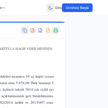
ar
Giriş
Ücretsiz Başla
PDF
ŞARTIYLA HAGB VERILMESININ,
ddeleri uyarınca 10 ay hapis cezası
rar olan 5.676,06 Türk lirasının 5
r, üçüncü taksiti 2014 yılı eylül ayı
açıklanmasının geri bırakılmasına,
2/2014 tarihli ve 2013/497 esas,