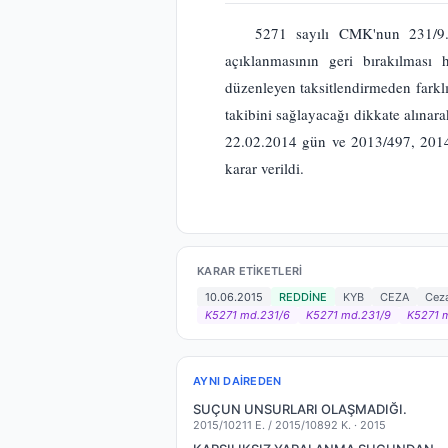
5271 sayılı CMK'nun 231/9. 
açıklanmasının geri bırakılması
düzenleyen taksitlendirmeden farkl
takibini sağlayacağı dikkate alın
22.02.2014 gün ve 2013/497, 2014/
karar verildi.
KARAR ETIKETLERI
10.06.2015
REDDİNE
KYB
CEZA
Cez
K5271 md.231/6
K5271 md.231/9
K5271 
AYNI DAIREDEN
SUÇUN UNSURLARI OLAŞMADIĞI.
2015/10211 E. / 2015/10892 K. ·
2015