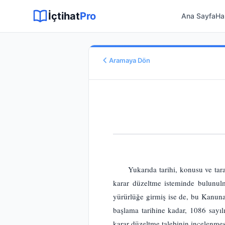
Sitemap XML
Sitemap TXT
Sayfalar
Hukuki Araçlar
Dilekçe
İçtihat
Pro
Ana Sayfa
Ha
Aramaya Dön
Esas No
E.
2014/14612
Karar No
K.
2014/16073
Karar Tarihi
10.07.2014
Karar Sonucu
Yukarıda tarihi, konusu ve tar
REDDİNE
Hukuk Alanı
karar düzeltme isteminde bulunu
Genel Hukuk
yürürlüğe girmiş ise de, bu Kanun
başlama tarihine kadar, 1086 say
karar düzeltme talebinin incelenmes