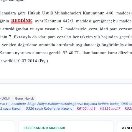
ıklamalara göre Hukuk Usulü Muhakemeleri Kanununun 440. maddesind
REDDİNE
eğinin
, aynı Kanunun 442/3. maddesi gereğince; bu maddede
artırıldığından ve aynı yasanın 7. maddesiyle; ceza, idari para cezas
n 7. fıkrasıyla da idari para cezaları her takvim yılı başından geçerl
lan yeniden değerleme oranında artırılarak uygulanacağı öngörülmüş ol
 Kanunu uyarınca alınması gerekli 52.40 TL. ilam harcının karar düzelt
r verildi.10.07.2014 (Prş.)
HUKUK
Genel Hukuk
denin (1.) bendinde, Bölge Adliye Mahkemelerinin göreve başlama tarihine kadar, 1086 sa
2 sayılı Kanun
5326 sayılı Kabahatler Kanunu
K6100 md.3
K5326 md.17
K52
İLGILI KANUN KARARLARI
AYNI 