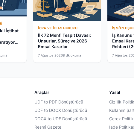
I
İCRA VE İFLAS HUKUKU
İŞ SÖZLEŞM
li İçtihat
İİK 72 Menfi Tespit Davası:
İş Kanunu 
a
Unsurlar, Süreç ve 2026
Emsal Kar
aratıyor
Emsal Kararlar
Rehberi (
kuma
7 Ağustos 2026
8 dk okuma
7 Ağustos 20
Araçlar
Yasal
UDF to PDF Dönüştürücü
Gizlilik Politi
UDF to DOCX Dönüştürücü
Kullanım Şart
DOCX to UDF Dönüştürücü
Çerez Politik
Resmî Gazete
İade Politika