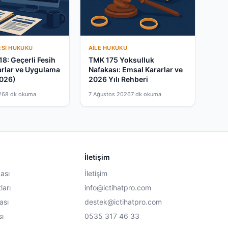
ESI HUKUKU
AILE HUKUKU
18: Geçerli Fesih
TMK 175 Yoksulluk
arlar ve Uygulama
Nafakası: Emsal Kararlar ve
2026)
2026 Yılı Rehberi
26
8 dk okuma
7 Ağustos 2026
7 dk okuma
İletişim
kası
İletişim
ları
info@ictihatpro.com
ası
destek@ictihatpro.com
sı
0535 317 46 33