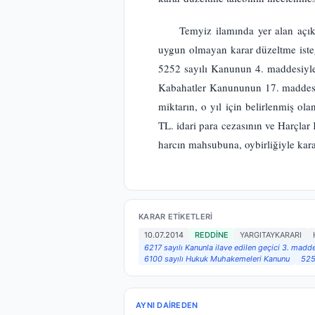
Temyiz ilamında yer alan aç
uygun olmayan karar düzeltme ist
5252 sayılı Kanunun 4. maddesiyle 
Kabahatler Kanununun 17. maddesini
miktarın, o yıl için belirlenmiş o
TL. idari para cezasının ve Harçlar
harcın mahsubuna, oybirliğiyle kara
KARAR ETIKETLERI
10.07.2014
REDDİNE
YARGITAYKARARI
6217 sayılı Kanunla ilave edilen geçici 3. mad
6100 sayılı Hukuk Muhakemeleri Kanunu
525
AYNI DAIREDEN