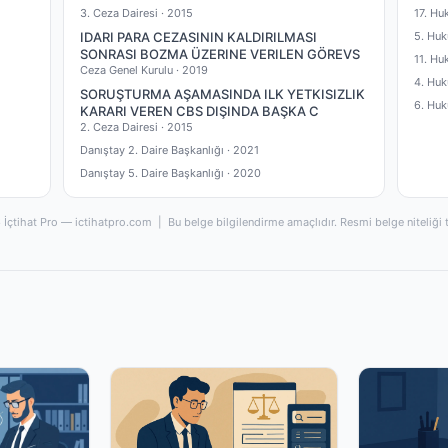
3. Ceza Dairesi ·
2015
17. Hu
IDARI PARA CEZASININ KALDIRILMASI
5. Huk
SONRASI BOZMA ÜZERINE VERILEN GÖREVS
11. Hu
Ceza Genel Kurulu ·
2019
4. Huk
SORUŞTURMA AŞAMASINDA ILK YETKISIZLIK
6. Huk
KARARI VEREN CBS DIŞINDA BAŞKA C
2. Ceza Dairesi ·
2015
Danıştay 2. Daire Başkanlığı ·
2021
Danıştay 5. Daire Başkanlığı ·
2020
İçtihat Pro — ictihatpro.com | Bu belge bilgilendirme amaçlıdır. Resmi belge niteliği 