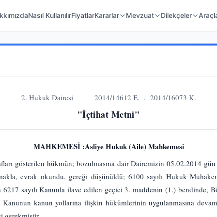
 Örnekleri
Kanunlar
Mahkeme Kararları
kkımızda
Nasıl Kullanılır
Fiyatlar
Kararlar
Mevzuat
Dilekçeler
Araçl
2. Hukuk Dairesi 2014/14612 E. , 2014/16073 K.
"İçtihat Metni"
MAHKEMESİ :Asliye Hukuk (Aile) Mahkemesi
afları gösterilen hükmün; bozulmasına dair Dairemizin 05.02.2014 gün v
lmakla, evrak okundu, gereği düşünüldü; 6100 sayılı Hukuk Muhakem
a 6217 sayılı Kanunla ilave edilen geçici 3. maddenin (1.) bendinde, 
ılı Kanunun kanun yollarına ilişkin hükümlerinin uygulanmasına deva
i gerekmiştir.