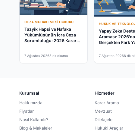
CEZA MUHAKEMESI HUKUKU
HUKUK VE TEKNOLOJ
Tazyik Hapsi ve Nafaka
Yapay Zeka Destek
Yükümlüsünün İcra Ceza
Araması: 2026'd
Sorumluluğu: 2026 Karar
Gerçekten Fark Y
Rehberi
mu?
7 Ağustos 2026
8 dk okuma
7 Ağustos 2026
8 dk o
Kurumsal
Hizmetler
Hakkımızda
Karar Arama
Fiyatlar
Mevzuat
Nasıl Kullanılır?
Dilekçeler
Blog & Makaleler
Hukuki Araçlar