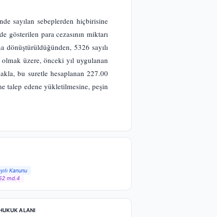
e sayılan sebeplerden hiçbirisine
 gösterilen para cezasının miktarı
ına dönüştürüldüğünden, 5326 sayılı
i olmak üzere, önceki yıl uygulanan
makla, bu suretle hesaplanan 227.00
me talep edene yükletilmesine, peşin
yılı Kanunu
52 md.4
HUKUK ALANI