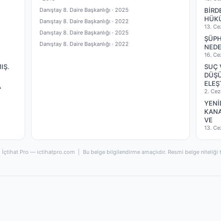
Danıştay 8. Daire Başkanlığı ·
2025
BİRD
HÜKÜ
Danıştay 8. Daire Başkanlığı ·
2022
13. Ce
Danıştay 8. Daire Başkanlığı ·
2025
ŞÜPH
Danıştay 8. Daire Başkanlığı ·
2022
NEDE
16. Ce
IŞ.
SUÇ 
DÜŞÜ
ELEŞ
A
2. Cez
YENİ
KANA
VE
13. Ce
İçtihat Pro — ictihatpro.com | Bu belge bilgilendirme amaçlıdır. Resmi belge niteliği 