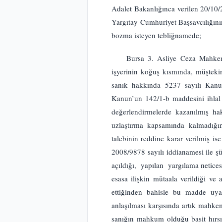
Adalet Bakanlığınca verilen 20/10
Yargıtay Cumhuriyet Başsavcılığın
bozma isteyen tebliğnamede;
Bursa 3. Asliye Ceza Mahkeme
işyerinin koğuş kısmında, müştekin
sanık hakkında 5237 sayılı Kanun
Kanun’un 142/1-b maddesini ihlal 
değerlendirmelerde kazanılmış ha
uzlaştırma kapsamında kalmadığ
talebinin reddine karar verilmiş i
2008/9878 sayılı iddianamesi ile 
açıldığı, yapılan yargılama netic
esasa ilişkin mütaala verildiği v
ettiğinden bahisle bu madde uya
anlaşılması karşısında artık mahk
sanığın mahkum olduğu basit hırsı