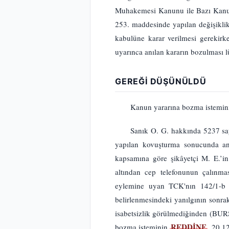
Muhakemesi Kanunu ile Bazı Kanun
253. maddesinde yapılan değişiklik 
kabulüne karar verilmesi gerekirk
uyarınca anılan kararın bozulması 
GEREĞİ DÜŞÜNÜLDÜ
Kanun yararına bozma istemini
Sanık O. G. hakkında 5237 sa
yapılan kovuşturma sonucunda anı
kapsamına göre şikâyetçi M. E.’i
altından cep telefonunun çalınmas
eylemine uyan TCK'nın 142/1-b m
belirlenmesindeki yanılgının sonra
isabetsizlik görülmediğinden (BUR
REDDİNE
bozma isteminin
, 20.1