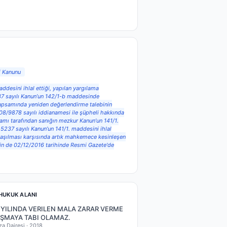
i Kanunu
ddesini ihlal ettiği, yapılan yargılama
37 sayılı Kanun’un 142/1-b maddesinde
kapsamında yeniden değerlendirme talebinin
8/9878 sayılı iddianamesi ile şüpheli hakkında
kamı tarafından sanığın mezkur Kanun’un 141/1.
5237 sayılı Kanun’un 141/1. maddesini ihlal
laşılması karşısında artık mahkemece kesinleşen
nin de 02/12/2016 tarihinde Resmi Gazete'de
HUKUK ALANI
 YILINDA VERILEN MALA ZARAR VERME
ŞMAYA TABI OLAMAZ.
za Dairesi ·
2018