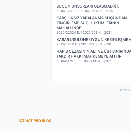
SUÇUN UNSURLARI OLAŞMADIĞI.
2015/10211 E. / 2015/10892 K. ·
2015
KARŞILIKSIZ YARALANMA SUÇUNDAN
ZINCIRLEME SUÇ HÜKÜMLERININ
MAHALLINDE
2020/22324 E. / 2021/508 K. ·
2021
KARAR USULÜNE UYGUN KESINLEŞMEM
2015/10231 E. / 2015/12036 K. ·
2015
HAPİS CEZASININ ALT VE ÜST SINIRIND
TAKDİR HAKKI MAHKEMEYE AİTTİR.
2016/8474 E. / 2016/13991 K. ·
2016
© 2026 
İÇTIHAT PRO BLOG