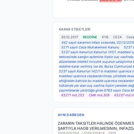
KARAR ETIKETLERI
20.12.2017
REDDİNE
KYB
CEZA
Ceza
442 sayılı kararının infazı sırasında, 02/12/2
5271 sayılı Ceza Muhakemesi Kanunu
5237 s
5237 sayılı Kanun’un Kanun’un 141/1. maddesi uy
neticesinde sanığın eylemine ilişkin suç vasfın
düzenlenen nitelikli hırsızlık suçunun uzlaştı
reddine karar verilmiş ise de, Bursa Cumhuriyet
5237 sayılı Kanun’un 142/1-b maddesi uyarınca ce
maddesi uyarınca cezalandırılması yönünde esasa 
ettiğinden bahisle bu madde uyarınca cezalandır
hükümde yer alan suç vasfına ilişkin yeniden d
yayımlanarak yürürlüğe giren 6763 sayılı Ceza
K5271 md.253
CMK md.309
K5237 md.14
AYNI DAIREDEN
ZARARIN TAKSITLER HALINDE ÖDENMES
ŞARTIYLA HAGB VERILMESININ, INFAZD
2015/10229 E. / 2015/12041 K. ·
2015