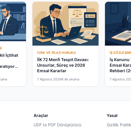
I
İCRA VE İFLAS HUKUKU
İŞ SÖZLEŞM
li İçtihat
İİK 72 Menfi Tespit Davası:
İş Kanunu 
a
Unsurlar, Süreç ve 2026
Emsal Kar
aratıyor
Emsal Kararlar
Rehberi (
kuma
7 Ağustos 2026
8 dk okuma
7 Ağustos 20
Araçlar
Yasal
UDF to PDF Dönüştürücü
Gizlilik Politi