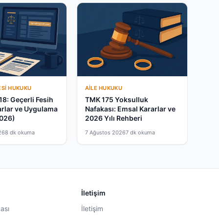
ESI HUKUKU
AILE HUKUKU
18: Geçerli Fesih
TMK 175 Yoksulluk
arlar ve Uygulama
Nafakası: Emsal Kararlar ve
2026)
2026 Yılı Rehberi
26
8 dk okuma
7 Ağustos 2026
7 dk okuma
İletişim
kası
İletişim