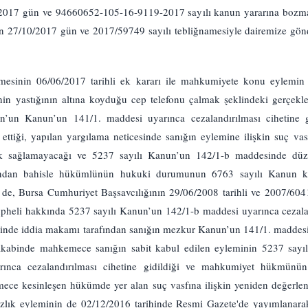
/2017 gün ve 94660652-105-16-9119-2017 sayılı kanun yararına bozma
ın 27/10/2017 gün ve 2017/59749 sayılı tebliğnamesiyle dairemize gö
sinin 06/06/2017 tarihli ek kararı ile mahkumiyete konu eylemin s
in yastığının altına koyduğu cep telefonu çalmak şeklindeki gerçekle
’un Kanun’un 141/1. maddesi uyarınca cezalandırılması cihetine g
ettiği, yapılan yargılama neticesinde sanığın eylemine ilişkin suç va
k sağlamayacağı ve 5237 sayılı Kanun’un 142/1-b maddesinde düzen
ından bahisle hükümlünün hukuki durumunun 6763 sayılı Kanun k
se de, Bursa Cumhuriyet Başsavcılığının 29/06/2008 tarihli ve 2007/6
şüpheli hakkında 5237 sayılı Kanun’un 142/1-b maddesi uyarınca cezal
esinde iddia makamı tarafından sanığın mezkur Kanun’un 141/1. maddesi
e akabinde mahkemece sanığın sabit kabul edilen eyleminin 5237 sayı
rınca cezalandırılması cihetine gidildiği ve mahkumiyet hükmünün 
emece kesinleşen hükümde yer alan suç vasfına ilişkin yeniden değerl
zlık eyleminin de 02/12/2016 tarihinde Resmi Gazete'de yayımlanara