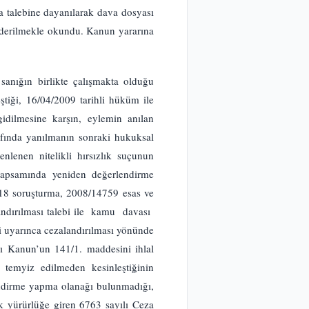
 talebine dayanılarak dava dosyası
nderilmekle okundu. Kanun yararına
anığın birlikte çalışmakta olduğu
ştiği, 16/04/2009 tarihli hüküm ile
idilmesine karşın, eylemin anılan
sfında yanılmanın sonraki hukuksal
lenen nitelikli hırsızlık suçunun
apsamında yeniden değerlendirme
0418 soruşturma, 2008/14759 esas ve
andırılması talebi ile kamu davası
 uyarınca cezalandırılması yönünde
lı Kanun’un 141/1. maddesini ihlal
temyiz edilmeden kesinleştiğinin
endirme yapma olanağı bulunmadığı,
k yürürlüğe giren 6763 sayılı Ceza