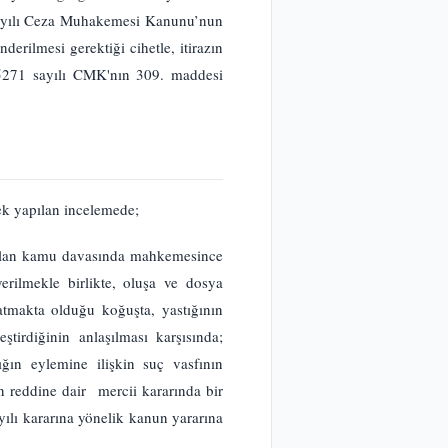
sayılı Ceza Muhakemesi Kanunu’nun
erilmesi gerektiği cihetle, itirazın
n 5271 sayılı CMK'nın 309. maddesi
ek yapılan incelemede;
açılan kamu davasında mahkemesince
rilmekle birlikte, oluşa ve dosya
tmakta olduğu koğuşta, yastığının
tirdiğinin anlaşılması karşısında;
ın eylemine ilişkin suç vasfının
n reddine dair mercii kararında bir
lı kararına yönelik kanun yararına