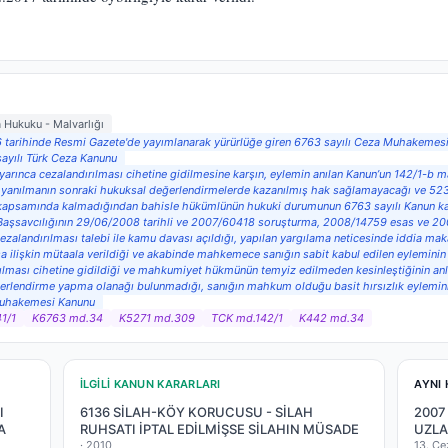
 Hukuku - Malvarlığı
016 tarihinde Resmi Gazete'de yayımlanarak yürürlüğe giren 6763 sayılı Ceza Muhakemes
ayılı Türk Ceza Kanunu
arınca cezalandırılması cihetine gidilmesine karşın, eylemin anılan Kanun’un 142/1-b ma
da yanılmanın sonraki hukuksal değerlendirmelerde kazanılmış hak sağlamayacağı ve 52
rma kapsamında kalmadığından bahisle hükümlünün hukuki durumunun 6763 sayılı Kanun 
 Başsavcılığının 29/06/2008 tarihli ve 2007/60418 soruşturma, 2008/14759 esas ve 200
zalandırılması talebi ile kamu davası açıldığı, yapılan yargılama neticesinde iddia ma
ilişkin mütaala verildiği ve akabinde mahkemece sanığın sabit kabul edilen eyleminin 
ılması cihetine gidildiği ve mahkumiyet hükmünün temyiz edilmeden kesinleştiğinin an
eğerlendirme yapma olanağı bulunmadığı, sanığın mahkum olduğu basit hırsızlık eylemi
 Muhakemesi Kanunu
1/1
K6763 md.34
K5271 md.309
TCK md.142/1
K442 md.34
İLGILI KANUN KARARLARI
AYNI 
I
6136 SİLAH-KÖY KORUCUSU - SİLAH
2007
A
RUHSATI İPTAL EDİLMİŞSE SİLAHIN MÜSADE
UZLA
·
2010
13. Ce