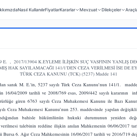
 Örnekleri
Kanunlar
Mahkeme Kararları
kkımızda
Nasıl Kullanılır
Fiyatlar
Kararlar
Mevzuat
Dilekçeler
Araçl
9 E. , 2017/13904 K.EYLEME İLİŞKİN SUÇ VASFININ YANLIŞ 
Ş HAK SAYILAMACAĞI 141/1'DEN CEZA VERİLMESİ İSE DE EY
TÜRK CEZA KANUNU (TCK) (5237) Madde 141
ndan sanık M. E.'in, 5237 sayılı Türk Ceza Kanunu’nun 141/1. maddes
 16/04/2009 tarihli ve 2008/769 esas, 2009/442 sayılı kararının infa
rürlüğe giren 6763 sayılı Ceza Muhakemesi Kanunu ile Bazı Kanunl
yılı Ceza Muhakemesi Kanunu’nun 253. maddesinde yapılan değişiklik
ndığından bahisle hükümlünün hukuki durumunun yeniden değerl
verilmesi talebinin reddine ilişkin anılan Mahkemenin 06/06/2017 tarih
rcii Bursa 6. Ağır Ceza Mahkemesinin 16/06/2017 tarihli ve 2016/719 değ