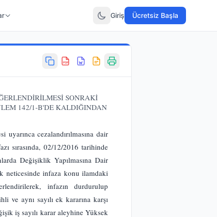
ar
Giriş
Ücretsiz Başla
PDF
DEĞERLENDİRİLMESİ SONRAKİ
LEM 142/1-B'DE KALDIĞINDAN
i uyarınca cezalandırılmasına dair
zı sırasında, 02/12/2016 tarihinde
arda Değişiklik Yapılmasına Dair
 neticesinde infaza konu ilamdaki
endirilerek, infazın durdurulup
li ve aynı sayılı ek kararına karşı
işik iş sayılı karar aleyhine Yüksek