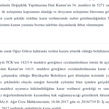
larda Değişiklik Yapılmasına Dair Kanun’un 34. maddesi ile 5271 
ile uzlaştırma kapsamına alındığı ve dosyanın uzlaştırma bürosuna gönd
en yazılı şekilde reddine karar verilmesinde isabet görülmediğinde
lüzumu kanun yararına bozma talebine dayanılarak ihbar olunmuştur.
n sanık Oğuz Göksu hakkında verilen karara yönelik olduğu belirlener
yılı TCK’nın 142/1-b maddesi gereğince cezalandırılması istemi ile 
lan Kanun’un 141/1. maddesi gereğince cezalandırılmasına karar ve
n çalışmakta olduğu Büyükşehir Belediyesi geri dönüşüm tesisinde ya
ı şeklindeki olayda sanığın hırsızlık eylemini bina içinden gerçekleş
addesi uyarınca hükümlülüğüne karar verilmesi gerektiği ve sanığ
ki değerlendirmelerde kazanılmış hak sağlamayacağı gözetilerek itirazı
SA) 6. Ağır Ceza Mahkemesinin, 16.06.2017 gün ve 2016/719 D. İş sayı
2.2017 tarihinde oybirliğiyle karar verildi.