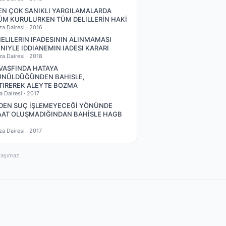
EN ÇOK SANIKLI YARGILAMALARDA
M KURULURKEN TÜM DELİLLERİN HAKİ
za Dairesi ·
2016
ELILERIN IFADESININ ALINMAMASI
NIYLE IDDIANEMIN IADESI KARARI
za Dairesi ·
2018
VASFINDA HATAYA
NÜLDÜĞÜNDEN BAHISLE,
TIREREK ALEYTE BOZMA
a Dairesi ·
2017
DEN SUÇ İŞLEMEYECEĞİ YÖNÜNDE
AT OLUŞMADIĞINDAN BAHİSLE HAGB
za Dairesi ·
2017
taşımaz.