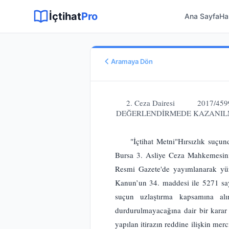
Sitemap XML
Sitemap TXT
Sayfalar
Hukuki Araçlar
Dilekçe
İçtihat
Pro
Ana Sayfa
Ha
Aramaya Dön
Esas No
E.
2017/4599
2. Ceza Dairesi 2017/459
Karar No
DEĞERLENDİRMEDE KAZANILMI
K.
2017/13904
Karar Tarihi
"İçtihat Metni"Hırsızlık suçu
20.12.2017
Bursa 3. Asliye Ceza Mahkemesinin
Karar Sonucu
Resmi Gazete'de yayımlanarak yü
REDDİNE
Kanun’un 34. maddesi ile 5271 sa
Hukuk Alanı
suçun uzlaştırma kapsamına alı
Ceza Hukuku - Malvarlığı
durdurulmayacağına dair bir karar 
yapılan itirazın reddine ilişkin me