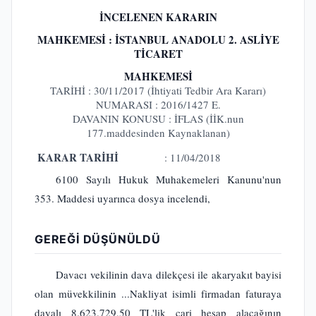
İNCELENEN KARARIN
MAHKEMESİ : İSTANBUL ANADOLU 2. ASLİYE
TİCARET
MAHKEMESİ
TARİHİ : 30/11/2017 (İhtiyati Tedbir Ara Kararı)
NUMARASI : 2016/1427 E.
DAVANIN KONUSU : İFLAS (İİK.nun
177.maddesinden Kaynaklanan)
KARAR TARİHİ
: 11/04/2018
6100 Sayılı Hukuk Muhakemeleri Kanunu'nun
353. Maddesi uyarınca dosya incelendi,
GEREĞİ DÜŞÜNÜLDÜ
Davacı vekilinin dava dilekçesi ile akaryakıt bayisi
olan müvekkilinin ...Nakliyat isimli firmadan faturaya
dayalı 8.623.729,50 TL'lik cari hesap alacağının