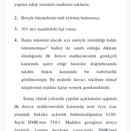
yapılan takip sırasında mallarını saklarsa;
2.
Borçlu ödemelerini tatil eylemiş bulunursa;
3.
301 inci maddedeki hal varsa;
4.
İlama müstenit alacak icra emriyle istenildiği halde
ödenmemişse" halleri ile sınırlı olduğu dikkate
alındığında ilk derece mahkemesinin gerekçeli
kararında işaret ettiği hususlar doğrultusunda
takdire ilişkin kararında bir isabetsizlik
görülmemiştir. Bu nedenle davacı vekilinin istinaf
taleplerinin reddine karar vermek gerekmektedir.
Sonuç olarak yukarıda yapılan açıklamalar ışığında
ilk derece mahkemesinin kararında usul veya esas
yönünde hukuka aykırılık bulunmadığından 6100.
Sayılı HMK'nun 354/1. Maddesi gereğince dosya
üzerinde yapılan inceleme sonucunda, HMK'nun