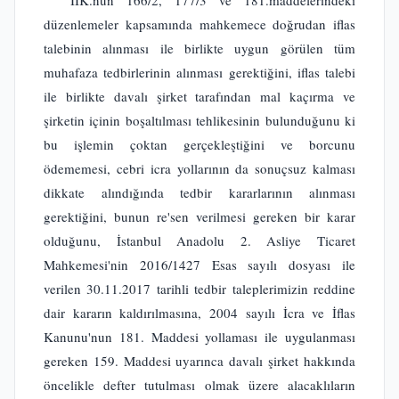
İİK.nun 166/2, 177/3 ve 181.maddelerindeki
düzenlemeler kapsamında mahkemece doğrudan iflas
talebinin alınması ile birlikte uygun görülen tüm
muhafaza tedbirlerinin alınması gerektiğini, iflas talebi
ile birlikte davalı şirket tarafından mal kaçırma ve
şirketin içinin boşaltılması tehlikesinin bulunduğunu ki
bu işlemin çoktan gerçekleştiğini ve borcunu
ödememesi, cebri icra yollarının da sonuçsuz kalması
dikkate alındığında tedbir kararlarının alınması
gerektiğini, bunun re'sen verilmesi gereken bir karar
olduğunu, İstanbul Anadolu 2. Asliye Ticaret
Mahkemesi'nin 2016/1427 Esas sayılı dosyası ile
verilen 30.11.2017 tarihli tedbir taleplerimizin reddine
dair kararın kaldırılmasına, 2004 sayılı İcra ve İflas
Kanunu'nun 181. Maddesi yollaması ile uygulanması
gereken 159. Maddesi uyarınca davalı şirket hakkında
öncelikle defter tutulması olmak üzere alacaklıların