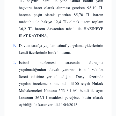
TL başvuru harcı ile yine istinaf kanun yolu
başvuru harcı olarak alınması gereken 98,10 TL
harçtan peşin olarak yatırılan 85,70 TL harcın
mahsubu ile bakiye 12,4 TL olmak üzere toplam
36,2 TL harcın davacıdan tahsili ile HAZİNEYE
İRAT KAYDINA,
3.
Davacı tarafça yapılan istinaf yargılama giderlerinin
kendi üzerlerinde bırakılmasına,
4.
İstinaf incelemesi sırasında duruşma
yapılmadığından davalı yararına istinaf vekalet
ücreti taktirine yer olmadığına, Dosya üzerinde
yapılan inceleme sonucunda, 6100 sayılı Hukuk
Muhakemeleri Kanunu 353 / 1-b/1 bendi ile aynı
kanunun 362/1-f maddesi gereğince kesin olarak
oybirliği ile karar verildi.11/04/2018