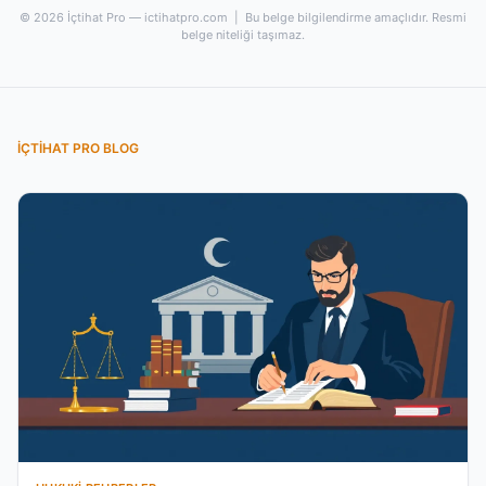
© 2026 İçtihat Pro — ictihatpro.com | Bu belge bilgilendirme amaçlıdır. Resmi
belge niteliği taşımaz.
İÇTIHAT PRO BLOG