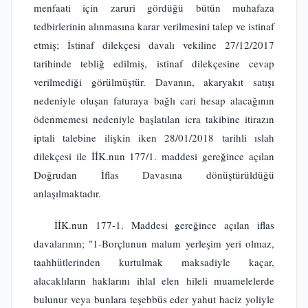
menfaati için zaruri gördüğü bütün muhafaza
tedbirlerinin alınmasına karar verilmesini talep ve istinaf
etmiş; İstinaf dilekçesi davalı vekiline 27/12/2017
tarihinde tebliğ edilmiş, istinaf dilekçesine cevap
verilmediği görülmüştür. Davanın, akaryakıt satışı
nedeniyle oluşan faturaya bağlı cari hesap alacağının
ödenmemesi nedeniyle başlatılan icra takibine itirazın
iptali talebine ilişkin iken 28/01/2018 tarihli ıslah
dilekçesi ile İİK.nun 177/1. maddesi gereğince açılan
Doğrudan İflas Davasına dönüştürüldüğü
anlaşılmaktadır.
İİK.nun 177-1. Maddesi gereğince açılan iflas
davalarının; "1-Borçlunun malum yerleşim yeri olmaz,
taahhütlerinden kurtulmak maksadiyle kaçar,
alacaklıların haklarını ihlal elen hileli muamelelerde
bulunur veya bunlara teşebbüs eder yahut haciz yoliyle