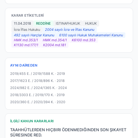
KARAR ETIKETLERI
11.04.2018
REDDİNE
ISTINAFHUKUK
HUKUK
İcra İflas Hukuku
2004 sayılı İcra ve İflas Kanunu
492 sayılı Harçlar Kanunu
6100 sayılı Hukuk Muhakemeleri Kanunu
HMK md.353/1
HMK md.354/1
K6100 md.353
K1130 md.177/1
K2004 md.181
AYNI DAIREDEN
2019/455 E. / 2019/1588 K. ·
2019
2017/1623 E. / 2018/896 K. ·
2018
2024/982 E. / 2024/1365 K. ·
2024
2018/3303 E. / 2019/170 K. ·
2019
2020/360 E. / 2020/394 K. ·
2020
İLGILI KANUN KARARLARI
TAAHHÜTLERDEN HIÇBIRI ÖDENMEDIĞINDEN SON ŞIKAYET
SÜRESINDE RED.