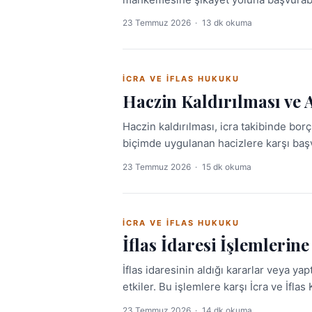
hakları yeniden doğar.
23 Temmuz 2026
·
13 dk okuma
İCRA VE İFLAS HUKUKU
Haczin Kaldırılması ve 
Haczin kaldırılması, icra takibinde bor
biçimde uygulanan hacizlere karşı baş
çerçevesinde farklı güvenceler işlet
23 Temmuz 2026
·
15 dk okuma
etkilemektedir.
İCRA VE İFLAS HUKUKU
İflas İdaresi İşlemlerin
İflas idaresinin aldığı kararlar veya yapt
etkiler. Bu işlemlere karşı İcra ve İfl
23 Temmuz 2026
·
14 dk okuma