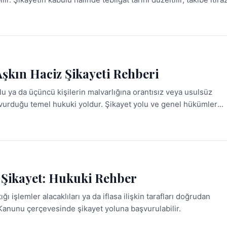
Aşkın Haciz Şikayeti Rehberi
çlu ya da üçüncü kişilerin malvarlığına orantısız veya usulsüz
vurduğu temel hukuki yoldur. Şikayet yolu ve genel hükümler
ilmekte; doğru süre ve mahkeme seçimi sonucu doğrudan
e Şikayet: Hukuki Rehber
ığı işlemler alacaklıları ya da iflasa ilişkin tarafları doğrudan
as Kanunu çerçevesinde şikayet yoluna başvurulabilir.