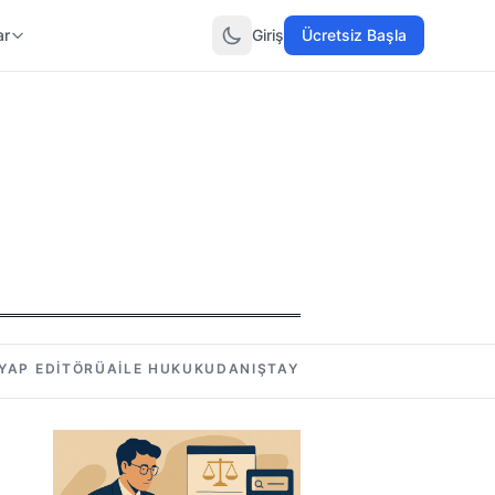
ar
Giriş
Ücretsiz Başla
YAP EDITÖRÜ
AILE HUKUKU
DANIŞTAY KARARLARI
İDARE HUK