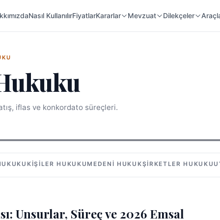
 Örnekleri
Kanunlar
Mahkeme Kararları
kkımızda
Nasıl Kullanılır
Fiyatlar
Kararlar
Mevzuat
Dilekçeler
Araçl
UKU
s Hukuku
satış, iflas ve konkordato süreçleri.
 HUKUKU
KIŞILER HUKUKU
MEDENI HUKUK
ŞIRKETLER HUKUKU
U
ası: Unsurlar, Süreç ve 2026 Emsal