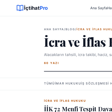
Sitemap XML
Sitemap TXT
Sayfalar
Hukuki Araçlar
Dilekçe
İçtihat
Pro
Ana Sayfa
Ha
ANA SAYFA
/
BLOG
/
İCRA VE İFLAS HUK
İcra ve İfla
Alacakların tahsili, icra takibi, haciz, 
60 YAZI
TÜMÜ
İMAR HUKUKU
İŞ SÖZLEŞMESI
İCRA VE İFLAS HUKUKU
İİK 72 Menfi Tespit Dav