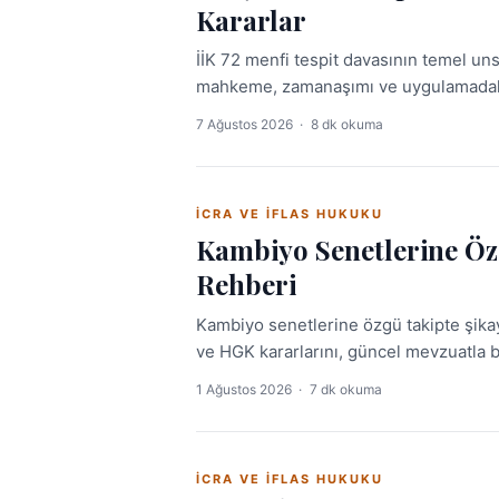
Kararlar
İİK 72 menfi tespit davasının temel uns
mahkeme, zamanaşımı ve uygulamadaki 
7 Ağustos 2026
·
8 dk okuma
İCRA VE İFLAS HUKUKU
Kambiyo Senetlerine Öz
Rehberi
Kambiyo senetlerine özgü takipte şikay
ve HGK kararlarını, güncel mevzuatla bi
avantajlarıyla zamandan kazanın.
1 Ağustos 2026
·
7 dk okuma
İCRA VE İFLAS HUKUKU