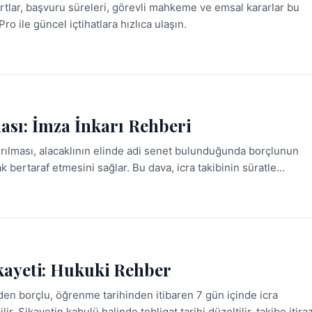
artlar, başvuru süreleri, görevli mahkeme ve emsal kararlar bu
ro ile güncel içtihatlara hızlıca ulaşın.
ması: İmza İnkarı Rehberi
ldırılması, alacaklının elinde adi senet bulunduğunda borçlunun
k bertaraf etmesini sağlar. Bu dava, icra takibinin süratle
r.
kayeti: Hukuki Rehber
eden borçlu, öğrenme tarihinden itibaren 7 gün içinde icra
 Şikayetin kabulü halinde tebligat tarihi düzeltilir, takibe itira