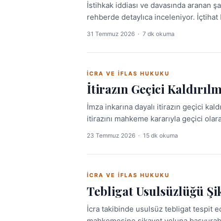
İstihkak iddiası ve davasında aranan ş
rehberde detaylıca inceleniyor. İçtihat P
31 Temmuz 2026
·
7 dk okuma
İCRA VE İFLAS HUKUKU
İtirazın Geçici Kaldırıl
İmza inkarına dayalı itirazın geçici ka
itirazını mahkeme kararıyla geçici olara
sonuçlanması açısından kritik bir araçtı
23 Temmuz 2026
·
15 dk okuma
İCRA VE İFLAS HUKUKU
Tebligat Usulsüzlüğü Şi
İcra takibinde usulsüz tebligat tespit 
mahkemesine şikayet yoluna başvurabilir.