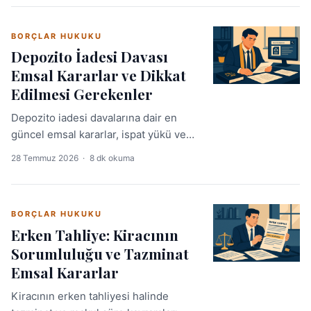
uygulama noktaları bu rehberde.
BORÇLAR HUKUKU
Depozito İadesi Davası
Emsal Kararlar ve Dikkat
Edilmesi Gerekenler
Depozito iadesi davalarına dair en
güncel emsal kararlar, ispat yükü ve
uygulamadaki kritik noktalar bu
28 Temmuz 2026
·
8 dk okuma
rehberde. Avukatlar için
derinlemesine analiz.
BORÇLAR HUKUKU
Erken Tahliye: Kiracının
Sorumluluğu ve Tazminat
Emsal Kararlar
Kiracının erken tahliyesi halinde