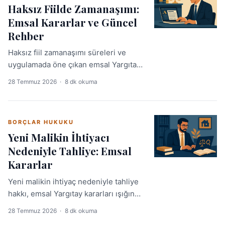
Haksız Fiilde Zamanaşımı:
Emsal Kararlar ve Güncel
Rehber
Haksız fiil zamanaşımı süreleri ve
uygulamada öne çıkan emsal Yargıtay
kararları, güncel mevzuat ışığında
28 Temmuz 2026
·
8 dk okuma
detaylı analizle bu rehberde.
Aradığınız içtihatlara hızlı ulaşmak için
profesyonel çözüm önerileriyle
BORÇLAR HUKUKU
birlikte.
Yeni Malikin İhtiyacı
Nedeniyle Tahliye: Emsal
Kararlar
Yeni malikin ihtiyaç nedeniyle tahliye
hakkı, emsal Yargıtay kararları ışığında
detaylı şekilde inceleniyor. İçtihat Pro
28 Temmuz 2026
·
8 dk okuma
ile güncel içtihatlara erişim ve kritik