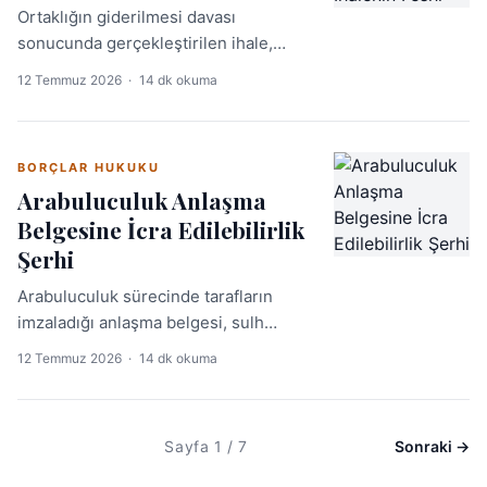
Ortaklığın giderilmesi davası
sonucunda gerçekleştirilen ihale,
usulsüzlük veya değer tespiti hatası
12 Temmuz 2026
·
14 dk okuma
gibi sebeplerle feshedilebilir. Bu
makale, ihalenin feshi davası açma
şartlarını, süreçlerini ve Yargıtay'ın
BORÇLAR HUKUKU
güncel içtihadını ele almaktadır.
Arabuluculuk Anlaşma
Belgesine İcra Edilebilirlik
Şerhi
Arabuluculuk sürecinde tarafların
imzaladığı anlaşma belgesi, sulh
hukuk mahkemesinden icra
12 Temmuz 2026
·
14 dk okuma
edilebilirlik şerhi alındığında ilam
niteliğinde hâle gelir ve doğrudan
icraya konulabilir. Bu rehber, şerh
Sayfa 1 / 7
Sonraki →
başvurusunun şartlarını, görevli
mahkemeyi ve süreci Yargıtay