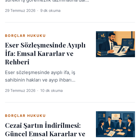
emsal Yargıtay kararlarını, hesaplama
29 Temmuz 2026
·
9 dk okuma
esaslarını ve uygulamada sık yapılan
hataları derinlemesine ele alıyoruz.
BORÇLAR HUKUKU
Eser Sözleşmesinde Ayıplı
İfa: Emsal Kararlar ve
Rehberi
Eser sözleşmesinde ayıplı ifa, iş
sahibinin hakları ve ayıp ihbarı
süreçleri, yılında da mesleki pratikte
29 Temmuz 2026
·
10 dk okuma
önemini koruyor. Güncel emsal
kararlarla konuya hakim olun.
BORÇLAR HUKUKU
Cezai Şartın İndirilmesi:
Güncel Emsal Kararlar ve