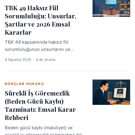
TBK 49 Haksız Fiil
Sorumluluğu: Unsurlar,
Şartlar ve 2026 Emsal
Kararlar
TBK 49 kapsamında haksız fiil
sorumluluğunun unsurlarını ve
uygulamadaki güncel emsal kararları
8 Ağustos 2026
·
9 dk okuma
derinlemesine inceleyin. Avukatlar
için pratik ve güncel bir referans.
BORÇLAR HUKUKU
Sürekli İş Göremezlik
(Beden Gücü Kaybı)
Tazminatı: Emsal Karar
Rehberi
Beden gücü kaybı (maluliyet) ve
sürekli iş göremezlik tazminatına dair