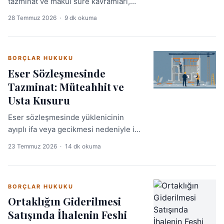
tazminat ve makul süre kavramları,
Yargıtay kararları ile şekillenmektedir.
28 Temmuz 2026
·
9 dk okuma
Bu rehberde, emsal kararlar ışığında
erken tahliye davalarının püf
noktalarını bulabilirsiniz.
BORÇLAR HUKUKU
Eser Sözleşmesinde
Tazminat: Müteahhit ve
Usta Kusuru
Eser sözleşmesinde yüklenicinin
ayıplı ifa veya gecikmesi nedeniyle iş
sahibinin uğradığı zararlar tazminat
23 Temmuz 2026
·
14 dk okuma
davası yoluyla giderilebilir. Bu makale
avukatların dosyalarını yönetirken
ihtiyaç duyduğu hukuki çerçeveyi ve
BORÇLAR HUKUKU
pratik bilgileri sunmaktadır.
Ortaklığın Giderilmesi
Satışında İhalenin Feshi