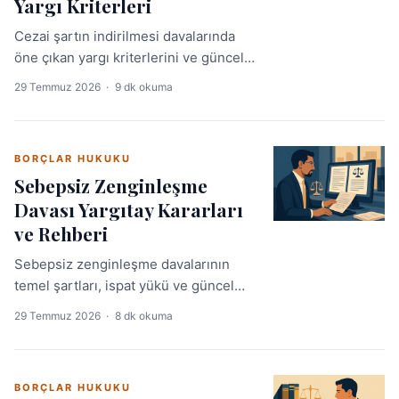
Yargı Kriterleri
Cezai şartın indirilmesi davalarında
öne çıkan yargı kriterlerini ve güncel
emsal kararları bu rehberde
29 Temmuz 2026
·
9 dk okuma
bulabilirsiniz. Avukatlar için karar
özleri ve pratik uygulama noktalarıyla
desteklenmiştir.
BORÇLAR HUKUKU
Sebepsiz Zenginleşme
Davası Yargıtay Kararları
ve Rehberi
Sebepsiz zenginleşme davalarının
temel şartları, ispat yükü ve güncel
Yargıtay kararları bu rehberde. Somut
29 Temmuz 2026
·
8 dk okuma
kararlarla desteklenen kapsamlı
analizle içtihat arayışınıza hız
kazandırın.
BORÇLAR HUKUKU