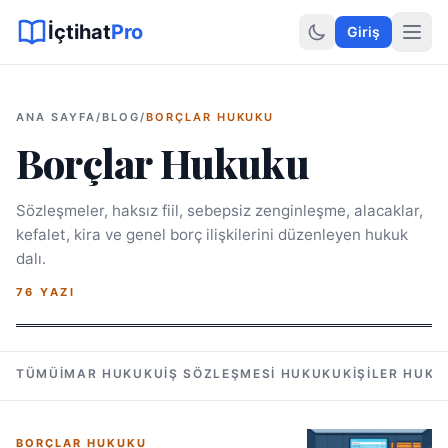
Sitemap XML
Sitemap TXT
Sayfalar
Hukuki Araçlar
Dilekçe
İçtihat
Pro
Giriş
ANA SAYFA
/
BLOG
/
BORÇLAR HUKUKU
Borçlar Hukuku
Sözleşmeler, haksız fiil, sebepsiz zenginleşme, alacaklar,
kefalet, kira ve genel borç ilişkilerini düzenleyen hukuk
dalı.
76 YAZI
TÜMÜ
İMAR HUKUKU
İŞ SÖZLEŞMESI HUKUKU
KIŞILER HUKU
BORÇLAR HUKUKU