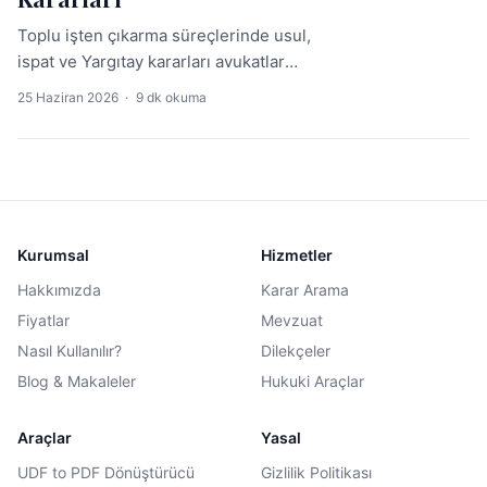
Toplu işten çıkarma süreçlerinde usul,
ispat ve Yargıtay kararları avukatlar
için kritik önemdedir. Bu rehber,
25 Haziran 2026
·
9 dk okuma
güncel mevzuat ve emsal içtihatlarla
toplu işten çıkarma konusunu
kapsamlı şekilde incelemektedir.
Kurumsal
Hizmetler
Hakkımızda
Karar Arama
Fiyatlar
Mevzuat
Nasıl Kullanılır?
Dilekçeler
Blog & Makaleler
Hukuki Araçlar
Araçlar
Yasal
UDF to PDF Dönüştürücü
Gizlilik Politikası