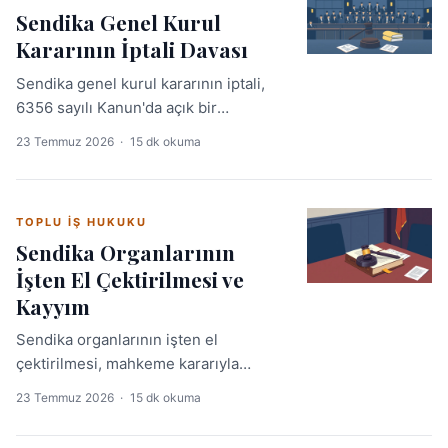
Sendika Genel Kurul
oluşturmakta, kesinti yapılmaması
Kararının İptali Davası
durumunda sendikaya hem asıl alacak
hem de gecikme faizi hakkı
Sendika genel kurul kararının iptali,
doğmaktadır.
6356 sayılı Kanun'da açık bir
düzenleme bulunmadığından genel
23 Temmuz 2026
·
15 dk okuma
hükümlere göre iş mahkemelerinde
görülür. Meşru menfaati olan üye veya
sendika organı bu davayı açabilir.
TOPLU İŞ HUKUKU
Sendika Organlarının
İşten El Çektirilmesi ve
Kayyım
Sendika organlarının işten el
çektirilmesi, mahkeme kararıyla
yönetimin geçici olarak askıya
23 Temmuz 2026
·
15 dk okuma
alınması ve yerlerine kayyım
atanmasıdır. Bu rehber; yasal dayanak,