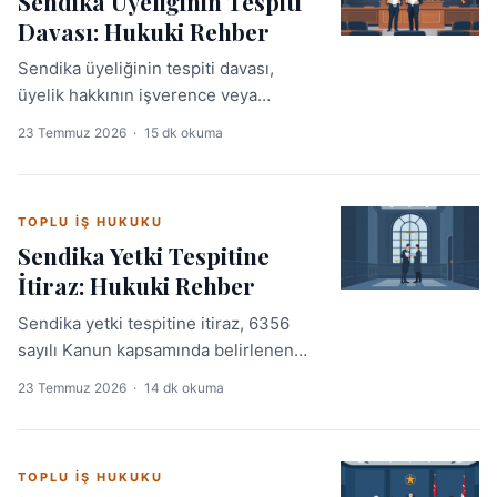
Sendika Üyeliğinin Tespiti
Davası: Hukuki Rehber
Sendika üyeliğinin tespiti davası,
üyelik hakkının işverence veya
sendikaca engellenmesi durumunda
23 Temmuz 2026
·
15 dk okuma
iş mahkemesine başvurularak üyeliğin
hukuken saptanmasını sağlar.
Avukatlar için doğru mahkeme, süreç
TOPLU İŞ HUKUKU
ve emsal içtihatları bu rehberde.
Sendika Yetki Tespitine
İtiraz: Hukuki Rehber
Sendika yetki tespitine itiraz, 6356
sayılı Kanun kapsamında belirlenen
yetki belgesine karşı işveren veya
23 Temmuz 2026
·
14 dk okuma
rakip sendikanın iş mahkemesine
başvurduğu özel bir dava yoludur.
Süreç hızlı işler; ancak usul hatası
TOPLU İŞ HUKUKU
telafi edilemez sonuçlar doğurur.