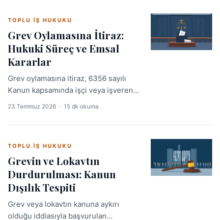
takibi, bu davalarda belirleyici rol
TOPLU İŞ HUKUKU
oynar.
Grev Oylamasına İtiraz:
Hukuki Süreç ve Emsal
Kararlar
Grev oylamasına itiraz, 6356 sayılı
Kanun kapsamında işçi veya işverenin
oylama usulüne ya da sonucuna karşı
23 Temmuz 2026
·
15 dk okuma
mahkemeye başvurduğu özel bir itiraz
yoludur. Üç iş günlük hak düşürücü
süre ve mahkemenin kesin kararıyla
TOPLU İŞ HUKUKU
sonuçlanan bu süreç, toplu iş
Grevin ve Lokavtın
uyuşmazlıklarında kritik bir denge
Durdurulması: Kanun
mekanizması işlevi görür.
Dışılık Tespiti
Grev veya lokavtın kanuna aykırı
olduğu iddiasıyla başvurulan