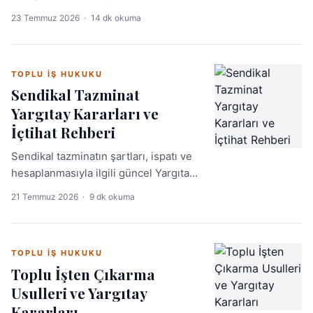
durdurma ve kanun dışılık tespiti
23 Temmuz 2026
·
14 dk okuma
davası, toplu iş uyuşmazlıklarında
kritik bir hukuki araçtır. Bu makalede
yasal dayanak, usul ve dikkat edilmesi
TOPLU İŞ HUKUKU
gereken noktalar ele alınmaktadır.
Sendikal Tazminat
Yargıtay Kararları ve
İçtihat Rehberi
Sendikal tazminatın şartları, ispatı ve
hesaplanmasıyla ilgili güncel Yargıtay
kararlarının detaylı analizi. Pratik
21 Temmuz 2026
·
9 dk okuma
yorumlar ve emsal karar rehberi.
TOPLU İŞ HUKUKU
Toplu İşten Çıkarma
Usulleri ve Yargıtay
Kararları