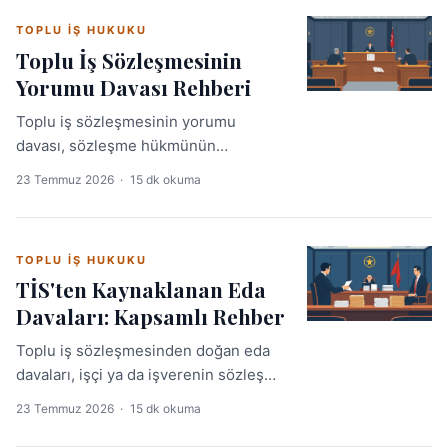
süreç ve emsal kararları bir arada
TOPLU İŞ HUKUKU
sunar.
Toplu İş Sözleşmesinin
Yorumu Davası Rehberi
Toplu iş sözleşmesinin yorumu
davası, sözleşme hükmünün
uygulanmasında taraflar arasında
23 Temmuz 2026
·
15 dk okuma
gerçek bir yorum uyuşmazlığı
doğduğunda açılabilen özel bir tespit
davasıdır. Doğru yargı yolu, dava
TOPLU İŞ HUKUKU
şartları ve Yargıtay içtihadı bu
TİS'ten Kaynaklanan Eda
rehberde ayrıntılı biçimde ele
Davaları: Kapsamlı Rehber
alınmaktadır.
Toplu iş sözleşmesinden doğan eda
davaları, işçi ya da işverenin sözleşme
yükümlülüklerinin yerine getirilmesini
23 Temmuz 2026
·
15 dk okuma
mahkemeden talep ettiği davalardır.
Doğru hukuki strateji ve güncel içtihat