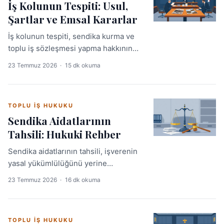
İş Kolunun Tespiti: Usul,
Şartlar ve Emsal Kararlar
İş kolunun tespiti, sendika kurma ve
toplu iş sözleşmesi yapma hakkının
temelini oluşturan kritik bir hukuki
23 Temmuz 2026
·
15 dk okuma
süreçtir. Bakanlık kararına karşı iş
mahkemesinde dava açılabilir; bu
dava hem işveren hem de sendika
TOPLU İŞ HUKUKU
açısından belirleyici sonuçlar doğurur.
Sendika Aidatlarının
Tahsili: Hukuki Rehber
Sendika aidatlarının tahsili, işverenin
yasal yükümlülüğünü yerine
getirmediği hallerde sendikanın
23 Temmuz 2026
·
16 dk okuma
mahkeme yoluyla alacağını geri
alabileceği bir iş hukuku davasıdır.
6356 sayılı Kanun'un 18. maddesi bu
TOPLU İŞ HUKUKU
yükümlülüğün temel dayanağını