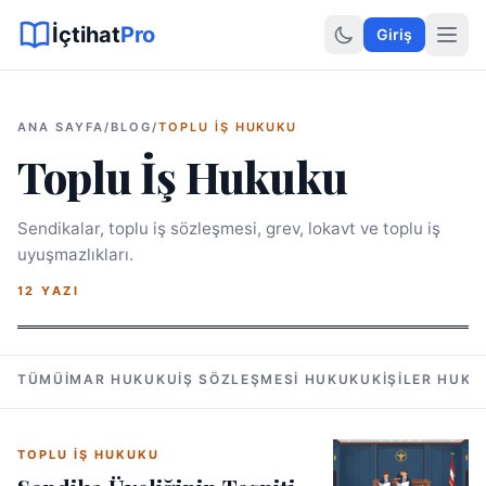
Sitemap XML
Sitemap TXT
Sayfalar
Hukuki Araçlar
Dilekçe
İçtihat
Pro
Giriş
ANA SAYFA
/
BLOG
/
TOPLU İŞ HUKUKU
Toplu İş Hukuku
Sendikalar, toplu iş sözleşmesi, grev, lokavt ve toplu iş
uyuşmazlıkları.
12 YAZI
TÜMÜ
İMAR HUKUKU
İŞ SÖZLEŞMESI HUKUKU
KIŞILER HUKU
TOPLU İŞ HUKUKU