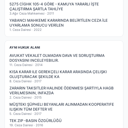
5275 CİGHK 105-4 GÖRE - KAMUYA YARARLI İŞTE
ÇALIŞTIRMA ŞARTLA TAHLİYE
3.Ağır Ceza Mahkemesi ·
2011
YABANCI MAHKEME KARARINDA BELİRTİLEN CEZA İLE
UYARLAMA SONUCU VERİLEN
1. Ceza Dairesi ·
2022
AYNI HUKUK ALANI
AVUKAT VEKALET OLMADAN DAVA VE SORUŞTURMA
DOSYASINI INCELEYEBILIR.
11. Ceza Dairesi ·
2014
KISA KARAR ILE GEREKÇELI KARAR ARASINDA ÇELIŞKI
OLUŞTURACAK ŞEKILDE KA
8. Ceza Dairesi ·
2017
ZARARIN TAKSITLER HALINDE ÖDENMESI ŞARTIYLA HAGB
VERILMESININ, INFAZDA
2. Ceza Dairesi ·
2015
MÜŞTEKI ŞÜPHELI BEYANLARI ALINMADAN KOOPERATIFE
ILIŞKIN TÜM DEFTER VE
5. Ceza Dairesi ·
2017
TEK ZIP -BASIN ÖZGÜRLÜĞÜ
19. Ceza Dairesi ·
2016