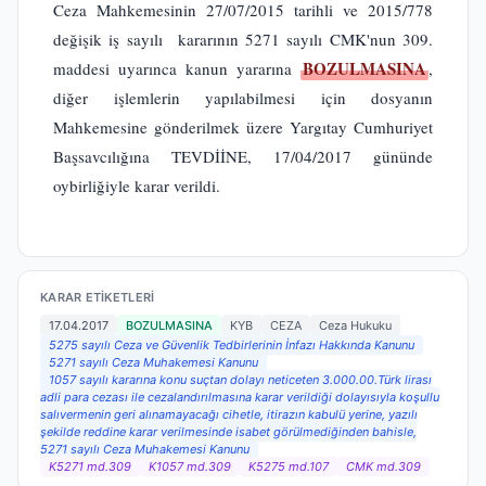
Ceza Mahkemesinin 27/07/2015 tarihli ve 2015/778
değişik iş sayılı kararının 5271 sayılı CMK'nun 309.
BOZULMASINA
maddesi uyarınca kanun yararına
,
diğer işlemlerin yapılabilmesi için dosyanın
Mahkemesine gönderilmek üzere Yargıtay Cumhuriyet
Başsavcılığına TEVDİİNE, 17/04/2017 gününde
oybirliğiyle karar verildi.
KARAR ETIKETLERI
17.04.2017
BOZULMASINA
KYB
CEZA
Ceza Hukuku
5275 sayılı Ceza ve Güvenlik Tedbirlerinin İnfazı Hakkında Kanunu
5271 sayılı Ceza Muhakemesi Kanunu
1057 sayılı kararına konu suçtan dolayı neticeten 3.000.00.Türk lirası
adli para cezası ile cezalandırılmasına karar verildiği dolayısıyla koşullu
salıvermenin geri alınamayacağı cihetle, itirazın kabulü yerine, yazılı
şekilde reddine karar verilmesinde isabet görülmediğinden bahisle,
5271 sayılı Ceza Muhakemesi Kanunu
K5271 md.309
K1057 md.309
K5275 md.107
CMK md.309