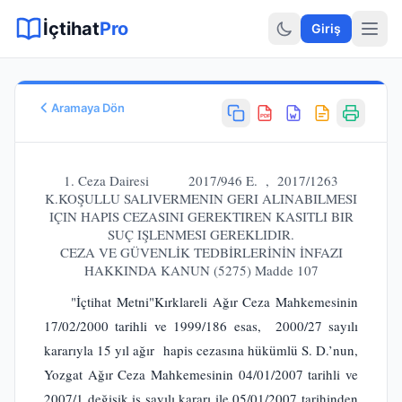
Sitemap XML
Sitemap TXT
Sayfalar
Hukuki Araçlar
Dilekçe
İçtihat
Pro
Giriş
Aramaya Dön
PDF
Esas No
E.
2017/946
1. Ceza Dairesi 2017/946 E. , 2017/1263
Karar No
K.KOŞULLU SALIVERMENIN GERI ALINABILMESI
IÇIN HAPIS CEZASINI GEREKTIREN KASITLI BIR
K.
2017/1263
SUÇ IŞLENMESI GEREKLIDIR.
Karar Tarihi
CEZA VE GÜVENLİK TEDBİRLERİNİN İNFAZI
17.04.2017
HAKKINDA KANUN (5275) Madde 107
Karar Sonucu
"İçtihat Metni"Kırklareli Ağır Ceza Mahkemesinin
BOZULMASINA
Hukuk Alanı
17/02/2000 tarihli ve 1999/186 esas, 2000/27 sayılı
Ceza Hukuku
kararıyla 15 yıl ağır hapis cezasına hükümlü S. D.’nun,
Yozgat Ağır Ceza Mahkemesinin 04/01/2007 tarihli ve
2007/1 değişik iş sayılı kararı ile 05/01/2007 tarihinden