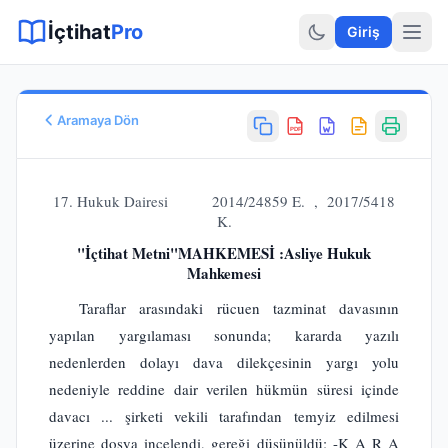
Sitemap XML
Sitemap TXT
Sayfalar
Hukuki Araçlar
Dilekçe
İçtihat
Pro
Giriş
Aramaya Dön
PDF
Esas No
E.
2014/24859
17. Hukuk Dairesi 2014/24859 E. , 2017/5418
Karar No
K.
K.
2017/5418
"İçtihat Metni"MAHKEMESİ :Asliye Hukuk
Karar Tarihi
Mahkemesi
11.05.2017
Taraflar arasındaki rücuen tazminat davasının
Karar Sonucu
yapılan yargılaması sonunda; kararda yazılı
BOZULMASINA
Hukuk Alanı
nedenlerden dolayı dava dilekçesinin yargı yolu
Ticaret Hukuku
nedeniyle reddine dair verilen hükmün süresi içinde
davacı ... şirketi vekili tarafından temyiz edilmesi
üzerine dosya incelendi, gereği düşünüldü: -K A R A