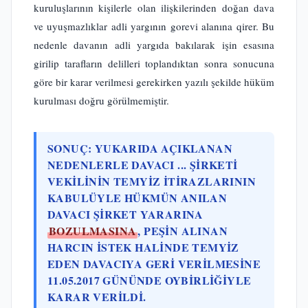
kuruluşlarının kişilerle olan ilişkilerinden doğan dava
ve uyuşmazlıklar adli yargının gorevi alanına qirer. Bu
nedenle davanın adli yargıda bakılarak işin esasına
girilip tarafların delilleri toplandıktan sonra sonucuna
göre bir karar verilmesi gerekirken yazılı şekilde hüküm
kurulması doğru görülmemiştir.
SONUÇ: YUKARIDA AÇIKLANAN
NEDENLERLE DAVACI ... ŞIRKETI
VEKILININ TEMYIZ ITIRAZLARININ
KABULÜYLE HÜKMÜN ANILAN
DAVACI ŞIRKET YARARINA
BOZULMASINA
, PEŞIN ALINAN
HARCIN ISTEK HALINDE TEMYIZ
EDEN DAVACIYA GERI VERILMESINE
11.05.2017 GÜNÜNDE OYBIRLIĞIYLE
KARAR VERILDI.