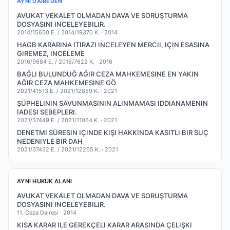
AYNI DAIREDEN
AVUKAT VEKALET OLMADAN DAVA VE SORUŞTURMA
DOSYASINI INCELEYEBILIR.
2014/15650 E. / 2014/19370 K. ·
2014
HAGB KARARINA ITIRAZI INCELEYEN MERCII, IÇIN ESASINA
GIREMEZ, INCELEME
2016/9684 E. / 2016/7622 K. ·
2016
BAĞLI BULUNDUĞ AĞIR CEZA MAHKEMESINE EN YAKIN
AĞIR CEZA MAHKEMESINE GÖ
2021/41513 E. / 2021/12859 K. ·
2021
ŞÜPHELININ SAVUNMASININ ALINMAMASI IDDIANAMENIN
IADESI SEBEPLERI.
2021/37449 E. / 2021/11064 K. ·
2021
DENETMI SÜRESIN IÇINDE KIŞI HAKKINDA KASITLI BIR SUÇ
NEDENIYLE BIR DAH
2021/37432 E. / 2021/12265 K. ·
2021
AYNI HUKUK ALANI
AVUKAT VEKALET OLMADAN DAVA VE SORUŞTURMA
DOSYASINI INCELEYEBILIR.
11. Ceza Dairesi ·
2014
KISA KARAR ILE GEREKÇELI KARAR ARASINDA ÇELIŞKI