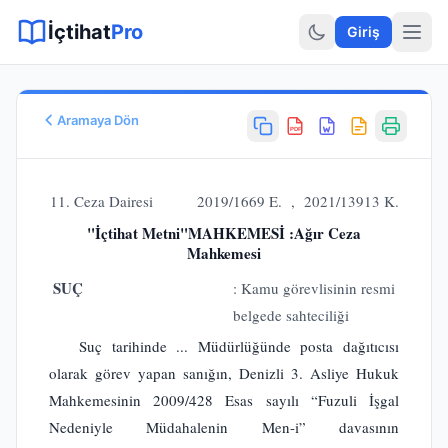
Sitemap XML
Sitemap TXT
Sayfalar
Hukuki Araçlar
Dilekçe
İçtihat
Pro
Giriş
Aramaya Dön
PDF
Esas No
E.
2019/1669
11. Ceza Dairesi 2019/1669 E. , 2021/13913 K.
Karar No
"İçtihat Metni"MAHKEMESİ :Ağır Ceza
K.
2021/13913
Mahkemesi
Karar Tarihi
SUÇ
: Kamu görevlisinin resmi
28.12.2021
Karar Sonucu
belgede sahteciliği
BOZULMASINA
Suç tarihinde ... Müdürlüğünde posta dağıtıcısı
Hukuk Alanı
olarak görev yapan sanığın, Denizli 3. Asliye Hukuk
Ceza Hukuku
Mahkemesinin 2009/428 Esas sayılı “Fuzuli İşgal
Nedeniyle Müdahalenin Men-i” davasının