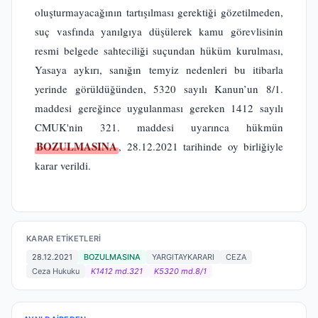
oluşturmayacağının tartışılması gerektiği gözetilmeden,
suç vasfında yanılgıya düşülerek kamu görevlisinin
resmi belgede sahteciliği suçundan hüküm kurulması,
Yasaya aykırı, sanığın temyiz nedenleri bu itibarla
yerinde görüldüğünden, 5320 sayılı Kanun’un 8/1.
maddesi gereğince uygulanması gereken 1412 sayılı
CMUK'nin 321. maddesi uyarınca hükmün
BOZULMASINA
, 28.12.2021 tarihinde oy birliğiyle
karar verildi.
KARAR ETIKETLERI
28.12.2021
BOZULMASINA
YARGITAYKARARI
CEZA
Ceza Hukuku
K1412 md.321
K5320 md.8/1