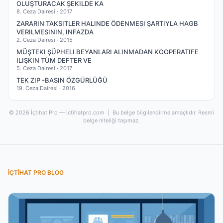
OLUŞTURACAK ŞEKILDE KA
8. Ceza Dairesi ·
2017
ZARARIN TAKSITLER HALINDE ÖDENMESI ŞARTIYLA HAGB
VERILMESININ, INFAZDA
2. Ceza Dairesi ·
2015
MÜŞTEKI ŞÜPHELI BEYANLARI ALINMADAN KOOPERATIFE
ILIŞKIN TÜM DEFTER VE
5. Ceza Dairesi ·
2017
TEK ZIP -BASIN ÖZGÜRLÜĞÜ
19. Ceza Dairesi ·
2016
© 2026 İçtihat Pro — ictihatpro.com | Bu belge bilgilendirme amaçlıdır. Resmi
belge niteliği taşımaz.
İÇTIHAT PRO BLOG