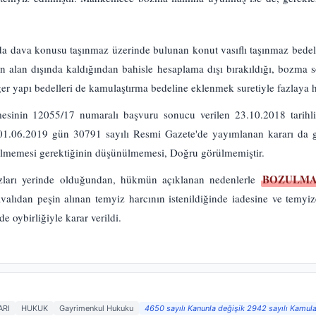
da dava konusu taşınmaz üzerinde bulunan konut vasıflı taşınmaz bede
lan alan dışında kaldığından bahisle hesaplama dışı bırakıldığı, bozma 
iğer yapı bedelleri de kamulaştırma bedeline eklenmek suretiyle fazlaya
sinin 12055/17 numaralı başvuru sonucu verilen 23.10.2018 tarihl
1.06.2019 gün 30791 sayılı Resmi Gazete'de yayımlanan kararı da g
ilmemesi gerektiğinin düşünülmemesi, Doğru görülmemiştir.
BOZULMA
irazları yerinde olduğundan, hükmün açıklanan nedenlerle
alıdan peşin alınan temyiz harcının istenildiğinde iadesine ve temyi
oybirliğiyle karar verildi.
ARI
HUKUK
Gayrimenkul Hukuku
4650 sayılı Kanunla değişik 2942 sayılı Kamul