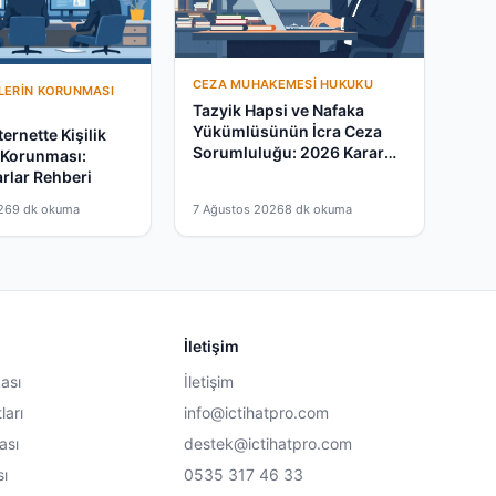
CEZA MUHAKEMESI HUKUKU
ILERIN KORUNMASI
Tazyik Hapsi ve Nafaka
Yükümlüsünün İcra Ceza
ernette Kişilik
Sorumluluğu: 2026 Karar
 Korunması:
Rehberi
rlar Rehberi
26
9 dk okuma
7 Ağustos 2026
8 dk okuma
İletişim
kası
İletişim
ları
info@ictihatpro.com
ası
destek@ictihatpro.com
sı
0535 317 46 33