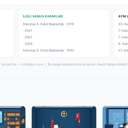
İLGILI KANUN KARARLARI
AYNI 
Danıştay 6. Daire Başkanlığı ·
2019
23. Hu
·
2007
7. Huk
·
2007
7. Huk
·
2005
6. Huk
Danıştay 6. Daire Başkanlığı ·
1943
27. Hu
İçtihat Pro — ictihatpro.com | Bu belge bilgilendirme amaçlıdır. Resmi belge niteliği 