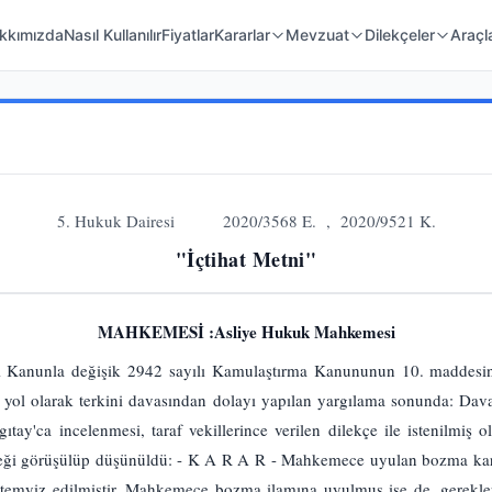
 Örnekleri
Kanunlar
Mahkeme Kararları
kkımızda
Nasıl Kullanılır
Fiyatlar
Kararlar
Mevzuat
Dilekçeler
Araçl
5. Hukuk Dairesi 2020/3568 E. , 2020/9521 K.
"İçtihat Metni"
MAHKEMESİ :Asliye Hukuk Mahkemesi
ılı Kanunla değişik 2942 sayılı Kamulaştırma Kanununun 10. maddesi
ın yol olarak terkini davasından dolayı yapılan yargılama sonunda: Dav
ıtay'ca incelenmesi, taraf vekillerince verilen dilekçe ile istenilmiş
reği görüşülüp düşünüldü: - K A R A R - Mahkemece uyulan bozma kar
e temyiz edilmiştir. Mahkemece bozma ilamına uyulmuş ise de, gerekleri