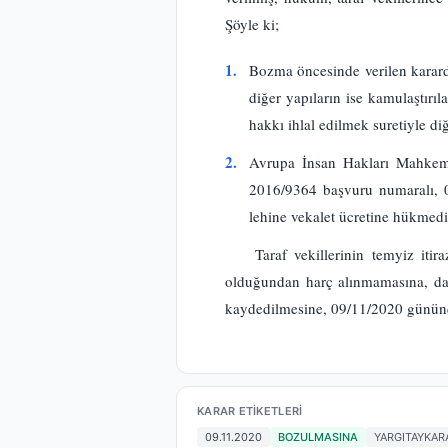
Şöyle ki;
1.
Bozma öncesinde verilen karar
diğer yapıların ise kamulaştırı
hakkı ihlal edilmek suretiyle d
2.
Avrupa İnsan Hakları Mahkeme
2016/9364 başvuru numaralı, 0
lehine vekalet ücretine hükmed
Taraf vekillerinin temyiz it
olduğundan harç alınmamasına, dav
kaydedilmesine, 09/11/2020 gününde 
KARAR ETIKETLERI
09.11.2020
BOZULMASINA
YARGITAYKAR