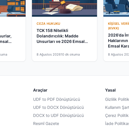
CEZA HUKUKU
KIŞISEL VER
(KVKK)
l
TCK 158 Nitelikli
2026’da İnt
urlar,
Dolandırıcılık: Madde
Haklarının
Emsal
Unsurları ve 2026 Emsal
Emsal Kara
Kararlar
okuma
8 Ağustos 2026
10 dk okuma
8 Ağustos 20
Araçlar
Yasal
UDF to PDF Dönüştürücü
Gizlilik Politi
UDF to DOCX Dönüştürücü
Kullanım Şart
DOCX to UDF Dönüştürücü
Çerez Politik
Resmî Gazete
İade Politika