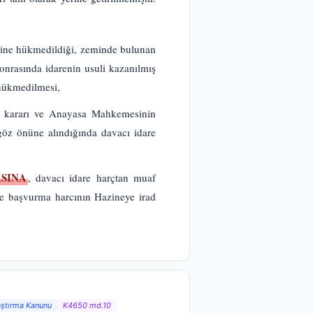
line hükmedildiği, zeminde bulunan
sonrasında idarenin usuli kazanılmış
 hükmedilmesi,
i kararı ve Anayasa Mahkemesinin
öz önüne alındığında davacı idare
SINA
, davacı idare harçtan muaf
ze başvurma harcının Hazineye irad
aştırma Kanunu
K4650 md.10