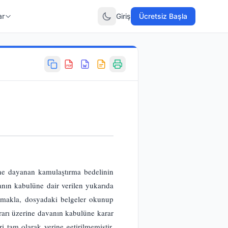
ar
Giriş
Ücretsiz Başla
PDF
ne dayanan kamulaştırma bedelinin
anın kabulüne dair verilen yukarıda
 olmakla, dosyadaki belgeler okunup
arı üzerine davanın kabulüne karar
 tam olarak yerine getirilmemiştir.