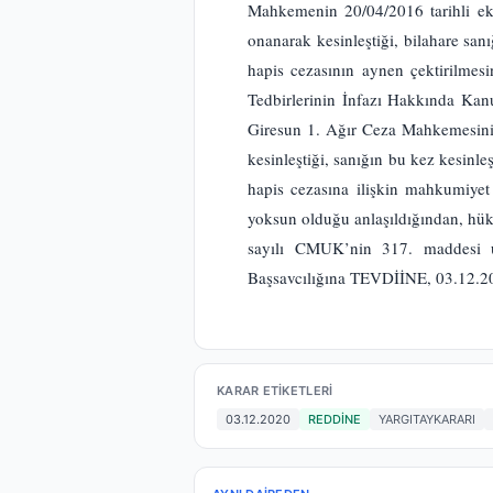
Mahkemenin 20/04/2016 tarihli ek 
onanarak kesinleştiği, bilahare san
hapis cezasının aynen çektirilmesi
Tedbirlerinin İnfazı Hakkında Kanun
Giresun 1. Ağır Ceza Mahkemesinin 
kesinleştiği, sanığın bu kez kesinleş
hapis cezasına ilişkin mahkumiye
yoksun olduğu anlaşıldığından, hü
sayılı CMUK’nin 317. maddesi
Başsavcılığına TEVDİİNE, 03.12.2020 
KARAR ETIKETLERI
03.12.2020
REDDİNE
YARGITAYKARARI