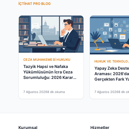
İÇTIHAT PRO BLOG
CEZA MUHAKEMESI HUKUKU
HUKUK VE TEKNOLOJ
Tazyik Hapsi ve Nafaka
Yapay Zeka Destek
Yükümlüsünün İcra Ceza
Araması: 2026'd
Sorumluluğu: 2026 Karar
Gerçekten Fark Y
Rehberi
mu?
7 Ağustos 2026
8 dk okuma
7 Ağustos 2026
8 dk o
Kurumsal
Hizmetler