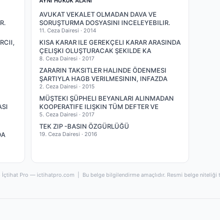
AYNI HUKUK ALANI
AVUKAT VEKALET OLMADAN DAVA VE
R.
SORUŞTURMA DOSYASINI INCELEYEBILIR.
11. Ceza Dairesi ·
2014
RCII,
KISA KARAR ILE GEREKÇELI KARAR ARASINDA
ÇELIŞKI OLUŞTURACAK ŞEKILDE KA
8. Ceza Dairesi ·
2017
ZARARIN TAKSITLER HALINDE ÖDENMESI
ŞARTIYLA HAGB VERILMESININ, INFAZDA
2. Ceza Dairesi ·
2015
MÜŞTEKI ŞÜPHELI BEYANLARI ALINMADAN
ASI
KOOPERATIFE ILIŞKIN TÜM DEFTER VE
5. Ceza Dairesi ·
2017
TEK ZIP -BASIN ÖZGÜRLÜĞÜ
DA
19. Ceza Dairesi ·
2016
İçtihat Pro — ictihatpro.com | Bu belge bilgilendirme amaçlıdır. Resmi belge niteliği 