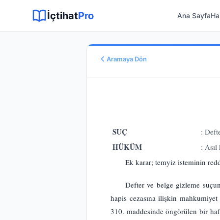
Sitemap XML
Sitemap TXT
Sayfalar
Hukuki Araçlar
Dilekçe
İçtihat
Pro
Ana Sayfa
Ha
Aramaya Dön
Esas No
E.
2020/3120
Karar No
K.
2020/7028
Karar Tarihi
SUÇ
: Deft
03.12.2020
HÜKÜM
: Asıl
Karar Sonucu
Ek karar; temyiz isteminin red
REDDİNE
Hukuk Alanı
Defter ve belge gizleme suçun
Ceza Hukuku
hapis cezasına ilişkin mahkumiye
310. maddesinde öngörülen bir hafta