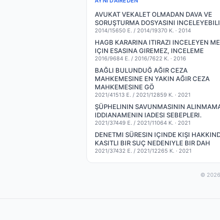
AYNI DAIREDEN
AVUKAT VEKALET OLMADAN DAVA VE
SORUŞTURMA DOSYASINI INCELEYEBILI
2014/15650 E. / 2014/19370 K. ·
2014
HAGB KARARINA ITIRAZI INCELEYEN ME
IÇIN ESASINA GIREMEZ, INCELEME
2016/9684 E. / 2016/7622 K. ·
2016
BAĞLI BULUNDUĞ AĞIR CEZA
MAHKEMESINE EN YAKIN AĞIR CEZA
MAHKEMESINE GÖ
2021/41513 E. / 2021/12859 K. ·
2021
ŞÜPHELININ SAVUNMASININ ALINMAM
IDDIANAMENIN IADESI SEBEPLERI.
2021/37449 E. / 2021/11064 K. ·
2021
DENETMI SÜRESIN IÇINDE KIŞI HAKKIN
KASITLI BIR SUÇ NEDENIYLE BIR DAH
2021/37432 E. / 2021/12265 K. ·
2021
© 2026 