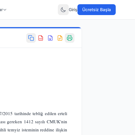
ar
Giriş
Ücretsiz Başla
PDF
2015 tarihinde tebliğ edilen erteli
ması gereken 1412 sayılı CMUK'nin
hli temyiz isteminin reddine ilişkin