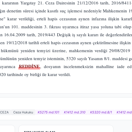
kararının Yargıtay 21. Ceza Dairesinin 21/12/2016 tarih, 2016/8411-7
ığın denetim süresi içinde kasıtlı suç işlemesi nedeniyle Mahkemenin 19/1
ne" karar verildiği, erteli hapis cezasının aynen infazına ilişkin kara
’un 101. maddesinin 3. fıkrası uyarınca itiraz yasa yoluna tabi olup s
16.04.2009 tarih, 2019/443 Değişik iş sayılı kararı ile değerlendiriler
en 19/12/2018 tarihli erteli hapis cezasının aynen çektirilmesine ilişkin 
t hükmünü yeniden temyizi üzerine, mahkemenin verdiği 29/08/2019 t
kümlünün yeniden temyiz isteminin, 5320 sayılı Yasanın 8/1. maddesi 
REDDİNE
 uyarınca
, dosyanın incelenmeksizin mahalline iade e
tarihinde oy birliği ile karar verildi.
CEZA
Ceza Hukuku
K5275 md.101
K1412 md.310
K5320 md.8/1
K1412 md