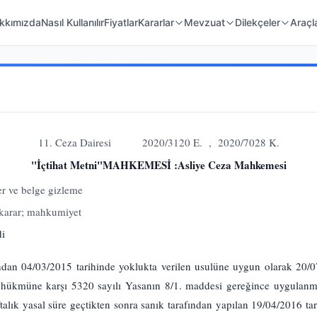
 Örnekleri
Kanunlar
Mahkeme Kararları
kkımızda
Nasıl Kullanılır
Fiyatlar
Kararlar
Mevzuat
Dilekçeler
Araçl
11. Ceza Dairesi 2020/3120 E. , 2020/7028 K.
"İçtihat Metni"MAHKEMESİ :Asliye Ceza Mahkemesi
er ve belge gizleme
 karar; mahkumiyet
di
dan 04/03/2015 tarihinde yoklukta verilen usulüne uygun olarak 20/07/
t hükmüne karşı 5320 sayılı Yasanın 8/1. maddesi gereğince uygulan
lık yasal süre geçtikten sonra sanık tarafından yapılan 19/04/2016 tari