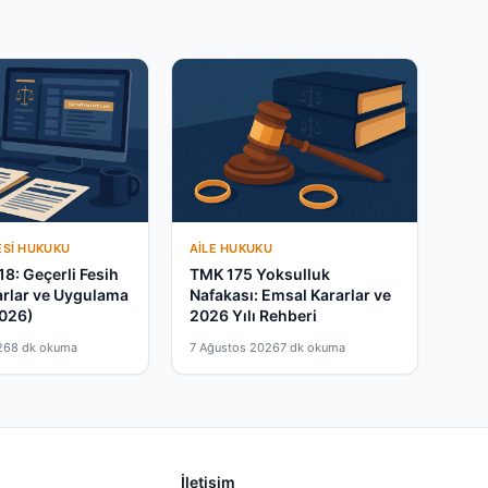
ESI HUKUKU
AILE HUKUKU
18: Geçerli Fesih
TMK 175 Yoksulluk
arlar ve Uygulama
Nafakası: Emsal Kararlar ve
2026)
2026 Yılı Rehberi
26
8 dk okuma
7 Ağustos 2026
7 dk okuma
İletişim