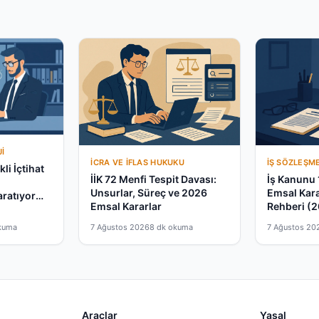
I
İCRA VE İFLAS HUKUKU
İŞ SÖZLEŞM
li İçtihat
İİK 72 Menfi Tespit Davası:
İş Kanunu 
a
Unsurlar, Süreç ve 2026
Emsal Kar
aratıyor
Emsal Kararlar
Rehberi (
kuma
7 Ağustos 2026
8 dk okuma
7 Ağustos 20
Araçlar
Yasal