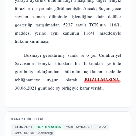
yasaya aykırılık bulunmadığı anlaşılmış, diğer temyiz
itirazları da yerinde görülmemiştir. Ancak; Suçun gece
sayılan zaman diliminde işlendiğine dair deliller
gösterilip tartışılmadan 5237 sayılı TCK’nın 116/1.
maddesi yerine aynı kanunun 116/4. maddesiyle
hüküm kurulması,
Bozmayı gerektirmiş, sanık ve o yer Cumhuriyet
Savcısının temyiz itirazları bu bakımdan yerinde
görülmüş olduğundan, hükmün açıklanan nedenle
BOZULMASINA
tebliğnameye uygun olarak
,
30.06.2021 gününde oy birliğiyle karar verildi.
KARAR ETIKETLERI
30.06.2021
BOZULMASINA
YARGITAYKARARI
CEZA
Ceza Hukuku - Malvarlığı