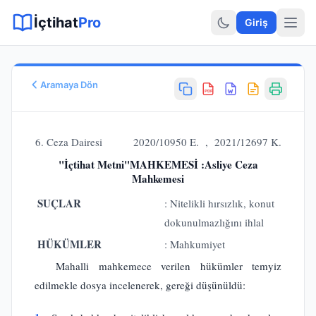
Sitemap XML
Sitemap TXT
Sayfalar
Hukuki Araçlar
Dilekçe
İçtihat
Pro
Giriş
Aramaya Dön
PDF
Esas No
E.
2020/10950
6. Ceza Dairesi 2020/10950 E. , 2021/12697 K.
Karar No
"İçtihat Metni"MAHKEMESİ :Asliye Ceza
K.
2021/12697
Mahkemesi
Karar Tarihi
SUÇLAR
: Nitelikli hırsızlık, konut
30.06.2021
Karar Sonucu
dokunulmazlığını ihlal
BOZULMASINA
HÜKÜMLER
: Mahkumiyet
Hukuk Alanı
Mahalli mahkemece verilen hükümler temyiz
Ceza Hukuku - Malvarlığı
edilmekle dosya incelenerek, gereği düşünüldü: