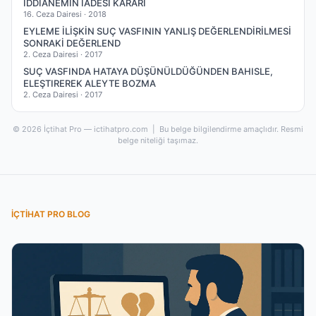
IDDIANEMIN IADESI KARARI
16. Ceza Dairesi ·
2018
EYLEME İLİŞKİN SUÇ VASFININ YANLIŞ DEĞERLENDİRİLMESİ
SONRAKİ DEĞERLEND
2. Ceza Dairesi ·
2017
SUÇ VASFINDA HATAYA DÜŞÜNÜLDÜĞÜNDEN BAHISLE,
ELEŞTIREREK ALEYTE BOZMA
2. Ceza Dairesi ·
2017
© 2026 İçtihat Pro — ictihatpro.com | Bu belge bilgilendirme amaçlıdır. Resmi
belge niteliği taşımaz.
İÇTIHAT PRO BLOG