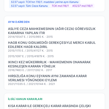
5237 sayılı TCK’nın 116/1. maddesi yerine aynı Kanunu
5237 sayılı Türk Ceza Kanunu
TCK md.116/1
K5237 md.116/1
AYNI DAIREDEN
ASLIYE CEZA MAHKEMESININ (AĞIR CEZA) GÖREVSIZLIK
KARARINA YAPILAN ITIR
2014/15547 E. / 2015/965 K. ·
2015
HAGB KONU GIDILMEDIĞI GEREKÇESIYLE MERCII KABUL
EDILEREK HAGB KALDIRIL
2015/1170 E. / 2015/41127 K. ·
2015
2015/1097 E. / 2015/41879 K. ·
2015
IKINCI KEZ MÜKERRIRLIK - MAHKEMENIN ONANARAK
KESINLEŞEN KARARA YÖNELIK
2016/7483 E. / 2017/1262 K. ·
2017
HIRSIZLIĞA KONU EŞYANIN AYNI ZAMANDA KARAR
VERILMESI YÖNÜNDEKI EYLEMI
2021/11335 E. / 2021/10144 K. ·
2021
İLGILI KANUN KARARLARI
KISA KARAR ILE GEREKÇELI KARAR ARASINDA ÇELIŞKI