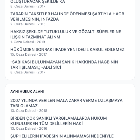
OLUŞTURACAK ŞEKILDE KA
8. Ceza Dairesi ·
2017
ZARARIN TAKSITLER HALINDE ÖDENMESI ŞARTIYLA HAGB
VERILMESININ, INFAZDA
2. Ceza Dairesi ·
2015
HAKSIZ ŞEKILDE TUTUKLULUK VE GÖZALTI SÜRELERINE
ILIŞKIN TAZMINAT ALINM
1. Ceza Dairesi ·
2019
HÜKÜMDEN SONRAKI IFADE YENI DELIL KABUL EDILEMEZ.
15. Ceza Dairesi ·
2017
-SABIKASI BULUNMAYAN SANIK HAKKINDA HAGB'NİN
TARTIŞILMASI,; -ADLİ SİCİ
8. Ceza Dairesi ·
2017
AYNI HUKUK ALANI
2007 YILINDA VERILEN MALA ZARAR VERME UZLAŞMAYA
TABI OLAMAZ.
13. Ceza Dairesi ·
2018
BİRDEN ÇOK SANIKLI YARGILAMALARDA HÜKÜM
KURULURKEN TÜM DELİLLERİN HAKİ
13. Ceza Dairesi ·
2016
ŞÜPHELILERIN IFADESININ ALINMAMASI NEDENIYLE